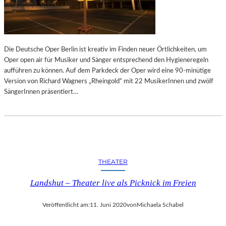
C
G
K
R
T
A
E
F
G
I
Die Deutsche Oper Berlin ist kreativ im Finden neuer Örtlichkeiten, um
E
E
Oper open air für Musiker und Sänger entsprechend den Hygieneregeln
G
„
aufführen zu können. Auf dem Parkdeck der Oper wird eine 90-minütige
E
R
Version von Richard Wagners „Rheingold“ mit 22 MusikerInnen und zwölf
N
H
SängerInnen präsentiert…
Ü
A
B
P
E
S
R
O
S
D
T
Y
E
THEATER
I
L
N
L
Landshut – Theater live als Picknick im Freien
C
U
“
N
Veröffentlicht am:
11. Juni 2020
von
Michaela Schabel
G