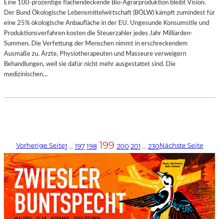
Eine 100-prozentige flächendeckende Bio-Agrarproduktion bleibt Vision.
Der Bund Ökologische Lebensmittelwirtschaft (BÖLW) kämpft zumindest für
eine 25% ökologische Anbaufläche in der EU. Ungesunde Konsumstile und
Produktionsverfahren kosten die Steuerzahler jedes Jahr Milliarden-
Summen. Die Verfettung der Menschen nimmt in erschreckendem
Ausmaße zu. Ärzte, Physiotherapeuten und Masseure verweigern
Behandlungen, weil sie dafür nicht mehr ausgestattet sind. Die
medizinischen…
199
Vorherige Seite
Nächste Seite
1
…
197
198
200
201
…
230