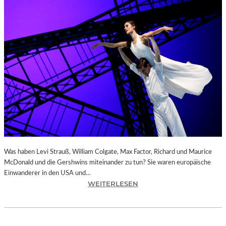
H
M
S
S
O
N
A
T
A
S
O
P
.
1
2
Was haben Levi Strauß, William Colgate, Max Factor, Richard und Maurice
0
McDonald und die Gershwins miteinander zu tun? Sie waren europäische
U
Einwanderer in den USA und…
N
:
WEITERLESEN
D
C
R
H
O
E
B
M