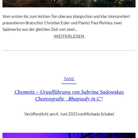
Vom ersten bis zum letzten Ton überaus klangschön und klar interpretiert
präsentieren Bratschist Christian Euler und Pianist Paul Rivinius zwei
Spätwerke aus der gleichen Zeit von zwei…
:
WEITERLESEN
C
D
–
„
J
O
TANZ
H
A
Chemnitz – Uraufführung von Sabrina Sadowskas
N
Choreografie „Rhapsody in C“
N
E
S
Veröffentlicht am:
4. Juni 2025
von
Michaela Schabel
B
R
A