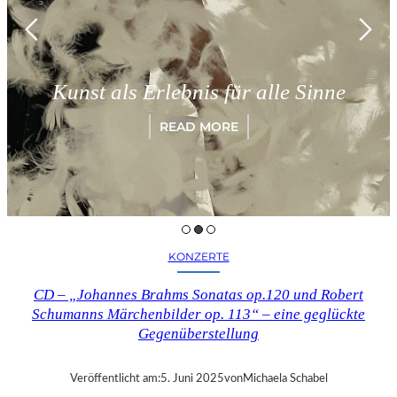
Kunst als Erlebnis für alle Sinne
READ MORE
KONZERTE
CD – „Johannes Brahms Sonatas op.120 und Robert
Schumanns Märchenbilder op. 113“ – eine geglückte
Gegenüberstellung
Veröffentlicht am:
5. Juni 2025
von
Michaela Schabel