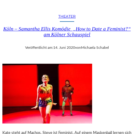
E
N
R
I
THEATER
T
T
S
Z
Köln – Samantha Ellis Komödie „How to Date a Feminist?“
C
–
am Kölner Schauspiel
H
U
U
R
Veröffentlicht am:
14. Juni 2020
von
Michaela Schabel
M
A
A
U
N
F
N
F
S
Ü
M
H
Ä
R
R
U
C
N
H
G
E
V
N
O
B
N
I
S
Kate steht auf Machos, Steve ist Feminist. Auf einem Maskenball lernen sich