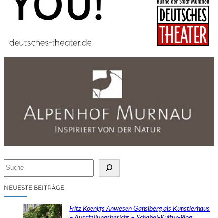
S
u
c
NEUESTE BEITRÄGE
h
e
Fritz Koenigs Anwesen Ganslberg als Künstlerhaus
n
– Ausstellungsbericht – Schabel-Kultur-Blog