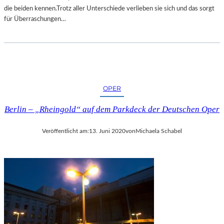
L
A
die beiden kennen.Trotz aller Unterschiede verlieben sie sich und das sorgt
D
B
für Überraschungen…
E
R
R
I
O
N
P
A
.
S
1
A
OPER
1
D
3
O
Berlin – „Rheingold“ auf dem Parkdeck der Deutschen Oper
“
W
–
S
E
Veröffentlicht am:
13. Juni 2020
von
Michaela Schabel
K
I
A
N
S
E
C
G
H
E
O
G
R
L
E
Ü
O