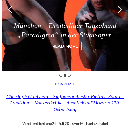
reiteiliger Tanzabend
Triest –
a“ in der Staatsoper
READ MORE
KONZERTE
Christoph Goldstein – Sinfonieorchester Pietro e Paolo –
Landshut – Konzertkritik – Ausblick auf Mozarts 270.
Geburtstag
Veröffentlicht am:
29. Juli 2026
von
Michaela Schabel