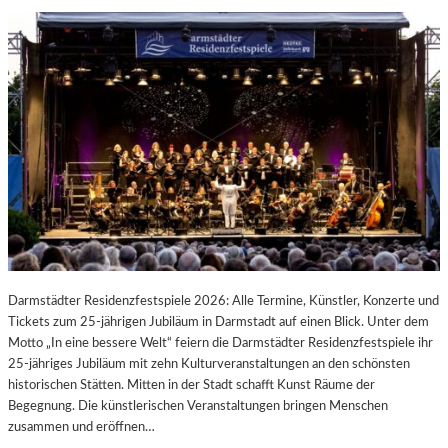
Darmstädter Residenzfestspiele 2026: Alle Termine, Künstler, Konzerte und
Tickets zum 25-jährigen Jubiläum in Darmstadt auf einen Blick. Unter dem
Motto „In eine bessere Welt“ feiern die Darmstädter Residenzfestspiele ihr
25-jähriges Jubiläum mit zehn Kulturveranstaltungen an den schönsten
historischen Stätten. Mitten in der Stadt schafft Kunst Räume der
Begegnung. Die künstlerischen Veranstaltungen bringen Menschen
zusammen und eröffnen…