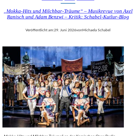
„Mokka-Hits und Milchbar-Träume“ – Musikrevue von Axel
Ranisch und Adam Benzwi – Kritik: Schabel-Kutlur-Blog
Veröffentlicht am:
29. Juni 2026
von
Michaela Schabel