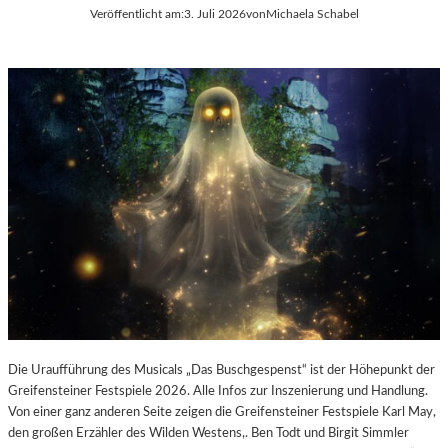
E
Veröffentlicht am:
3. Juli 2026
von
Michaela Schabel
L
-
K
U
L
T
U
R
-
B
L
O
G
Die Uraufführung des Musicals „Das Buschgespenst“ ist der Höhepunkt der
Greifensteiner Festspiele 2026. Alle Infos zur Inszenierung und Handlung.
Von einer ganz anderen Seite zeigen die Greifensteiner Festspiele Karl May,
den großen Erzähler des Wilden Westens,. Ben Todt und Birgit Simmler