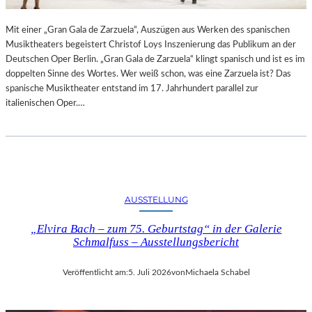
R
L
T
I
Mit einer „Gran Gala de Zarzuela“, Auszügen aus Werken des spanischen
K
N
Musiktheaters begeistert Christof Loys Inszenierung das Publikum an der
R
–
Deutschen Oper Berlin. „Gran Gala de Zarzuela“ klingt spanisch und ist es im
I
A
doppelten Sinne des Wortes. Wer weiß schon, was eine Zarzuela ist? Das
T
U
spanische Musiktheater entstand im 17. Jahrhundert parallel zur
I
S
italienischen Oper.…
K
S
–
T
A
E
U
L
S
L
B
U
L
N
AUSSTELLUNG
I
G
C
„Elvira Bach – zum 75. Geburtstag“ in der Galerie
„
K
Schmalfuss – Ausstellungsbericht
D
A
O
U
U
Veröffentlicht am:
5. Juli 2026
von
Michaela Schabel
F
B
M
L