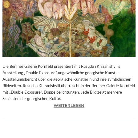
I
N
F
O
N
I
E
O
R
C
H
Die Berliner Galerie Kornfeld präsentiert mit Rusudan Khizanishvilis
E
Ausstellung „Double Exposure“ ungewöhnliche georgische Kunst –
S
Ausstellungsbericht über die georgische Künstlerin und ihre symbolischen
T
Bildwelten. Rusudan Khizanishvili überrascht in der Berliner Galerie Kornfeld
E
mit „Double Exposure“, Doppelbelichtungen. Jede Bild zeigt mehrere
R
Schichten der georgischen Kultur.
P
:
WEITERLESEN
I
R
E
U
T
S
R
U
O
D