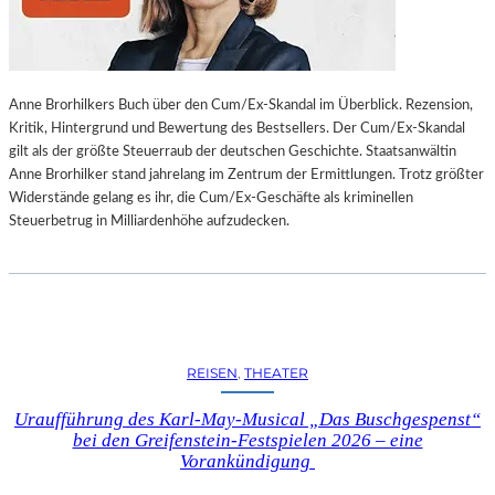
L
L
U
N
Anne Brorhilkers Buch über den Cum/Ex-Skandal im Überblick. Rezension,
G
Kritik, Hintergrund und Bewertung des Bestsellers. Der Cum/Ex-Skandal
S
gilt als der größte Steuerraub der deutschen Geschichte. Staatsanwältin
B
Anne Brorhilker stand jahrelang im Zentrum der Ermittlungen. Trotz größter
E
Widerstände gelang es ihr, die Cum/Ex-Geschäfte als kriminellen
R
Steuerbetrug in Milliardenhöhe aufzudecken.
I
C
H
T
V
O
N
REISEN
, 
THEATER
S
C
Uraufführung des Karl-May-Musical „Das Buschgespenst“
H
bei den Greifenstein-Festspielen 2026 – eine
A
Vorankündigung
B