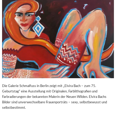
O
E
Z
E
A
X
R
P
T
O
S
S
2
U
7
R
0
E
.
“
G
I
E
N
B
D
U
E
R
R
T
K
Die Galerie Schmalfuss in Berlin zeigt mit „Elvira Bach – zum 75.
S
O
Geburtstag“ eine Ausstellung mit Originalen, Farblithografien und
T
R
Farbradierungen der bekannten Malerin der Neuen Wilden. Elvira Bachs
A
N
Bilder sind unverwechselbare Frauenporträts – sexy, selbstbewusst und
G
F
selbstbestimmt.
E
L