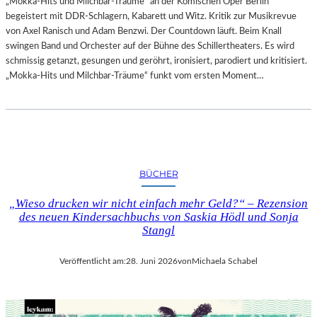
„Mokka-Hits und Milchbar-Träume“ an der Komischen Oper Berlin
begeistert mit DDR-Schlagern, Kabarett und Witz. Kritik zur Musikrevue
von Axel Ranisch und Adam Benzwi. Der Countdown läuft. Beim Knall
swingen Band und Orchester auf der Bühne des Schillertheaters. Es wird
schmissig getanzt, gesungen und geröhrt, ironisiert, parodiert und kritisiert.
„Mokka-Hits und Milchbar-Träume“ funkt vom ersten Moment…
BÜCHER
„Wieso drucken wir nicht einfach mehr Geld?“ – Rezension
des neuen Kindersachbuchs von Saskia Hödl und Sonja
Stangl
Veröffentlicht am:
28. Juni 2026
von
Michaela Schabel