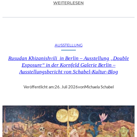
:
WEITERLESEN
C
H
R
I
S
T
AUSSTELLUNG
O
P
Rusudan Khizanishvili in Berlin – Ausstellung „Double
H
Exposure“ in der Kornfeld Galerie Berlin –
G
Ausstellungsbericht von Schabel-Kultur-Blog
O
L
D
Veröffentlicht am:
26. Juli 2026
von
Michaela Schabel
S
T
E
I
N
–
S