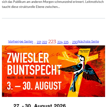
sich das Publikum am anderen Morgen schmunzelnd erinnert. Leitmotivisch
taucht diese strukturelle Ebene zwischen…
223
Vorherige Seite
Nächste Seite
1
…
221
222
224
225
…
230