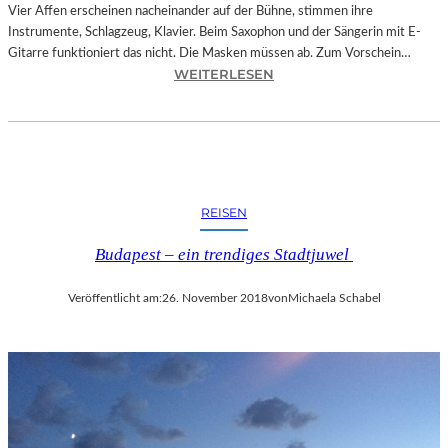
O
Vier Affen erscheinen nacheinander auf der Bühne, stimmen ihre
W
Instrumente, Schlagzeug, Klavier. Beim Saxophon und der Sängerin mit E-
A
Gitarre funktioniert das nicht. Die Masken müssen ab. Zum Vorschein…
N
:
WEITERLESEN
S
L
C
A
H
N
T
D
S
S
C
H
REISEN
H
U
I
T
Budapest – ein trendiges Stadtjuwel
N
–
A
T
Veröffentlicht am:
26. November 2018
von
Michaela Schabel
“
H
–
O
S
M
P
A
A
S
N
K
N
Ö