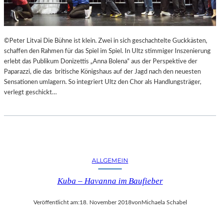
F
A
E
N
S
D
T
S
©Peter Litvai Die Bühne ist klein. Zwei in sich geschachtelte Guckkästen,
S
H
schaffen den Rahmen für das Spiel im Spiel. In Ultz stimmiger Inszenierung
P
U
erlebt das Publikum Donizettis „Anna Bolena“ aus der Perspektive der
I
T
Paparazzi, die das britische Königshaus auf der Jagd nach den neuesten
E
E
Sensationen umlagern. So integriert Ultz den Chor als Handlungsträger,
L
R
verlegt geschickt…
E
K
A
M
M
E
R
S
ALLGEMEIN
P
Kuba – Havanna im Baufieber
I
E
L
Veröffentlicht am:
18. November 2018
von
Michaela Schabel
E