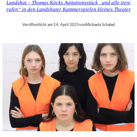
Landshut – Thomas Köcks Agitationsstück „und alle tiere
–
rufen“ in den Landshuter Kammerspielen kleines Theater
M
O
D
Veröffentlicht am:
14. April 2025
von
Michaela Schabel
E
S
T
M
U
S
S
O
R
G
S
K
I
S
„
C
H