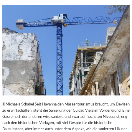
N
K
L
E
I
N
E
S
T
H
E
A
T
E
R
©Michaela Schabel Seit Havanna den Massentourismus braucht, um Devisen
zu erwirtschaften, steht die Sanierung der Cuidad Vieja im Vordergrund. Eine
Gasse nach der anderen wird saniert, und zwar auf höchsten Niveau, streng
nach den historischen Vorlagen, mit viel Gespür für die historische
Bausubstanz, aber immer auch unter dem Aspekt, wie die sanierten Häuser