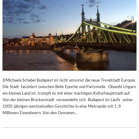
E
C
N
K
D
S
I
A
N
G
S
I
Z
T
E
A
N
T
I
I
E
O
R
N
T
S
©Michaela Schabel Budapest ist nicht umsonst die neue Trendstadt Europas.
Z
S
Die Stadt fasziniert zwischen Belle Epoche und Partymeile Obwohl Ungarn
U
T
ein kleines Land ist, trumpft es mit einer mächtigen Kulturhauptstadt auf.
R
Ü
Von der kleinen Brückenstadt verwandelte sich Budapest im Laufe seiner
E
C
1000-jährigen wechselvollen Geschichte in eine Metropole mit 1, 8
R
K
Millionen Einwohnern. Von den Osmanen…
Ö
„
F
U
F
N
N
D