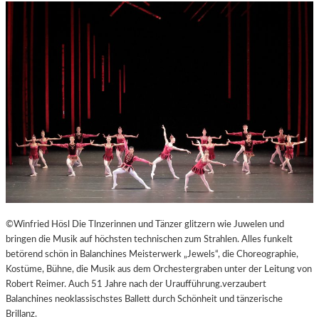
©Winfried Hösl Die Tlnzerinnen und Tänzer glitzern wie Juwelen und
bringen die Musik auf höchsten technischen zum Strahlen. Alles funkelt
betörend schön in Balanchines Meisterwerk „Jewels“, die Choreographie,
Kostüme, Bühne, die Musik aus dem Orchestergraben unter der Leitung von
Robert Reimer. Auch 51 Jahre nach der Uraufführung.verzaubert
Balanchines neoklassischstes Ballett durch Schönheit und tänzerische
Brillanz.