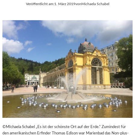
Veröffentlicht am:
1. März 2019
von
Michaela Schabel
H
E
U
R
L
Ö
T
S
E
T
S
E
D
R
O
R
K
E
U
I
M
C
E
H
N
T
A
R
F
I
L
M
©MIchaela Schabel „Es ist der schönste Ort auf der Erde.“ Zumindest für
-
den amerikanischen Erfinder Thomas Edison war Marienbad das Non-plus-