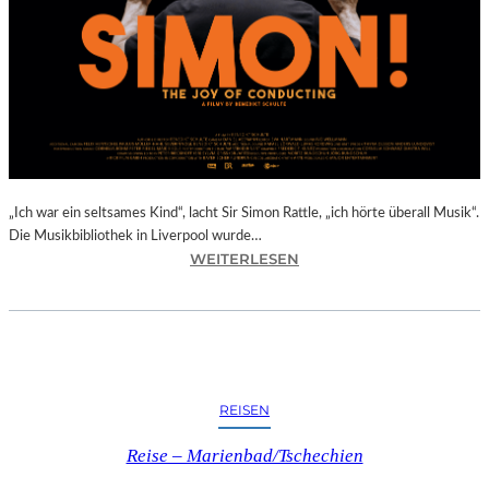
E
R
D
O
R
F
I
N
B
A
„Ich war ein seltsames Kind“, lacht Sir Simon Rattle, „ich hörte überall Musik“.
D
Die Musikbibliothek in Liverpool wurde…
:
WEITERLESEN
K
B
R
E
E
N
U
E
Z
D
E
I
N
REISEN
K
I
T
N
Reise – Marienbad/Tschechien
S
O
C
B