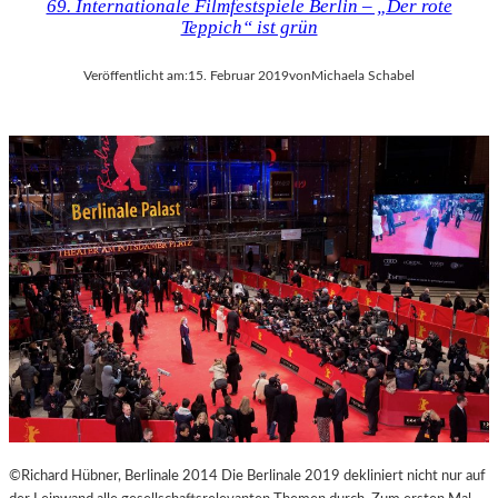
69. Internationale Filmfestspiele Berlin – „Der rote
Teppich“ ist grün
Veröffentlicht am:
15. Februar 2019
von
Michaela Schabel
©Richard Hübner, Berlinale 2014 Die Berlinale 2019 dekliniert nicht nur auf