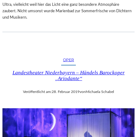
„
Ultra, vielleicht weil hier das Licht eine ganz besondere Atmosphäre
S
zaubert. Nicht umsonst wurde Marienbad zur Sommerfrische von Dichtern
I
und Musikern.
M
O
N
!
–
V
OPER
O
M
Landestheater Niederbayern – Händels Barockoper
G
„Ariodante“
L
Ü
Veröffentlicht am:
28. Februar 2019
von
Michaela Schabel
C
K
D
E
S
D
I