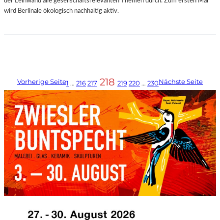
der Leinwand alle gesellschaftsrelevanten Themen durch. Zum ersten Mal
wird Berlinale ökologisch nachhaltig aktiv.
218
Vorherige Seite
Nächste Seite
1
…
216
217
219
220
…
230