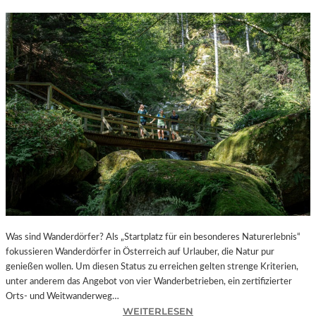
Was sind Wanderdörfer? Als „Startplatz für ein besonderes Naturerlebnis“
fokussieren Wanderdörfer in Österreich auf Urlauber, die Natur pur
genießen wollen. Um diesen Status zu erreichen gelten strenge Kriterien,
unter anderem das Angebot von vier Wanderbetrieben, ein zertifizierter
Orts- und Weitwanderweg…
:
WEITERLESEN