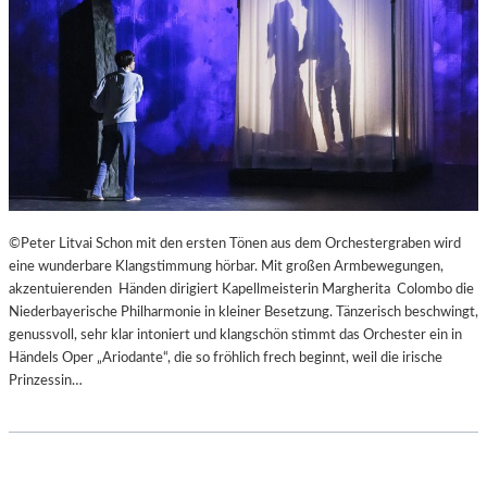
R
I
G
I
E
R
E
N
S
“
–
©Peter Litvai Schon mit den ersten Tönen aus dem Orchestergraben wird
E
eine wunderbare Klangstimmung hörbar. Mit großen Armbewegungen,
I
akzentuierenden Händen dirigiert Kapellmeisterin Margherita Colombo die
N
Niederbayerische Philharmonie in kleiner Besetzung. Tänzerisch beschwingt,
E
genussvoll, sehr klar intoniert und klangschön stimmt das Orchester ein in
W
Händels Oper „Ariodante“, die so fröhlich frech beginnt, weil die irische
U
Prinzessin…
N
D
E
R
B