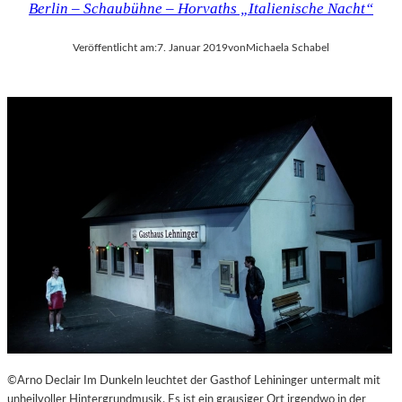
Berlin – Schaubühne – Horvaths „Italienische Nacht“
Veröffentlicht am:
7. Januar 2019
von
Michaela Schabel
©Arno Declair Im Dunkeln leuchtet der Gasthof Lehininger untermalt mit
unheilvoller Hintergrundmusik. Es ist ein grausiger Ort irgendwo in der