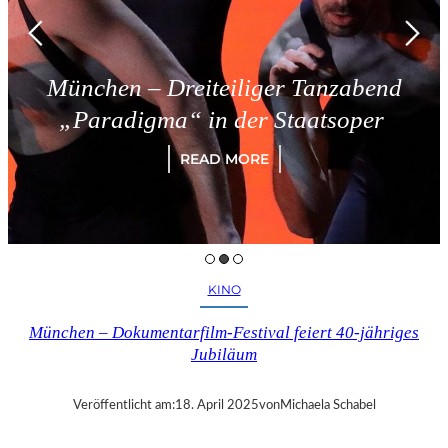
en – Dreiteiliger Tanzabend
Tr
adigma“ in der Staatsoper
READ MORE
KINO
München – Dokumentarfilm-Festival feiert 40-jähriges
Jubiläum
Veröffentlicht am:
18. April 2025
von
Michaela Schabel