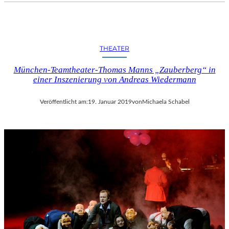
I
F
F
E
THEATER
L
T
München-Teamtheater-Thomas Manns „Zauberberg“ in
U
einer Inszenierung von Andreas Wiedermann
R
M
Veröffentlicht am:
19. Januar 2019
von
Michaela Schabel
“