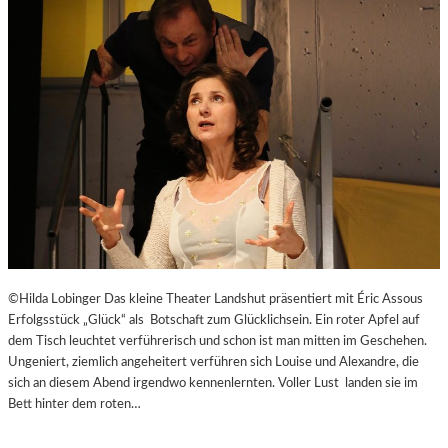
E
J
I
U
T
B
-
I
A
L
G
Ä
E
U
N
M
T
E
N
–
J
A
G
©Hilda Lobinger Das kleine Theater Landshut präsentiert mit Éric Assous
D
Erfolgsstück „Glück“ als Botschaft zum Glücklichsein. Ein roter Apfel auf
U
dem Tisch leuchtet verführerisch und schon ist man mitten im Geschehen.
M
Ungeniert, ziemlich angeheitert verführen sich Louise und Alexandre, die
D
sich an diesem Abend irgendwo kennenlernten. Voller Lust landen sie im
E
Bett hinter dem roten…
N
E