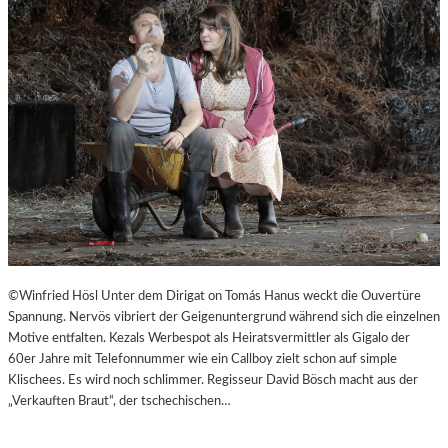
©Winfried Hösl Unter dem Dirigat on Tomás Hanus weckt die Ouvertüre
Spannung. Nervös vibriert der Geigenuntergrund während sich die einzelnen
Motive entfalten. Kezals Werbespot als Heiratsvermittler als Gigalo der
60er Jahre mit Telefonnummer wie ein Callboy zielt schon auf simple
Klischees. Es wird noch schlimmer. Regisseur David Bösch macht aus der
„Verkauften Braut“, der tschechischen…