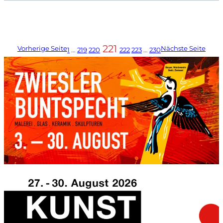
221
Vorherige Seite
Nächste Seite
1
…
219
220
222
223
…
230