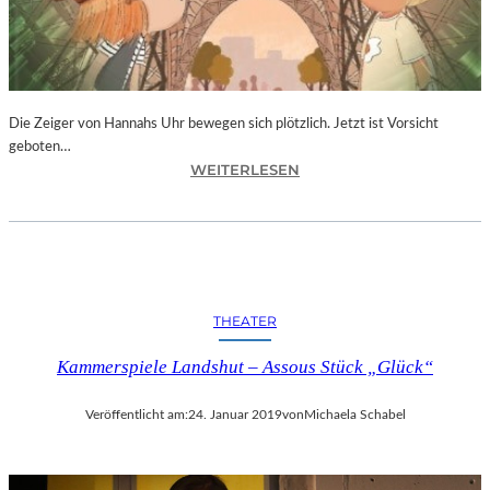
T
I
V
A
L
F
Die Zeiger von Hannahs Uhr bewegen sich plötzlich. Jetzt ist Vorsicht
E
geboten…
I
:
WEITERLESEN
E
S
R
.
T
J
4
.
0
K
-
I
THEATER
J
N
Ä
G
Kammerspiele Landshut – Assous Stück „Glück“
H
„
R
D
I
Veröffentlicht am:
24. Januar 2019
von
Michaela Schabel
I
G
E
E
Z
S