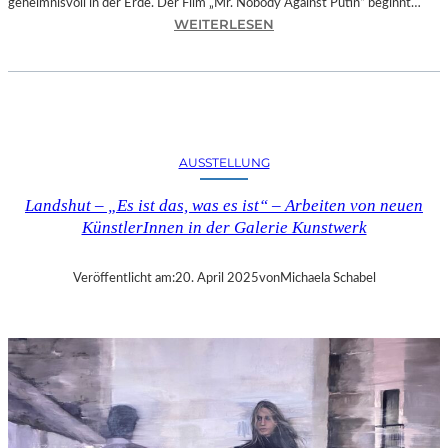
geheimnisvoll in der Erde. Der Film „Mr. Nobody Against Putin“ beginnt…
:
WEITERLESEN
D
O
K
.
F
E
AUSSTELLUNG
S
T
Landshut – „Es ist das, was es ist“ – Arbeiten von neuen
M
KünstlerInnen in der Galerie Kunstwerk
Ü
N
C
Veröffentlicht am:
20. April 2025
von
Michaela Schabel
H
E
N
–
„
M
R
.