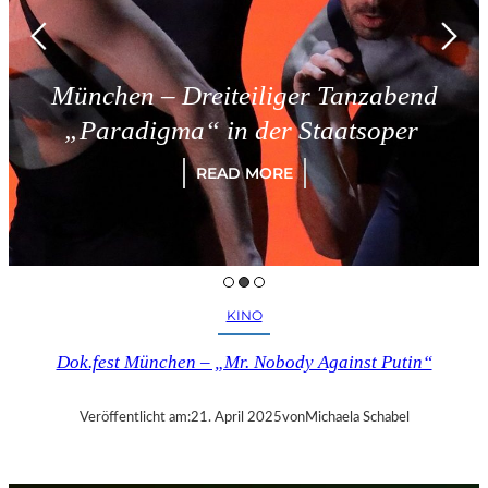
München – Dreiteiliger Tanzabend
„Paradigma“ in der Staatsoper
READ MORE
KINO
Dok.fest München – „Mr. Nobody Against Putin“
Veröffentlicht am:
21. April 2025
von
Michaela Schabel