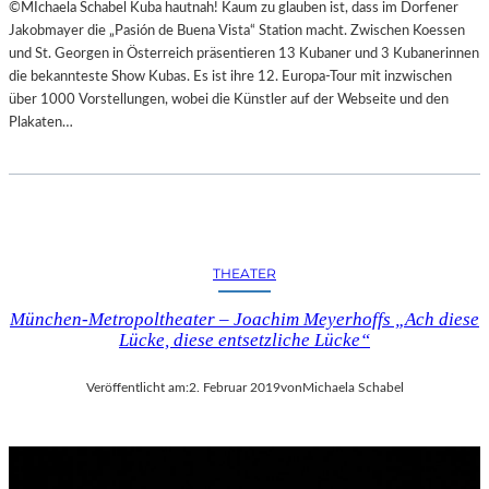
©MIchaela Schabel Kuba hautnah! Kaum zu glauben ist, dass im Dorfener
Jakobmayer die „Pasión de Buena Vista“ Station macht. Zwischen Koessen
und St. Georgen in Österreich präsentieren 13 Kubaner und 3 Kubanerinnen
die bekannteste Show Kubas. Es ist ihre 12. Europa-Tour mit inzwischen
über 1000 Vorstellungen, wobei die Künstler auf der Webseite und den
Plakaten…
THEATER
München-Metropoltheater – Joachim Meyerhoffs „Ach diese
Lücke, diese entsetzliche Lücke“
Veröffentlicht am:
2. Februar 2019
von
Michaela Schabel