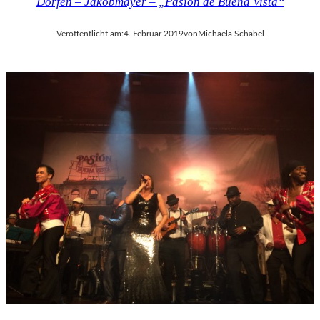
Dorfen – Jakobmayer – „Pasión de Buena Vista“
K
U
N
Veröffentlicht am:
4. Februar 2019
von
Michaela Schabel
S
T
W
E
R
K