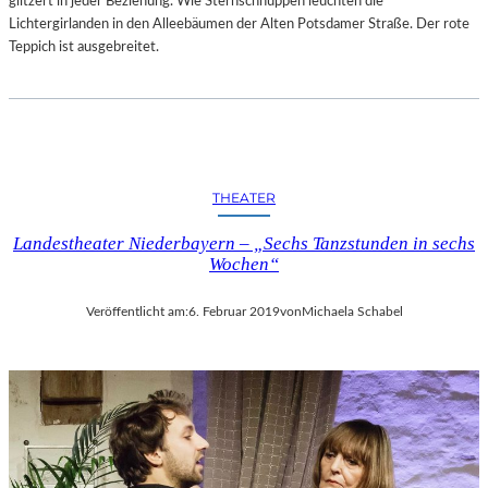
glitzert in jeder Beziehung. Wie Sternschnuppen leuchten die
–
Lichtergirlanden in den Alleebäumen der Alten Potsdamer Straße. Der rote
A
Teppich ist ausgebreitet.
R
B
E
I
T
E
THEATER
N
V
Landestheater Niederbayern – „Sechs Tanzstunden in sechs
O
Wochen“
N
N
Veröffentlicht am:
6. Februar 2019
von
Michaela Schabel
E
U
E
N
K
Ü
N
S