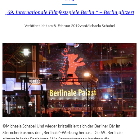
U
T
„69. Internationale Filmfestspiele Berlin “ – Berlin glitzert
–
„
Veröffentlicht am:
8. Februar 2019
von
Michaela Schabel
E
S
I
S
T
D
A
S
,
W
A
S
E
S
I
S
©Michaela Schabel Und wieder kristallisiert sich der Berliner Bär im
T
Sternchenkosmos der „Berlinale“-Werbung heraus. Die 69. Berlinale
“