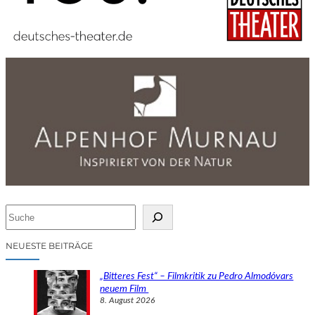
S
u
c
NEUESTE BEITRÄGE
h
e
„Bitteres Fest“ – Filmkritik zu Pedro Almodóvars
n
neuem Film
8. August 2026