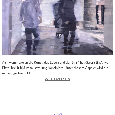
N
O
B
O
D
Y
A
G
A
I
N
Als „Hommage an die Kunst, das Leben und den Sinn“ hat Galeristin Anke
S
Plath ihre Jubiläumsausstellung konzipiert. Unter diesem Aspekt wird ein
T
extrem großes Bild…
P
:
WEITERLESEN
U
L
T
A
I
N
N
D
“
S
H
KINO