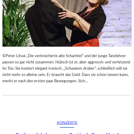
T
L
E
R
I
N
N
E
N
©Peter Litvai „Die verknöcherte alte Schachtel“ und der junge Tanzlehrer
I
passen so gar nicht zusammen. Hübsch ist er, aber aggressiv und verletzend
N
im Ton. Sie kontert elegant ironisch. „Schwamm drüber“, schließlich will sie
D
nicht mehr so alleine sein. Er braucht das Geld. Dass sie schon tanzen kann,
E
merkt er nach den ersten paar Bewegungen. Sich…
R
G
A
L
E
R
KONZERTE
I
E