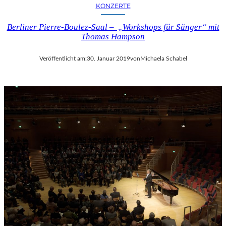
KONZERTE
Berliner Pierre-Boulez-Saal – „Workshops für Sänger“ mit
Thomas Hampson
Veröffentlicht am:
30. Januar 2019
von
Michaela Schabel