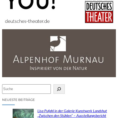
S
u
c
NEUESTE BEITRÄGE
h
e
Lisa Pufahl in der Galerie Kunstwerk Landshut
n
„Zwischen den Stühlen“ – Ausstellungsbericht