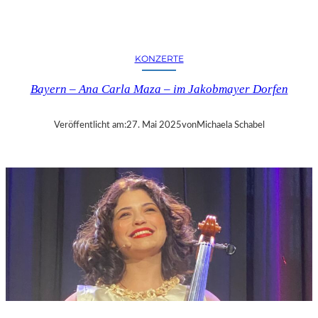
Y
E
R
N
KONZERTE
–
„
Bayern – Ana Carla Maza – im Jakobmayer Dorfen
D
A
S
Veröffentlicht am:
27. Mai 2025
von
Michaela Schabel
B
L
A
U
E
L
A
N
D
“
–
W
O