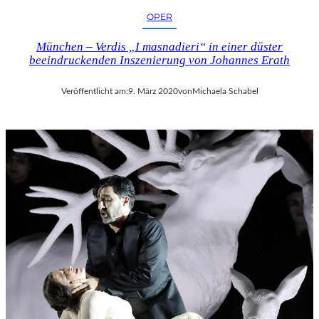
OPER
München – Verdis „I masnadieri“ in einer düster
beeindruckenden Inszenierung von Johannes Erath
Veröffentlicht am:
9. März 2020
von
Michaela Schabel