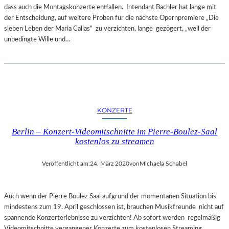
dass auch die Montagskonzerte entfallen. Intendant Bachler hat lange mit
der Entscheidung, auf weitere Proben für die nächste Opernpremiere „Die
sieben Leben der Maria Callas“ zu verzichten, lange gezögert, „weil der
unbedingte Wille und…
KONZERTE
Berlin – Konzert-Videomitschnitte im Pierre-Boulez-Saal
kostenlos zu streamen
Veröffentlicht am:
24. März 2020
von
Michaela Schabel
Auch wenn der Pierre Boulez Saal aufgrund der momentanen Situation bis
mindestens zum 19. April geschlossen ist, brauchen Musikfreunde nicht auf
spannende Konzerterlebnisse zu verzichten! Ab sofort werden regelmäßig
Videomitschnitte vergangener Konzerte zum kostenlosen Streaming