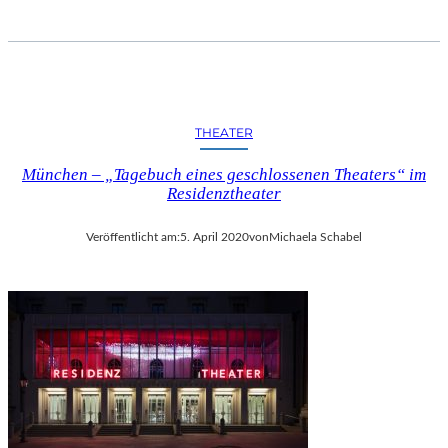
A
–
I
M
J
A
THEATER
K
O
München – „Tagebuch eines geschlossenen Theaters“ im
B
Residenztheater
M
A
Veröffentlicht am:
5. April 2020
von
Michaela Schabel
Y
E
R
D
O
R
F
E
N