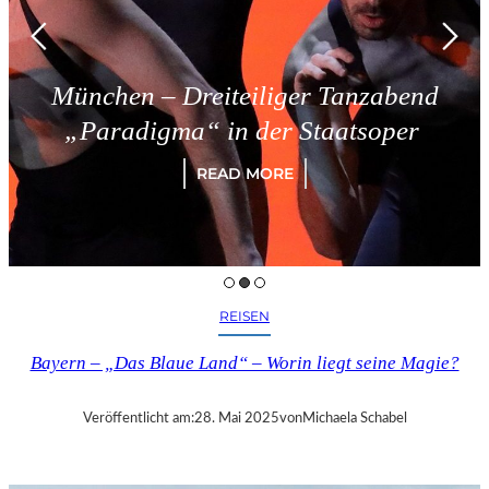
München – Dreiteiliger Tanzabend
„Paradigma“ in der Staatsoper
READ MORE
REISEN
Bayern – „Das Blaue Land“ – Worin liegt seine Magie?
Veröffentlicht am:
28. Mai 2025
von
Michaela Schabel