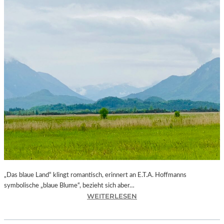
„Das blaue Land“ klingt romantisch, erinnert an E.T.A. Hoffmanns
symbolische „blaue Blume“, bezieht sich aber…
:
WEITERLESEN
B
A