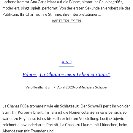
Lachend kommt Ana Carla Maza auf die Bühne, nimmt ihr Cello begrüßt,
R
moderiert, singt, spielt, performt. Von der ersten Sekunde an erobert sie das
I
Publikum. Ihr Charme, ihre Stimme, ihre Interpretationen…
N
:
WEITERLESEN
L
B
I
A
E
Y
G
E
T
R
S
N
KINO
E
–
I
A
Film – „La Chana – mein Leben ein Tanz“
N
N
E
A
M
Veröffentlicht am:
7. April 2020
von
Michaela Schabel
C
A
A
G
R
I
La Chanas Füße trommeln wie ein Schlagzeug. Der Schweiß perlt ihr von der
L
E
Stirn. Ihr Körper vibriert. Im Tanz ist die Flamencotänzerin ganz bei sich, so
A
?
war es zu Beginn, so ist es bis zu ihrer letzten Vorstellung. Lucija Stojevic
M
zeichnet ein wunderbares Porträt, La Chana zu Hause, mit Hündchen, beim
A
Abendessen mit Freunden und…
Z