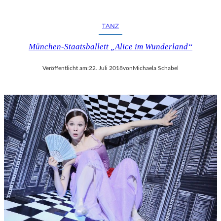
R
F
E
TANZ
S
T
München-Staatsballett „Alice im Wunderland“
S
P
Veröffentlicht am:
22. Juli 2018
von
Michaela Schabel
I
E
L
E