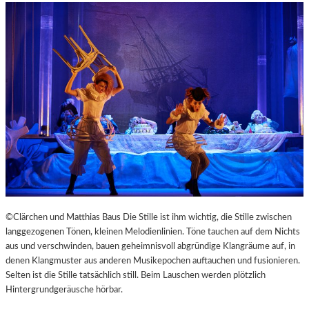
©Clärchen und Matthias Baus Die Stille ist ihm wichtig, die Stille zwischen
langgezogenen Tönen, kleinen Melodienlinien. Töne tauchen auf dem Nichts
aus und verschwinden, bauen geheimnisvoll abgründige Klangräume auf, in
denen Klangmuster aus anderen Musikepochen auftauchen und fusionieren.
Selten ist die Stille tatsächlich still. Beim Lauschen werden plötzlich
Hintergrundgeräusche hörbar.