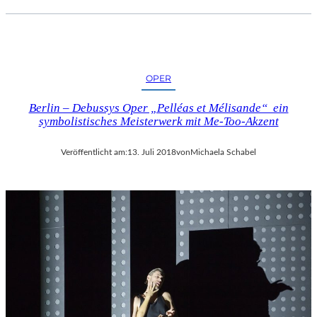
OPER
Berlin – Debussys Oper „Pelléas et Mélisande“ ein
symbolistisches Meisterwerk mit Me-Too-Akzent
Veröffentlicht am:
13. Juli 2018
von
Michaela Schabel