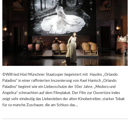
T
E
R
T
R
E
F
F
E
N
“
D
©Wilfried Hösl Münchner Staatsoper begeistert mit Haydns „Orlando
E
Paladino“ in einer raffinierten Inszenierung von Axel Hanisch „Orlando
R
Paladino“ beginnt wie ein Liebesschulze der 50er Jahre. „Medoro und
B
Angelica“ schmachten auf dem Filmplakat. Der Film zur Ouvertüre indes
E
zeigt sehr eindeutig das Liebesleben der alten Kinobetreiber, starker Tobak
R
für so manche Zuschauer, die am Schluss das…
L
I
N
E