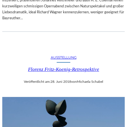
inszeniert, präsentieren Johannes Reithmeier und Basil H. E. Coleman einen
kurzweiligen schmissigen Opernabend zwischen Naturspektakel und großer
Liebesdramatik, ideal Richard Wagner kennenzulernen, weniger geeignet für
Bayreuther…
AUSSTELLUNG
Florenz Fritz-Koenig-Retrospektive
Veröffentlicht am:
28. Juni 2018
von
Michaela Schabel