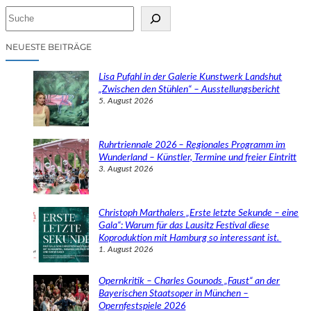
S
u
c
NEUESTE BEITRÄGE
h
e
Lisa Pufahl in der Galerie Kunstwerk Landshut
n
„Zwischen den Stühlen“ – Ausstellungsbericht
5. August 2026
Ruhrtriennale 2026 – Regionales Programm im
Wunderland – Künstler, Termine und freier Eintritt
3. August 2026
Christoph Marthalers „Erste letzte Sekunde – eine
Gala“: Warum für das Lausitz Festival diese
Koproduktion mit Hamburg so interessant ist.
1. August 2026
Opernkritik – Charles Gounods „Faust“ an der
Bayerischen Staatsoper in München –
Opernfestspiele 2026