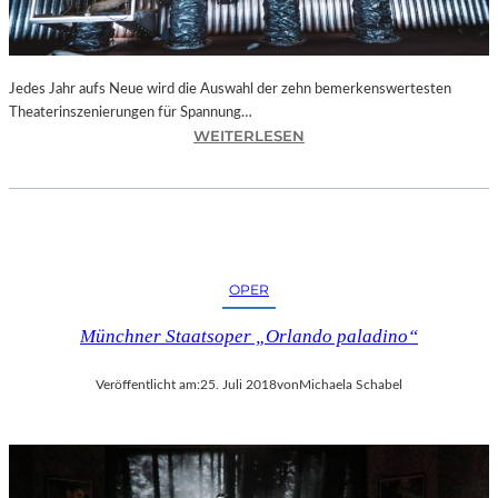
N
I
C
H
Jedes Jahr aufs Neue wird die Auswahl der zehn bemerkenswertesten
T
Theaterinszenierungen für Spannung…
W
:
WEITERLESEN
E
B
R
E
D
R
E
L
N
I
“
N
OPER
–
„
Münchner Staatsoper „Orlando paladino“
6
2
Veröffentlicht am:
25. Juli 2018
von
Michaela Schabel
.
T
H
E
A