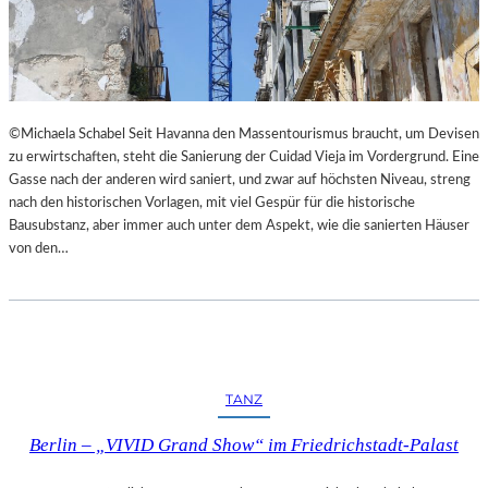
I
E
M
S
L
T
A
H
N
E
D
A
©Michaela Schabel Seit Havanna den Massentourismus braucht, um Devisen
E
T
zu erwirtschaften, steht die Sanierung der Cuidad Vieja im Vordergrund. Eine
S
E
Gasse nach der anderen wird saniert, und zwar auf höchsten Niveau, streng
T
R
nach den historischen Vorlagen, mit viel Gespür für die historische
H
Bausubstanz, aber immer auch unter dem Aspekt, wie die sanierten Häuser
E
von den…
A
T
E
R
N
I
E
TANZ
D
E
Berlin – „VIVID Grand Show“ im Friedrichstadt-Palast
R
B