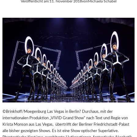
Veröffentlicht am:
11. November 2018
von
Michaela Schabel
A
Y
E
R
N
©Brinkhoff/Moegenburg Las Vegas in Berlin? Durchaus, mit der
internationalen Produktion „VIVID Grand Show“ nach Text und Regie von
Krista Monson aus Las Vegas, übertrifft der Berliner Friedrichstadt-Palast
alle bisher gezeigten Shows. Es ist eine Show optischer Superlative.