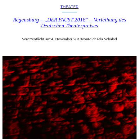
THEATER
Regensburg – „DER FAUST 2018“ – Verleihung des
Deutschen Theaterpreises
Veröffentlicht am:
4. November 2018
von
Michaela Schabel