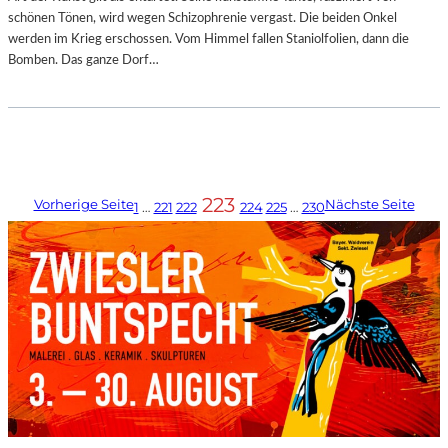
schönen Tönen, wird wegen Schizophrenie vergast. Die beiden Onkel
werden im Krieg erschossen. Vom Himmel fallen Staniolfolien, dann die
Bomben. Das ganze Dorf…
223
Vorherige Seite
Nächste Seite
1
…
221
222
224
225
…
230