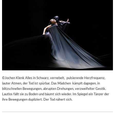
©Jochen Klenk Alles in Schwarz, vernebelt, pulsierende Herzfrequenz,
lauter Atmen, der Tod ist spürbar. Das Mädchen kämpft dagegen, in
blitzschnellen Bewegungen, abrupten Drehungen, verzweifelter Gestik.
Lautlos fällt sie zu Boden und bäumt sich wieder. Im Spiegel ein Tänzer der
ihre Bewegungen dupliziert. Der Tod nähert sich.