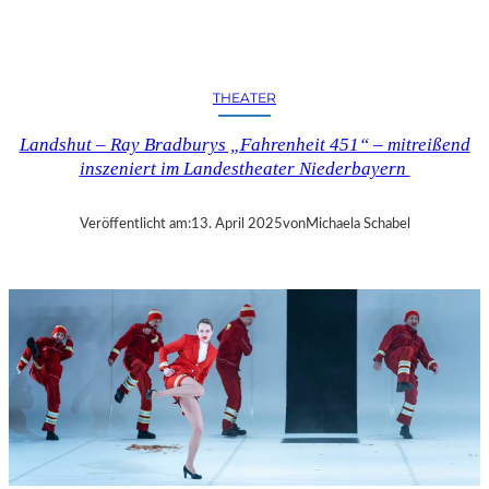
N
D
S
H
THEATER
U
T
Landshut – Ray Bradburys „Fahrenheit 451“ – mitreißend
–
inszeniert im Landestheater Niederbayern
T
H
O
Veröffentlicht am:
13. April 2025
von
Michaela Schabel
M
A
S
K
Ö
C
K
S
A
G
I