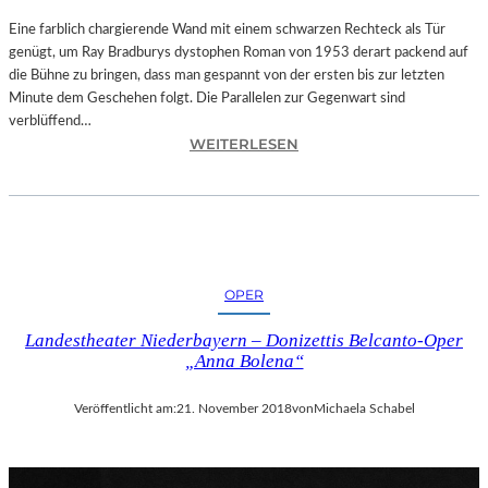
T
A
Eine farblich chargierende Wand mit einem schwarzen Rechteck als Tür
T
genügt, um Ray Bradburys dystophen Roman von 1953 derart packend auf
I
die Bühne zu bringen, dass man gespannt von der ersten bis zur letzten
O
Minute dem Geschehen folgt. Die Parallelen zur Gegenwart sind
N
verblüffend…
:
S
WEITERLESEN
L
S
A
T
N
Ü
D
C
S
K
H
„
OPER
U
U
T
N
Landestheater Niederbayern – Donizettis Belcanto-Oper
–
D
„Anna Bolena“
R
A
A
L
Veröffentlicht am:
21. November 2018
von
Michaela Schabel
Y
L
B
E
R
T
A
I