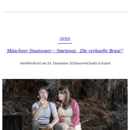
I
F
F
E
L
T
OPER
U
R
Münchner Staatsoper – Smetanas „Die verkaufte Braut“
M
“
Veröffentlicht am:
26. Dezember 2018
von
Michaela Schabel