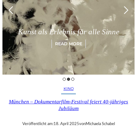
Kunst als Erlebnis für alle Sinne
READ MORE
KINO
München – Dokumentarfilm-Festival feiert 40-jähriges
Jubiläum
Veröffentlicht am:
18. April 2025
von
Michaela Schabel