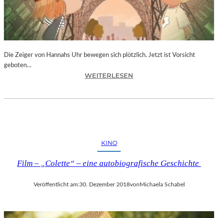
T
I
V
A
L
F
Die Zeiger von Hannahs Uhr bewegen sich plötzlich. Jetzt ist Vorsicht
E
geboten…
I
:
WEITERLESEN
E
S
R
.
T
J
4
.
0
K
-
I
KINO
J
N
Ä
G
Film – „Colette“ – eine autobiografische Geschichte
H
„
R
D
I
Veröffentlicht am:
30. Dezember 2018
von
Michaela Schabel
I
G
E
E
Z
S