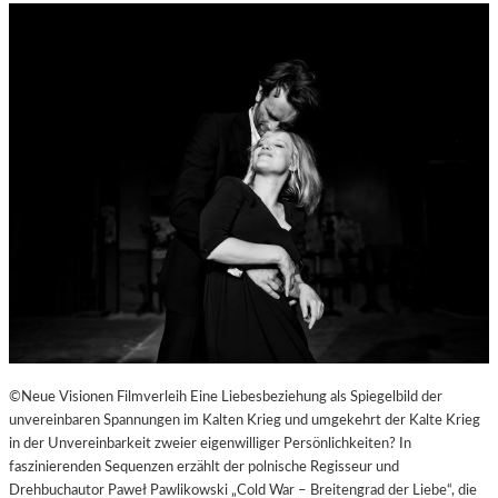
©Neue Visionen Filmverleih Eine Liebesbeziehung als Spiegelbild der
unvereinbaren Spannungen im Kalten Krieg und umgekehrt der Kalte Krieg
in der Unvereinbarkeit zweier eigenwilliger Persönlichkeiten? In
faszinierenden Sequenzen erzählt der polnische Regisseur und
Drehbuchautor Paweł Pawlikowski „Cold War – Breitengrad der Liebe“, die