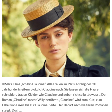
E
J
I
U
T
B
-
I
A
L
G
Ä
E
U
N
M
T
E
N
–
J
A
G
D
U
©Mars Films „Ich bin Claudine“. Alle Frauen im Paris Anfang des 20.
M
Jahrhunderts eifern plötzlich Claudine nach. Sie lassen sich die Haare
D
schneiden, tragen Kleider wie Claudine und geben sich selbstbewusst. Der
E
Roman „Claudine“ macht Willy berühmt. „Claudine“ wird zum Kult, zum
N
Label von Luxus bis zur Claudine-Seife. Der Bedarf nach weiteren Romanen
E
steigt. Doch…