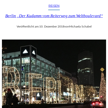
REISEN
Berlin „Der Kudamm vom Reiterweg zum Weltboulevard“
Veröffentlicht am:
10. Dezember 2018
von
Michaela Schabel