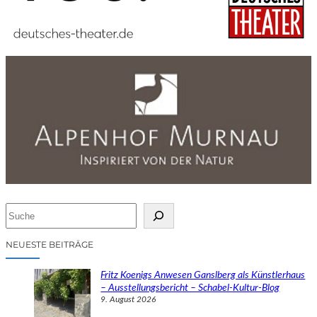
S
u
c
NEUESTE BEITRÄGE
h
e
Fritz Koenigs Anwesen Ganslberg als Künstlerhaus
n
– Ausstellungsbericht – Schabel-Kultur-Blog
9. August 2026