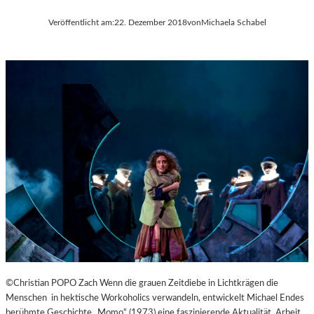
Veröffentlicht am:
22. Dezember 2018
von
Michaela Schabel
©Christian POPO Zach Wenn die grauen Zeitdiebe in Lichtkrägen die
Menschen in hektische Workoholics verwandeln, entwickelt Michael Endes
berühmte Geschichte „Momo“ (1973) eine faszinierende Aktualität. Arbeit