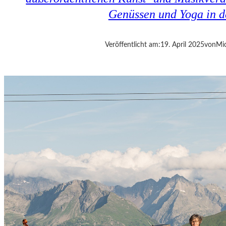
E
Genüssen und Yoga in d
S
I
S
Veröffentlicht am:
19. April 2025
von
Mic
T
D
A
S
,
W
A
S
E
S
I
S
T
“
–
A