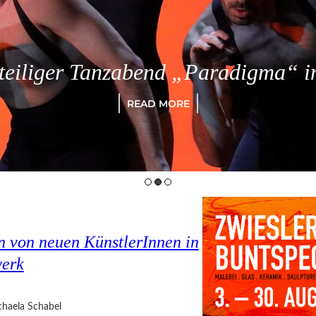
eiliger Tanzabend „Paradigma“ in
READ MORE
en von neuen KünstlerInnen in
werk
haela Schabel