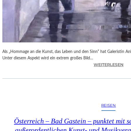
Als „Hommage an die Kunst, das Leben und den Sinn“ hat Galeristin Anke
Unter diesem Aspekt wird ein extrem großes Bild…
:
WEITERLESEN
L
A
N
D
S
H
REISEN
U
T
Österreich – Bad Gastein – punktet mit s
–
„
außerordentlichen Kunst- und Musikveran