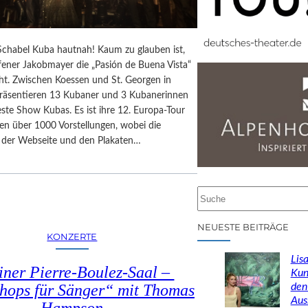
chabel Kuba hautnah! Kaum zu glauben ist,
fener Jakobmayer die „Pasión de Buena Vista“
ht. Zwischen Koessen und St. Georgen in
präsentieren 13 Kubaner und 3 Kubanerinnen
ste Show Kubas. Es ist ihre 12. Europa-Tour
en über 1000 Vorstellungen, wobei die
f der Webseite und den Plakaten…
S
u
c
NEUESTE BEITRÄGE
KONZERTE
h
e
Lisa
iner Pierre-Boulez-Saal –
n
Kun
den
hops für Sänger“ mit Thomas
Aus