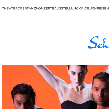
THEATER
OPER
TANZ
KONZERTE
AUSSTELLUNG
KINO
BUCH
REISEN