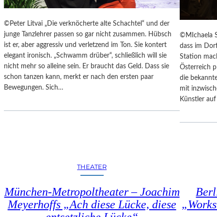
U
K
N
T
©Peter Litvai „Die verknöcherte alte Schachtel“ und der
S
E
junge Tanzlehrer passen so gar nicht zusammen. Hübsch
©MIchaela S
T
T
ist er, aber aggressiv und verletzend im Ton. Sie kontert
dass im Dor
W
M
elegant ironisch. „Schwamm drüber“, schließlich will sie
Station mac
E
I
nicht mehr so alleine sein. Er braucht das Geld. Dass sie
Österreich 
R
T
schon tanzen kann, merkt er nach den ersten paar
die bekannte
K
S
Bewegungen. Sich…
mit inzwisch
C
Künstler au
H
Ö
N
S
T
E
M
THEATER
O
R
München-Metropoltheater – Joachim
Berl
T
Meyerhoffs „Ach diese Lücke, diese
„Works
Ö