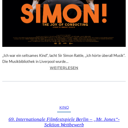
E
R
D
O
R
F
I
N
B
A
„Ich war ein seltsames Kind“, lacht Sir Simon Rattle, „ich hörte überall Musik“.
D
Die Musikbibliothek in Liverpool wurde…
:
WEITERLESEN
K
B
R
E
E
N
U
E
Z
D
E
I
N
KINO
K
I
T
N
69. Internationale Filmfestspiele Berlin – „Mr. Jones“-
S
O
Sektion Wettbewerb
C
B