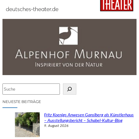
S
u
c
NEUESTE BEITRÄGE
h
e
Fritz Koenigs Anwesen Ganslberg als Künstlerhaus
n
– Ausstellungsbericht – Schabel-Kultur-Blog
9. August 2026