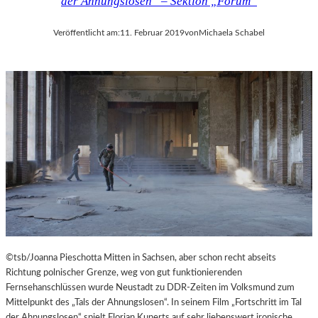
der Ahnungslosen“ – Sektion „Forum“
Veröffentlicht am:
11. Februar 2019
von
Michaela Schabel
©tsb/Joanna Pieschotta Mitten in Sachsen, aber schon recht abseits
Richtung polnischer Grenze, weg von gut funktionierenden
Fernsehanschlüssen wurde Neustadt zu DDR-Zeiten im Volksmund zum
Mittelpunkt des „Tals der Ahnungslosen“. In seinem Film „Fortschritt im Tal
der Ahnungslosen“ spielt Florian Kunerts auf sehr liebenswert ironische