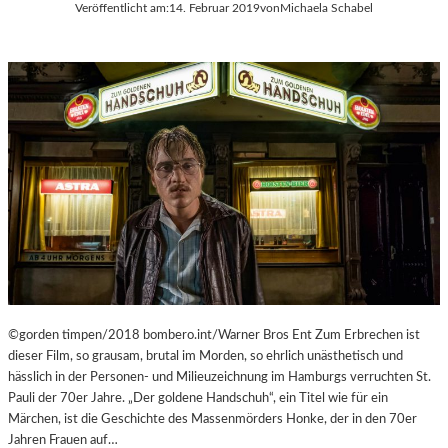
Veröffentlicht am:
14. Februar 2019
von
Michaela Schabel
A
R
E
H
O
M
M
A
G
E
©gorden timpen/2018 bombero.int/Warner Bros Ent Zum Erbrechen ist
dieser Film, so grausam, brutal im Morden, so ehrlich unästhetisch und
hässlich in der Personen- und Milieuzeichnung im Hamburgs verruchten St.
Pauli der 70er Jahre. „Der goldene Handschuh“, ein Titel wie für ein
Märchen, ist die Geschichte des Massenmörders Honke, der in den 70er
Jahren Frauen auf…