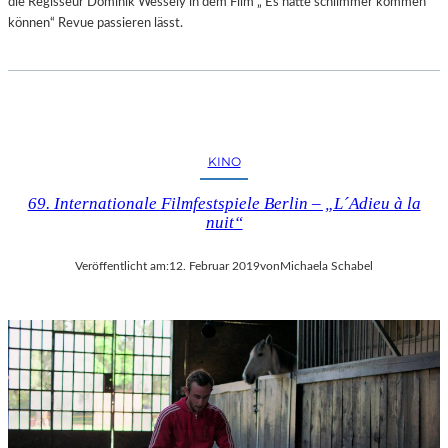
die Regisseur Dominik Wessely in dem Film „ Es hätte schlimmer kommen
können“ Revue passieren lässt.
KINO
69. Internationale Filmfestspiele Berlin – „L´Adieu à la
nuit“
Veröffentlicht am:
12. Februar 2019
von
Michaela Schabel