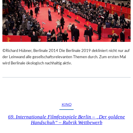
R
I
G
I
E
R
E
N
©Richard Hübner, Berlinale 2014 Die Berlinale 2019 dekliniert nicht nur auf
S
der Leinwand alle gesellschaftsrelevanten Themen durch. Zum ersten Mal
“
wird Berlinale ökologisch nachhaltig aktiv.
–
E
I
N
E
W
U
KINO
N
D
69. Internationale Filmfestspiele Berlin – „Der goldene
E
Handschuh“ – Rubrik Wettbewerb
R
B