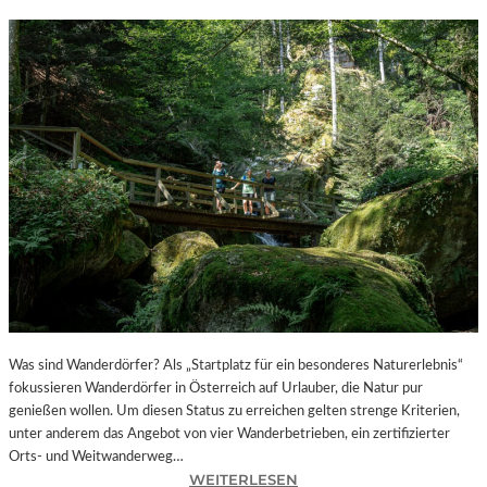
Was sind Wanderdörfer? Als „Startplatz für ein besonderes Naturerlebnis“
fokussieren Wanderdörfer in Österreich auf Urlauber, die Natur pur
genießen wollen. Um diesen Status zu erreichen gelten strenge Kriterien,
unter anderem das Angebot von vier Wanderbetrieben, ein zertifizierter
Orts- und Weitwanderweg…
:
WEITERLESEN