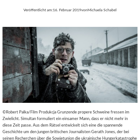
H
E
Veröffentlicht am:
16. Februar 2019
von
Michaela Schabel
U
R
L
Ö
T
S
E
T
S
E
D
R
O
R
K
E
U
I
M
C
E
H
N
T
A
R
F
©Robert Palka/Film Produkcja Grunzende propere Schweine fressen im
I
Zwielicht. Simultan formuliert ein einsamer Mann, dass er nicht mehr in
L
diese Zeit passe. Aus dem Rätsel entwickelt sich eine die spannende
M
Geschichte um den jungen britischen Journalisten Gerath Jones, der bei
-
seinen Recherchen über die Sowjetunion die ukrainische Hungerkatastrophe