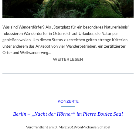
T
I
O
N
S
Was sind Wanderdörfer? Als „Startplatz für ein besonderes Naturerlebnis“
F
fokussieren Wanderdörfer in Österreich auf Urlauber, die Natur pur
I
genießen wollen. Um diesen Status zu erreichen gelten strenge Kriterien,
L
unter anderem das Angebot von vier Wanderbetrieben, ein zertifizierter
M
Orts- und Weitwanderweg…
„
:
WEITERLESEN
A
Ö
I
S
W
T
E
E
I
R
W
R
KONZERTE
E
E
I
I
Berlin – „Nacht der Hörner“ im Pierre Boulez Saal
’
C
S
H
Veröffentlicht am:
3. März 2019
von
Michaela Schabel
T
–
U
E