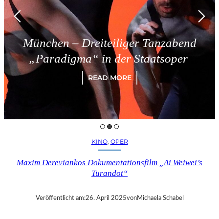
en – Dreiteiliger Tanzabend
Tr
adigma“ in der Staatsoper
READ MORE
KINO
, 
OPER
Maxim Dereviankos Dokumentationsfilm „Ai Weiwei’s
Turandot“
Veröffentlicht am:
26. April 2025
von
Michaela Schabel