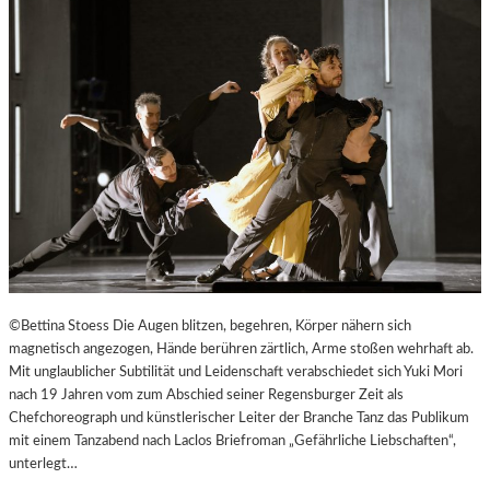
©Bettina Stoess Die Augen blitzen, begehren, Körper nähern sich
magnetisch angezogen, Hände berühren zärtlich, Arme stoßen wehrhaft ab.
Mit unglaublicher Subtilität und Leidenschaft verabschiedet sich Yuki Mori
nach 19 Jahren vom zum Abschied seiner Regensburger Zeit als
Chefchoreograph und künstlerischer Leiter der Branche Tanz das Publikum
mit einem Tanzabend nach Laclos Briefroman „Gefährliche Liebschaften“,
unterlegt…