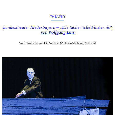
THEATER
Landestheater Niederbayern – „Die lächerliche Finsternis“
von Wolfgang Lutz
Veröffentlicht am:
23. Februar 2019
von
Michaela Schabel