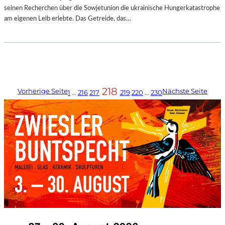
seinen Recherchen über die Sowjetunion die ukrainische Hungerkatastrophe
am eigenen Leib erlebte. Das Getreide, das…
218
Vorherige Seite
Nächste Seite
1
…
216
217
219
220
…
230