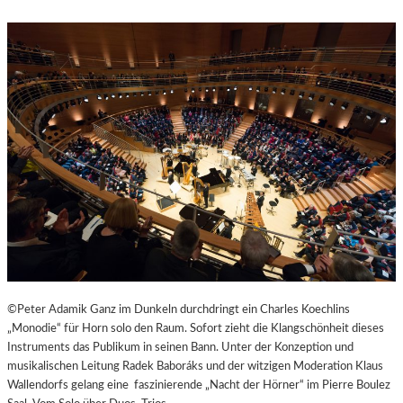
R
R
A
S
N
T
D
E
O
S
T
W
“
A
N
D
E
R
D
O
R
F
I
©Peter Adamik Ganz im Dunkeln durchdringt ein Charles Koechlins
N
„Monodie“ für Horn solo den Raum. Sofort zieht die Klangschönheit dieses
B
Instruments das Publikum in seinen Bann. Unter der Konzeption und
A
musikalischen Leitung Radek Baboráks und der witzigen Moderation Klaus
D
Wallendorfs gelang eine faszinierende „Nacht der Hörner“ im Pierre Boulez
K