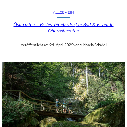
M
D
ALLGEMEIN
E
R
Österreich – Erstes Wanderdorf in Bad Kreuzen in
E
Oberösterreich
V
I
A
Veröffentlicht am:
24. April 2025
von
Michaela Schabel
N
K
O
S
D
O
K
U
M
E
N
T
A