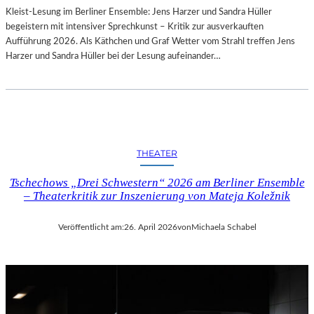
Kleist-Lesung im Berliner Ensemble: Jens Harzer und Sandra Hüller
S
begeistern mit intensiver Sprechkunst – Kritik zur ausverkauften
K
Aufführung 2026. Als Käthchen und Graf Wetter vom Strahl treffen Jens
O
Harzer und Sandra Hüller bei der Lesung aufeinander…
N
Z
E
R
T
H
A
THEATER
U
S
Tschechows „Drei Schwestern“ 2026 am Berliner Ensemble
E
– Theaterkritik zur Inszenierung von Mateja Koležnik
S
A
Veröffentlicht am:
26. April 2026
von
Michaela Schabel
M
B
E
R
L
I