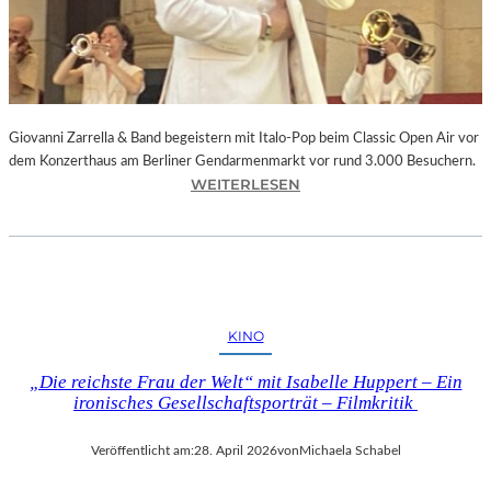
I
L
Ä
U
M
D
Giovanni Zarrella & Band begeistern mit Italo-Pop beim Classic Open Air vor
E
dem Konzerthaus am Berliner Gendarmenmarkt vor rund 3.000 Besuchern.
R
:
WEITERLESEN
F
G
O
I
T
O
O
V
G
A
R
N
A
KINO
N
F
I
I
„Die reichste Frau der Welt“ mit Isabelle Huppert – Ein
Z
E
ironisches Gesellschaftsporträt – Filmkritik
A
–
R
V
Veröffentlicht am:
28. April 2026
von
Michaela Schabel
R
O
E
R