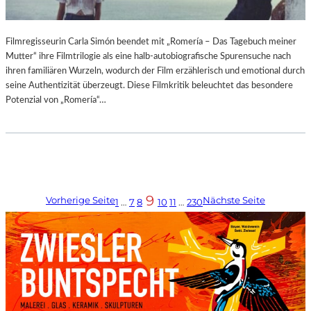
Filmregisseurin Carla Simón beendet mit „Romería – Das Tagebuch meiner
Mutter“ ihre Filmtrilogie als eine halb-autobiografische Spurensuche nach
ihren familiären Wurzeln, wodurch der Film erzählerisch und emotional durch
seine Authentizität überzeugt. Diese Filmkritik beleuchtet das besondere
Potenzial von „Romería“…
9
Vorherige Seite
Nächste Seite
1
…
7
8
10
11
…
230