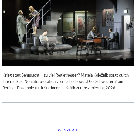
N
E
R
G
E
N
D
A
R
M
E
N
Krieg statt Sehnsucht – zu viel Regietheater? Mateja Koležnik sorgt durch
M
ihre radikale Neuinterpretation von Tschechows „Drei Schwestern“ am
A
Berliner Ensemble für Irritationen – Kritik zur Inszenierung 2026…
R
K
T
KONZERTE