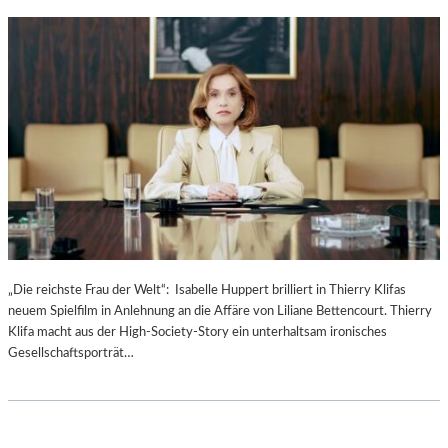
L
B
L
E
A
R
&
I
B
C
A
H
N
T
D
–
–
I
I
N
T
F
A
O
L
S
O
U
„Die reichste Frau der Welt“: Isabelle Huppert brilliert in Thierry Klifas
-
N
neuem Spielfilm in Anlehnung an die Affäre von Liliane Bettencourt. Thierry
P
D
Klifa macht aus der High-Society-Story ein unterhaltsam ironisches
O
F
Gesellschaftsporträt…
P
A
–
K
B
T
E
E