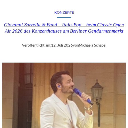
E
R
KONZERTE
L
I
Giovanni Zarrella & Band – Italo-Pop – beim Classic Open
N
Air 2026 des Konzerthauses am Berliner Gendarmenmarkt
–
2
0
Veröffentlicht am:
12. Juli 2026
von
Michaela Schabel
0
-
J
Ä
H
R
I
G
E
S
J
U
B