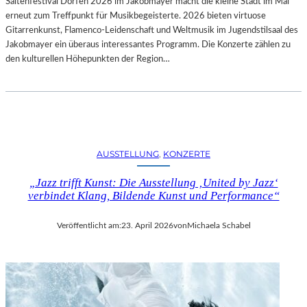
Saitenfestival Dorfen 2026 im Jakobmayer macht die kleine Stadt im Mai
erneut zum Treffpunkt für Musikbegeisterte. 2026 bieten virtuose
Gitarrenkunst, Flamenco-Leidenschaft und Weltmusik im Jugendstilsaal des
Jakobmayer ein überaus interessantes Programm. Die Konzerte zählen zu
den kulturellen Höhepunkten der Region…
AUSSTELLUNG
, 
KONZERTE
„Jazz trifft Kunst: Die Ausstellung ‚United by Jazz‘
verbindet Klang, Bildende Kunst und Performance“
Veröffentlicht am:
23. April 2026
von
Michaela Schabel