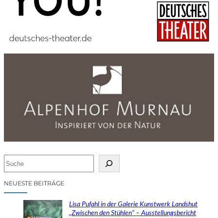
S
u
c
NEUESTE BEITRÄGE
h
e
Lisa Pufahl in der Galerie Kunstwerk Landshut
n
„Zwischen den Stühlen“ – Ausstellungsbericht