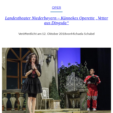
OPER
Landestheater Niederbayern – Künnekes Operette „Vetter
aus Dingsda“
Veröffentlicht am:
12. Oktober 2018
von
Michaela Schabel