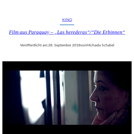
KINO
Film aus Paraquay – „Las herederas“/“Die Erbinnen“
Veröffentlicht am:
28. September 2018
von
Michaela Schabel