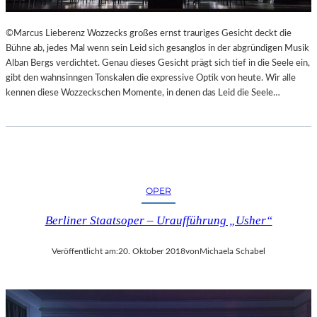
L
S
©Marcus Lieberenz Wozzecks großes ernst trauriges Gesicht deckt die
Ä
Bühne ab, jedes Mal wenn sein Leid sich gesanglos in der abgründigen Musik
U
Alban Bergs verdichtet. Genau dieses Gesicht prägt sich tief in die Seele ein,
L
gibt den wahnsinngen Tonskalen die expressive Optik von heute. Wir alle
E
kennen diese Wozzeckschen Momente, in denen das Leid die Seele…
N
T
R
A
I
N
OPER
I
N
Berliner Staatsoper – Uraufführung „Usher“
G
Veröffentlicht am:
20. Oktober 2018
von
Michaela Schabel