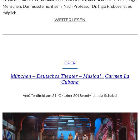
Probleme mit der Wirbelsäule haben inzwischen auch schon sehr viele junge
D
Menschen. Das müsste nicht sein. Nach Professor Dr. Ingo Proböse ist es
O
möglich…
K
:
WEITERLESEN
U
I
M
N
E
G
N
O
T
F
A
R
T
OPER
O
I
B
O
München – Deutsches Theater – Musical „Carmen La
Ö
N
Cubana
S
„
E
I
Veröffentlicht am:
21. Oktober 2018
von
Michaela Schabel
„
C
B
E
A
A
N
G
D
E
S
D
C
“