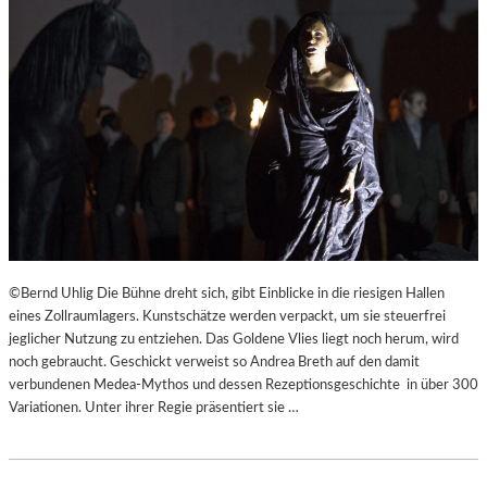
©Bernd Uhlig Die Bühne dreht sich, gibt Einblicke in die riesigen Hallen
eines Zollraumlagers. Kunstschätze werden verpackt, um sie steuerfrei
jeglicher Nutzung zu entziehen. Das Goldene Vlies liegt noch herum, wird
noch gebraucht. Geschickt verweist so Andrea Breth auf den damit
verbundenen Medea-Mythos und dessen Rezeptionsgeschichte in über 300
Variationen. Unter ihrer Regie präsentiert sie …