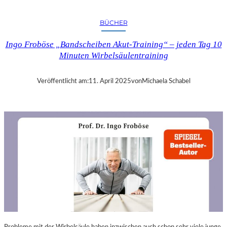
A
N
BÜCHER
D
R
Ingo Froböse „Bandscheiben Akut-Training“ – jeden Tag 10
A
Minuten Wirbelsäulentraining
S
E
L
Veröffentlicht am:
11. April 2025
von
Michaela Schabel
L
S
E
I
N
F
Ü
H
L
S
A
M
E