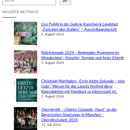
u
c
NEUESTE BEITRÄGE
h
e
Lisa Pufahl in der Galerie Kunstwerk Landshut
n
„Zwischen den Stühlen“ – Ausstellungsbericht
5. August 2026
Ruhrtriennale 2026 – Regionales Programm im
Wunderland – Künstler, Termine und freier Eintritt
3. August 2026
Christoph Marthalers „Erste letzte Sekunde – eine
Gala“: Warum für das Lausitz Festival diese
Koproduktion mit Hamburg so interessant ist.
1. August 2026
Opernkritik – Charles Gounods „Faust“ an der
Bayerischen Staatsoper in München –
Opernfestspiele 2026
31. Juli 2026