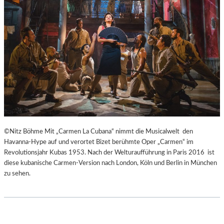
H
Ü
E
B
I
E
B
R
E
E
N
I
A
S
K
P
U
R
T
I
-
N
T
Z
©Nitz Böhme Mit „Carmen La Cubana“ nimmt die Musicalwelt den
R
E
Havanna-Hype auf und verortet Bizet berühmte Oper „Carmen“ im
A
S
Revolutionsjahr Kubas 1953. Nach der Welturaufführung in Paris 2016 ist
I
S
diese kubanische Carmen-Version nach London, Köln und Berlin in München
N
I
zu sehen.
I
N
N
N
G
E
“
N
–
I