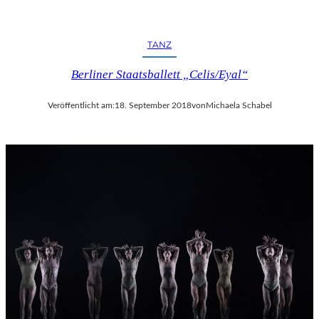
TANZ
Berliner Staatsballett „Celis/Eyal“
Veröffentlicht am:
18. September 2018
von
Michaela Schabel