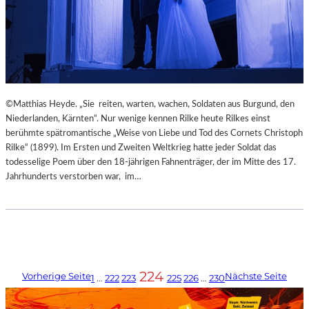
©Matthias Heyde. „Sie reiten, warten, wachen, Soldaten aus Burgund, den
Niederlanden, Kärnten“. Nur wenige kennen Rilke heute Rilkes einst
berühmte spätromantische „Weise von Liebe und Tod des Cornets Christoph
Rilke“ (1899). Im Ersten und Zweiten Weltkrieg hatte jeder Soldat das
todesselige Poem über den 18-jährigen Fahnenträger, der im Mitte des 17.
Jahrhunderts verstorben war, im…
224
Vorherige Seite
Nächste Seite
1
…
222
223
225
226
…
230