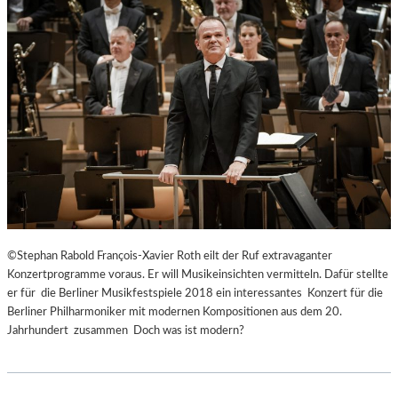
©Stephan Rabold François-Xavier Roth eilt der Ruf extravaganter
Konzertprogramme voraus. Er will Musikeinsichten vermitteln. Dafür stellte
er für die Berliner Musikfestspiele 2018 ein interessantes Konzert für die
Berliner Philharmoniker mit modernen Kompositionen aus dem 20.
Jahrhundert zusammen Doch was ist modern?