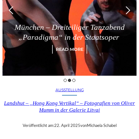
München – Dreiteiliger Tanzabend
„Paradigma“ in der Staatsoper
READ MORE
AUSSTELLUNG
Landshut – „Hong Kong Vertikal“ – Fotografien von Oliver
Mumm in der Galerie Litvai
Veröffentlicht am:
22. April 2025
von
Michaela Schabel