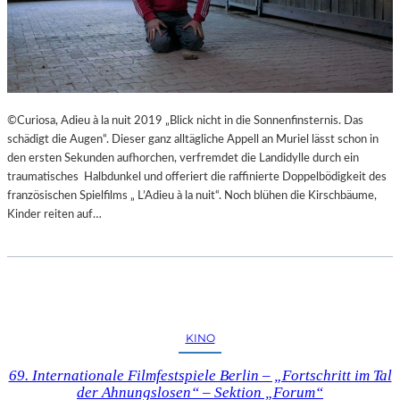
©Curiosa, Adieu à la nuit 2019 „Blick nicht in die Sonnenfinsternis. Das
schädigt die Augen“. Dieser ganz alltägliche Appell an Muriel lässt schon in
den ersten Sekunden aufhorchen, verfremdet die Landidylle durch ein
traumatisches Halbdunkel und offeriert die raffinierte Doppelbödigkeit des
französischen Spielfilms „ L’Adieu à la nuit“. Noch blühen die Kirschbäume,
Kinder reiten auf…
KINO
69. Internationale Filmfestspiele Berlin – „Fortschritt im Tal
der Ahnungslosen“ – Sektion „Forum“