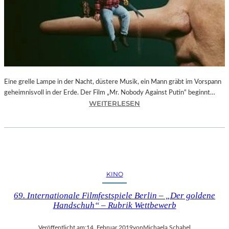
–
F
O
T
O
G
R
Eine grelle Lampe in der Nacht, düstere Musik, ein Mann gräbt im Vorspann
A
geheimnisvoll in der Erde. Der Film „Mr. Nobody Against Putin“ beginnt…
F
:
WEITERLESEN
I
D
E
O
N
K
V
.
O
F
N
E
O
KINO
S
L
T
I
69. Internationale Filmfestspiele Berlin – „Der goldene
M
V
Handschuh“ – Rubrik Wettbewerb
Ü
E
N
R
Veröffentlicht am:
14. Februar 2019
von
Michaela Schabel