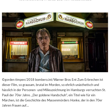
C
M
H
U
E
M
N
M
–
I
„
N
M
D
R
E
.
R
N
G
O
A
B
L
O
E
D
R
Y
I
A
©gorden timpen/2018 bombero.int/Warner Bros Ent Zum Erbrechen ist
E
G
dieser Film, so grausam, brutal im Morden, so ehrlich unästhetisch und
L
A
hässlich in der Personen- und Milieuzeichnung im Hamburgs verruchten St.
I
I
Pauli der 70er Jahre. „Der goldene Handschuh“, ein Titel wie für ein
T
N
Märchen, ist die Geschichte des Massenmörders Honke, der in den 70er
V
S
Jahren Frauen auf…
A
T