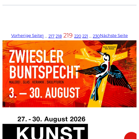
219
Vorherige Seite
Nächste Seite
1
…
217
218
220
221
…
230