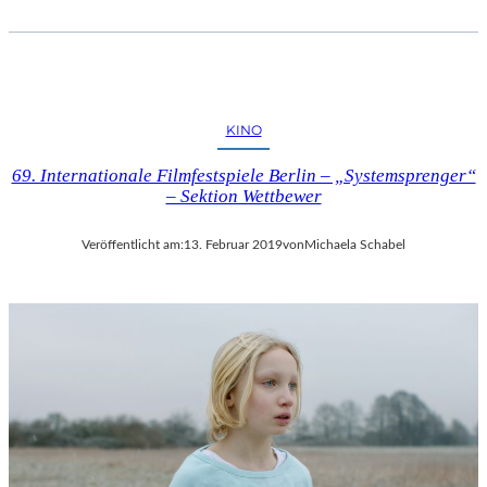
I
P
U
T
I
N
KINO
“
69. Internationale Filmfestspiele Berlin – „Systemsprenger“
– Sektion Wettbewer
Veröffentlicht am:
13. Februar 2019
von
Michaela Schabel