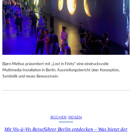
A
R
U
M
F
Ü
R
D
A
S
L
Bjørn Melhus präsentiert mit „Lost in Finity“ eine eindrucksvolle
A
Multimedia-Installation in Berlin. Ausstellungsbericht über Konzeption,
U
Symbolik und neues Bewusstsein.
S
I
T
Z
F
E
BÜCHER
, 
REISEN
S
T
Mit Vis-à-Vis Reiseführer Berlin entdecken – Was bietet der
I