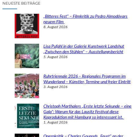
c
NEUESTE BEITRÄGE
h
e
„Bitteres Fest“ – Filmkritik zu Pedro Almodóvars
n
neuem Film
8. August 2026
Lisa Pufahl in der Galerie Kunstwerk Landshut
„Zwischen den Stühlen“ – Ausstellungsbericht
5. August 2026
Ruhrtriennale 2026 – Regionales Programm im
Wunderland – Künstler, Termine und freier Eintritt
3. August 2026
Christoph Marthalers „Erste letzte Sekunde – eine
Gala“: Warum für das Lausitz Festival diese
Koproduktion mit Hamburg so interessant ist.
1. August 2026
Opernkritik – Charles Gounods „Faust“ an der