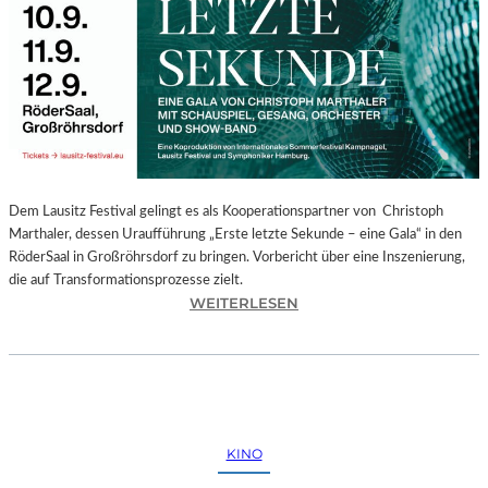
E
G
I
O
N
A
L
E
S
P
Dem Lausitz Festival gelingt es als Kooperationspartner von Christoph
R
Marthaler, dessen Uraufführung „Erste letzte Sekunde – eine Gala“ in den
O
RöderSaal in Großröhrsdorf zu bringen. Vorbericht über eine Inszenierung,
G
die auf Transformationsprozesse zielt.
R
:
WEITERLESEN
A
C
M
H
M
R
I
I
M
S
W
T
KINO
U
O
N
P