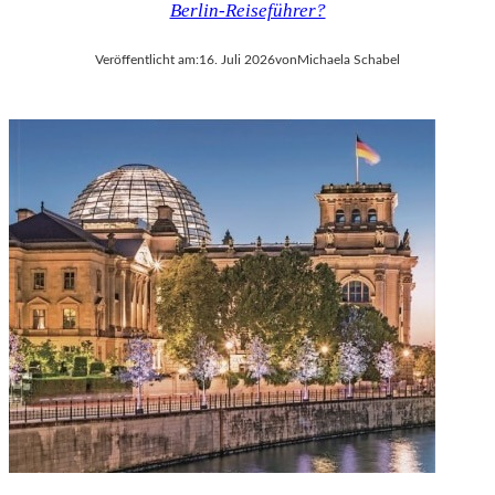
Berlin-Reiseführer?
V
A
Veröffentlicht am:
16. Juli 2026
von
Michaela Schabel
L
D
I
E
S
E
K
O
P
R
O
D
U
K
T
I
O
N
M