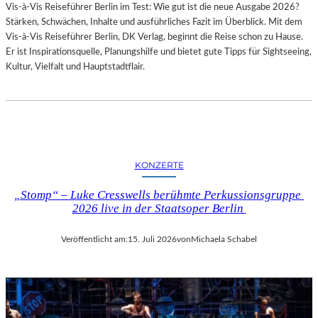
Vis-à-Vis Reiseführer Berlin im Test: Wie gut ist die neue Ausgabe 2026?
I
Stärken, Schwächen, Inhalte und ausführliches Fazit im Überblick. Mit dem
T
Vis-à-Vis Reiseführer Berlin, DK Verlag, beginnt die Reise schon zu Hause.
H
Er ist Inspirationsquelle, Planungshilfe und bietet gute Tipps für Sightseeing,
A
Kultur, Vielfalt und Hauptstadtflair.
M
B
U
R
G
S
O
KONZERTE
I
N
„Stomp“ – Luke Cresswells berühmte Perkussionsgruppe
T
2026 live in der Staatsoper Berlin
E
R
Veröffentlicht am:
15. Juli 2026
von
Michaela Schabel
E
S
S
A
N