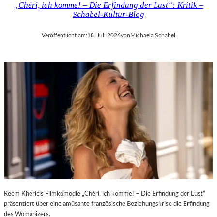
„Chéri, ich komme! – Die Erfindung der Lust“: Kritik –
D
H
Schabel-Kultur-Blog
E
M
R
A
Veröffentlicht am:
18. Juli 2026
von
Michaela Schabel
L
R
A
T
N
H
D
A
–
L
K
E
Ü
R
N
S
S
„
T
E
L
R
E
S
R
T
,
E
T
L
E
E
Reem Khericis Filmkomödie „Chéri, ich komme! – Die Erfindung der Lust“
R
T
präsentiert über eine amüsante französische Beziehungskrise die Erfindung
M
Z
des Womanizers.