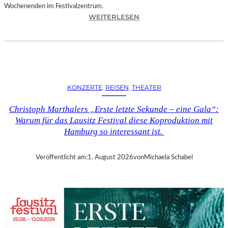
Wochenenden im Festivalzentrum.
:
WEITERLESEN
R
U
H
R
T
R
KONZERTE
, 
REISEN
, 
THEATER
I
E
Christoph Marthalers „Erste letzte Sekunde – eine Gala“:
N
Warum für das Lausitz Festival diese Koproduktion mit
N
Hamburg so interessant ist.
A
L
E
Veröffentlicht am:
1. August 2026
von
Michaela Schabel
2
0
2
6
–
R