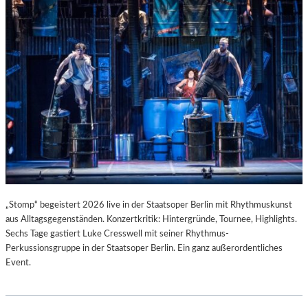
T
I
S
T
.
„Stomp“ begeistert 2026 live in der Staatsoper Berlin mit Rhythmuskunst
aus Alltagsgegenständen. Konzertkritik: Hintergründe, Tournee, Highlights.
Sechs Tage gastiert Luke Cresswell mit seiner Rhythmus-
Perkussionsgruppe in der Staatsoper Berlin. Ein ganz außerordentliches
Event.