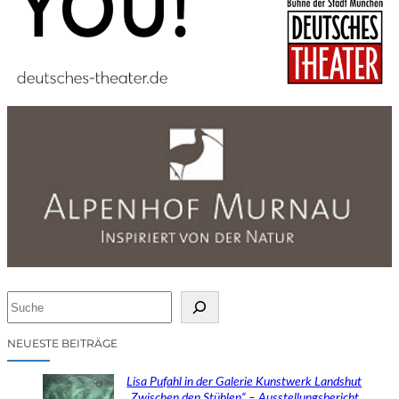
S
u
c
NEUESTE BEITRÄGE
h
e
Lisa Pufahl in der Galerie Kunstwerk Landshut
n
„Zwischen den Stühlen“ – Ausstellungsbericht