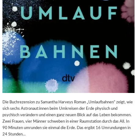
U
S
S
S
T
T
“
E
:
L
K
L
R
U
I
N
T
G
I
S
K
B
–
E
S
R
C
I
H
C
A
H
Die Buchrezension zu Samantha Harveys Roman „Umlaufbahnen“ zeigt, wie
B
T
sich sechs Astronaut:innen beim Umkreisen der Erde physisch und
E
psychisch verändern und einen ganz neuen Blick auf das Leben bekommen.
L
Zwei Frauen, vier Männer schweben in einer Raumstation durch das All. In
-
90 Minuten umrunden sie einmal die Erde. Das ergibt 16 Umrundungen in
K
24 Stunden…
U