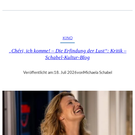
T
O
B
I
A
S
KINO
V
E
„Chéri, ich komme! – Die Erfindung der Lust“: Kritik –
T
Schabel-Kultur-Blog
T
E
R
Veröffentlicht am:
18. Juli 2026
von
Michaela Schabel
:
„
T
H
E
W
E
I
G
H