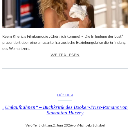
T
O
F
T
E
N
Reem Khericis Filmkomödie „Chéri, ich komme! – Die Erfindung der Lust“
D
präsentiert über eine amüsante französische Beziehungskrise die Erfindung
E
des Womanizers.
:
R
WEITERLESEN
„
N
C
E
H
S
É
S
R
“
I
I
BÜCHER
,
N
I
D
„Umlaufbahnen“ – Buchkritik des Booker-Prize-Romans von
C
E
Samantha Harvey
H
R
K
G
Veröffentlicht am:
2. Juni 2026
von
Michaela Schabel
O
A