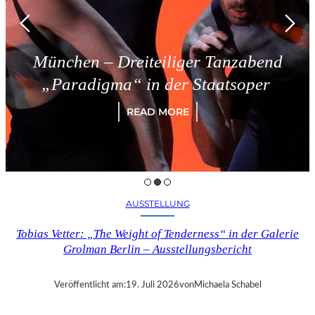
iteiliger Tanzabend
Triest – S
in der Staatsoper
RE
EAD MORE
AUSSTELLUNG
Tobias Vetter: „The Weight of Tenderness“ in der Galerie
Grolman Berlin – Ausstellungsbericht
Veröffentlicht am:
19. Juli 2026
von
Michaela Schabel