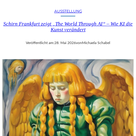
AUSSTELLUNG
Schirn Frankfurt zeigt „The World Through AI“ – Wie KI die
Kunst verändert
Veröffentlicht am:
28. Mai 2026
von
Michaela Schabel