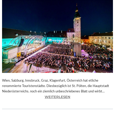
Wien, Salzburg, Innsbruck, Graz, Klagenfurt, Österreich hat etliche
renommierte Touristenstädte. Diesbezüglich ist St. Pölten, die Hauptstadt
Niederösterreichs. noch ein ziemlich unbeschriebenes Blatt und wirbt…
:
WEITERLESEN
Ö
S
T