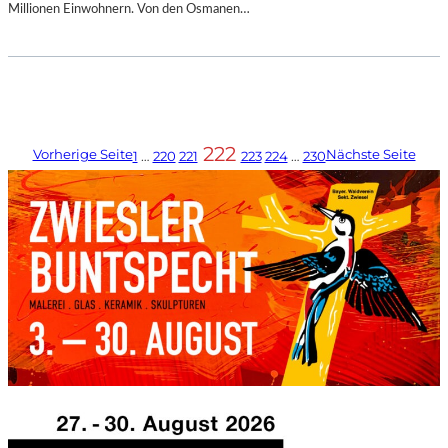
Millionen Einwohnern. Von den Osmanen…
222
Vorherige Seite
Nächste Seite
1
…
220
221
223
224
…
230