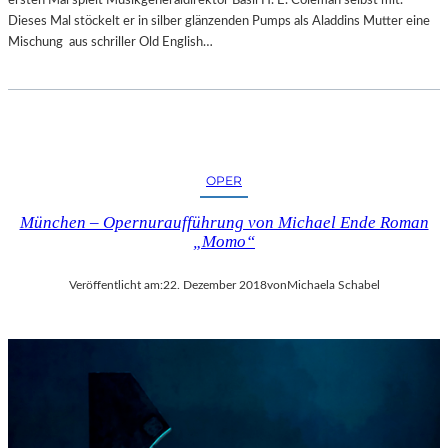
R
Dieses Mal stöckelt er in silber glänzenden Pumps als Aladdins Mutter eine
T
Mischung aus schriller Old English…
Z
U
R
E
R
Ö
F
OPER
F
N
München – Opernuraufführung von Michael Ende Roman
„Momo“
U
N
G
Veröffentlicht am:
22. Dezember 2018
von
Michaela Schabel
D
E
R
S
A
L
Z