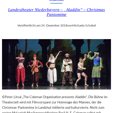
I
Landestheater Niederbayern – „Aladdin“ – Christmas
N
Pantomime
A
“
–
Veröffentlicht am:
24. Dezember 2018
von
Michaela Schabel
S
P
A
N
N
E
N
D
I
N
S
Z
E
©Peter Litvai „The Coleman Organisation presents Aladdin“. Die Bühne im
N
Theaterzelt wird mit Filmvorspann zur Hommage des Mannes, der die
I
Christmas-Pantomime in Landshut initiierte und kulturvierte. Nicht zum
E
ersten Mal spielt Musikgeneraldirektor Basil H. E. Coleman selbst mit.