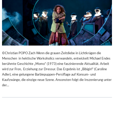
B
U
R
G
E
R
O
S
T
E
©Christian POPO Zach Wenn die grauen Zeitdiebe in Lichtkrägen die
R
Menschen in hektische Workoholics verwandeln, entwickelt Michael Endes
F
berühmte Geschichte „Momo“ (1973) eine faszinierende Aktualität. Arbeit
E
wird zur Fron, Erziehung zur Dressur. Das Ergebnis ist „Bibigirl“ (Caroline
S
Adler), eine gelungene Barbiepuppen-Persiflage auf Konsum- und
T
Kaufzwänge, die einzige neue Szene. Ansonsten folgt die Inszenierung unter
S
der…
P
I
E
L
E