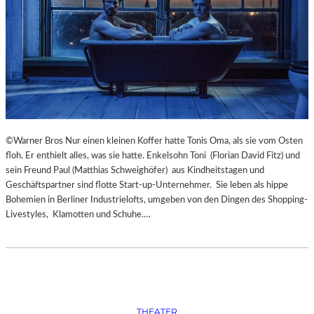
S
O
R
G
S
K
I
S
„
C
©Warner Bros Nur einen kleinen Koffer hatte Tonis Oma, als sie vom Osten
H
floh. Er enthielt alles, was sie hatte. Enkelsohn Toni (Florian David Fitz) und
O
sein Freund Paul (Matthias Schweighöfer) aus Kindheitstagen und
W
Geschäftspartner sind flotte Start-up-Unternehmer. Sie leben als hippe
A
Bohemien in Berliner Industrielofts, umgeben von den Dingen des Shopping-
N
Livestyles, Klamotten und Schuhe.…
S
C
H
T
S
C
H
THEATER