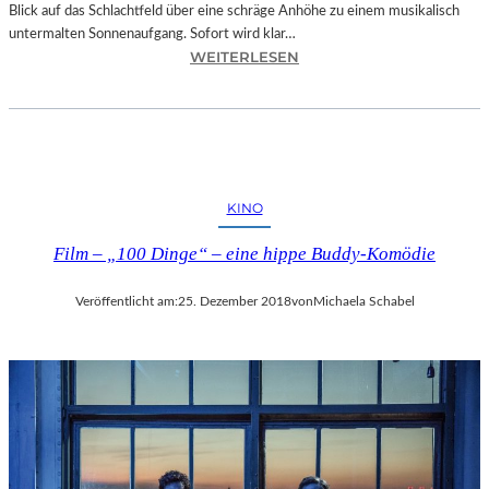
Blick auf das Schlachtfeld über eine schräge Anhöhe zu einem musikalisch
untermalten Sonnenaufgang. Sofort wird klar…
:
WEITERLESEN
S
A
L
Z
B
U
KINO
R
G
Film – „100 Dinge“ – eine hippe Buddy-Komödie
–
M
Veröffentlicht am:
25. Dezember 2018
von
Michaela Schabel
O
D
E
S
T
M
U
S