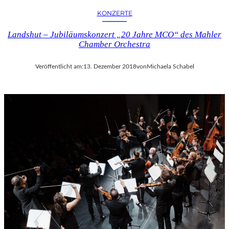
KONZERTE
Landshut – Jubiläumskonzert „20 Jahre MCO“ des Mahler
Chamber Orchestra
Veröffentlicht am:
13. Dezember 2018
von
Michaela Schabel