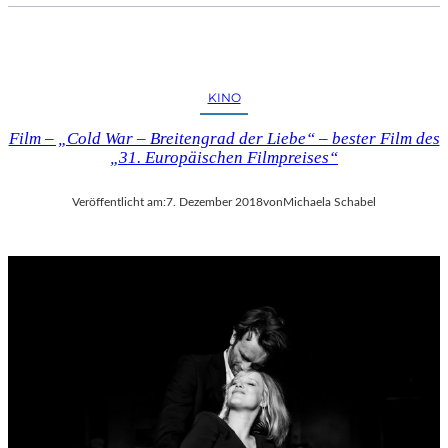
KINO
Film – „Cold War – Breitengrad der Liebe“ – bester Film des
„31. Europäischen Filmpreises“
Veröffentlicht am:
7. Dezember 2018
von
Michaela Schabel