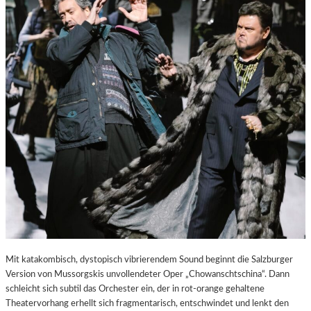
E
S
T
A
D
T
Z
U
M
E
N
T
D
E
C
K
E
N
Mit katakombisch, dystopisch vibrierendem Sound beginnt die Salzburger
Version von Mussorgskis unvollendeter Oper „Chowanschtschina“. Dann
schleicht sich subtil das Orchester ein, der in rot-orange gehaltene
Theatervorhang erhellt sich fragmentarisch, entschwindet und lenkt den