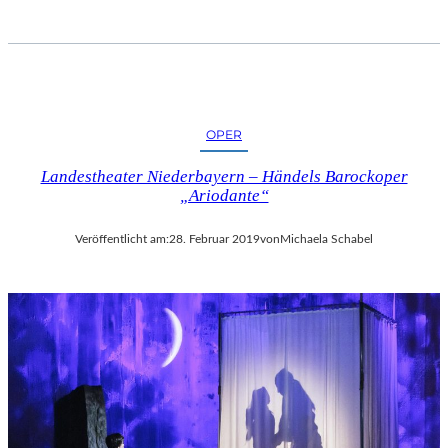
OPER
Landestheater Niederbayern – Händels Barockoper
„Ariodante“
Veröffentlicht am:
28. Februar 2019
von
Michaela Schabel