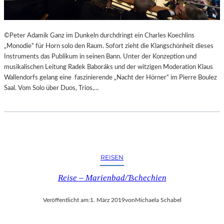
W
“
I
E
I
©Peter Adamik Ganz im Dunkeln durchdringt ein Charles Koechlins
M
„Monodie“ für Horn solo den Raum. Sofort zieht die Klangschönheit dieses
P
Instruments das Publikum in seinen Bann. Unter der Konzeption und
A
musikalischen Leitung Radek Baboráks und der witzigen Moderation Klaus
R
Wallendorfs gelang eine faszinierende „Nacht der Hörner“ im Pierre Boulez
A
Saal. Vom Solo über Duos, Trios,…
D
I
E
S
“
REISEN
Reise – Marienbad/Tschechien
Veröffentlicht am:
1. März 2019
von
Michaela Schabel