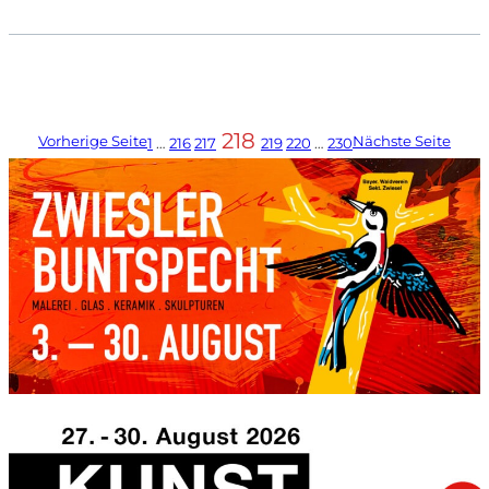
218
Vorherige Seite
Nächste Seite
1
…
216
217
219
220
…
230