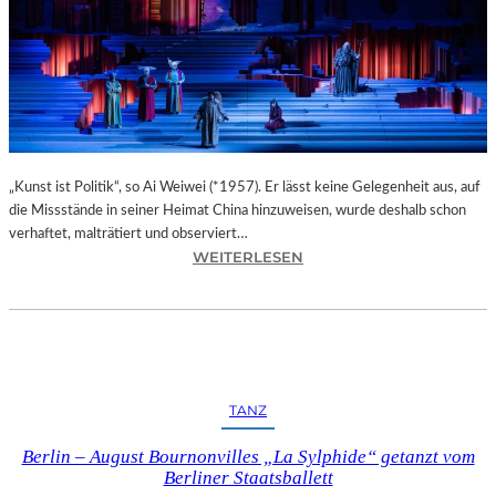
O
T
E
L
M
I
G
N
O
„Kunst ist Politik“, so Ai Weiwei (*1957). Er lässt keine Gelegenheit aus, auf
N
die Missstände in seiner Heimat China hinzuweisen, wurde deshalb schon
M
verhaftet, malträtiert und observiert…
:
WEITERLESEN
E
M
R
A
A
X
N
I
P
M
A
D
R
TANZ
E
K
R
&
Berlin – August Bournonvilles „La Sylphide“ getanzt vom
E
S
Berliner Staatsballett
V
P