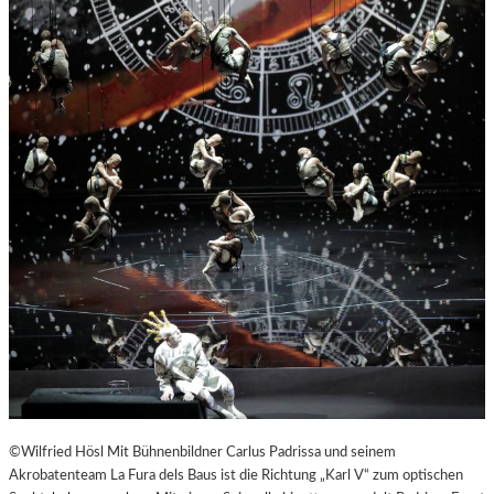
©Wilfried Hösl Mit Bühnenbildner Carlus Padrissa und seinem
Akrobatenteam La Fura dels Baus ist die Richtung „Karl V“ zum optischen