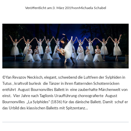
I
A
Veröffentlicht am:
3. März 2019
von
Michaela Schabel
A
N
–
K
E
O
R
S
Ö
D
F
O
F
K
N
U
E
M
T
E
D
©Yan Revazov Neckisch, elegant, schwebend die Luftfeen der Sylphiden in
N
I
Tutus , kraftvoll burlesk die Tänzer in ihren flatternden Schottenröcken
T
E
entführt August Bournonvilles Ballett in eine zauberhafte Märchenwelt von
A
S
einst. Vier Jahre nach Taglionis Uraufführung choreografierte August
T
A
Bournonvilles „La Sylphides“ (1836) für das dänische Ballett. Damit schuf er
I
I
das Urbild des klassischen Balletts mit Spitzentanz…
O
S
N
O
S
N
F
M