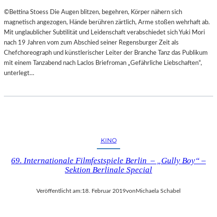
©Bettina Stoess Die Augen blitzen, begehren, Körper nähern sich
magnetisch angezogen, Hände berühren zärtlich, Arme stoßen wehrhaft ab.
Mit unglaublicher Subtilität und Leidenschaft verabschiedet sich Yuki Mori
nach 19 Jahren vom zum Abschied seiner Regensburger Zeit als
Chefchoreograph und künstlerischer Leiter der Branche Tanz das Publikum
mit einem Tanzabend nach Laclos Briefroman „Gefährliche Liebschaften“,
unterlegt…
KINO
69. Internationale Filmfestspiele Berlin – „Gully Boy“ –
Sektion Berlinale Special
Veröffentlicht am:
18. Februar 2019
von
Michaela Schabel