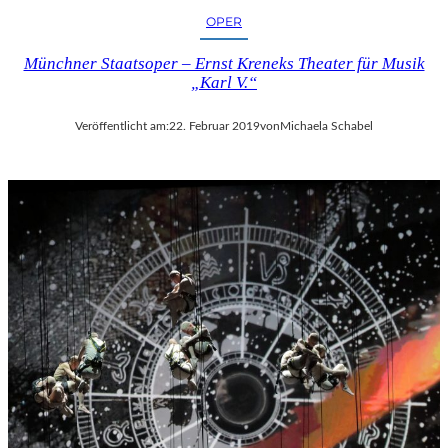
OPER
Münchner Staatsoper – Ernst Kreneks Theater für Musik
„Karl V.“
Veröffentlicht am:
22. Februar 2019
von
Michaela Schabel