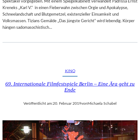
Spektakel vorgegeben. Mit einem Spiegelkabinett verwandelt Padrissa Ernst
Kreneks „Karl V.“ in einen Fieberwahn zwischen Orgie und Apokalypse,
Schneelandschaft und Blutgemetzel, existenzieller Einsamkeit und
Volksmassen. Tizians Gemälde „Das jüngste Gericht“ wird lebendig. Körper
hängen sadomasochistisch…
KINO
69. Internationale Filmfestspiele Berlin – Eine Ära geht zu
Ende
Veröffentlicht am:
20. Februar 2019
von
Michaela Schabel