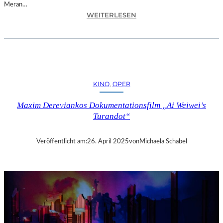
Meran…
:
WEITERLESEN
M
E
R
A
N
–
KINO
, 
OPER
D
A
Maxim Dereviankos Dokumentationsfilm „Ai Weiwei’s
S
Turandot“
5
-
S
Veröffentlicht am:
26. April 2025
von
Michaela Schabel
T
E
R
N
E
-
H