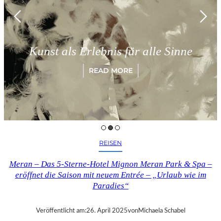
Münche
 als Erlebnis für alle Sinne
„Para
READ MORE
REISEN
Meran – Das 5-Sterne-Hotel Mignon Meran Park & Spa –
eröffnet die Saison mit neuem Entrée – „Urlaub wie im
Paradies“
Veröffentlicht am:
26. April 2025
von
Michaela Schabel