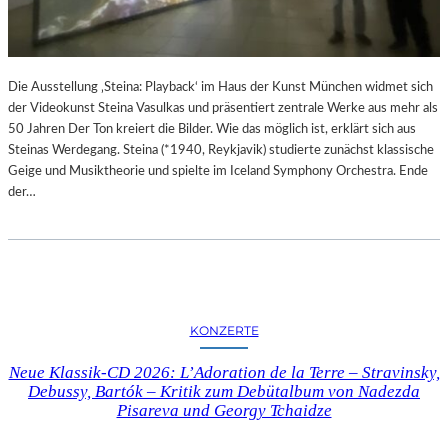
N
M
D
U
Ä
S
R
“
E
Die Ausstellung ‚Steina: Playback‘ im Haus der Kunst München widmet sich
I
F
der Videokunst Steina Vasulkas und präsentiert zentrale Werke aus mehr als
M
O
50 Jahren Der Ton kreiert die Bilder. Wie das möglich ist, erklärt sich aus
M
T
Steinas Werdegang. Steina (*1940, Reykjavik) studierte zunächst klassische
U
O
Geige und Musiktheorie und spielte im Iceland Symphony Orchestra. Ende
S
G
der…
E
R
U
A
M
F
B
I
A
E
R
N
B
KONZERTE
I
E
N
R
Neue Klassik-CD 2026: L’Adoration de la Terre – Stravinsky,
D
I
Debussy, Bartók – Kritik zum Debütalbum von Nadezda
E
N
Pisareva und Georgy Tchaidze
R
I
G