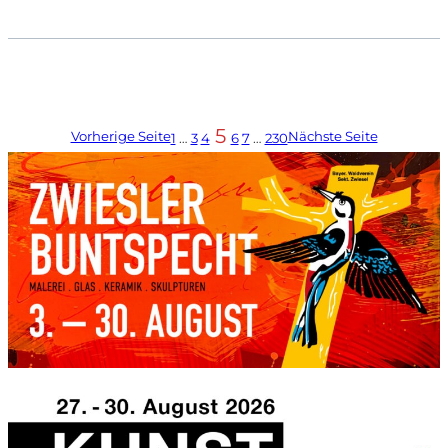
5
Vorherige Seite
Nächste Seite
1
…
3
4
6
7
…
230