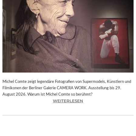
I
E
D
E
R
F
A
R
B
E
N
.
P
Michel Comte zeigt legendäre Fotografien von Supermodels, Künstlern und
A
Filmikonen der Berliner Galerie CAMERA WORK. Ausstellung bis 29.
U
August 2026. Warum ist Michel Comte so berühmt?
L
:
WEITERLESEN
S
„
I
M
G
I
N
C
A
H
C