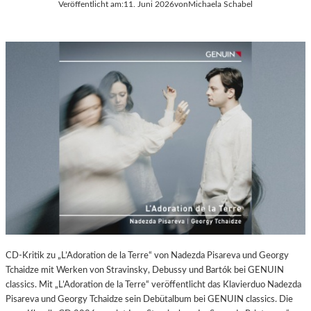
P
Veröffentlicht am:
11. Juni 2026
von
Michaela Schabel
A
O
L
T
E
S
R
D
I
A
E
M
C
A
–
M
A
E
U
R
S
A
S
W
T
O
E
R
L
K
L
(
U
CD-Kritik zu „L’Adoration de la Terre“ von Nadezda Pisareva und Georgy
2
N
Tchaidze mit Werken von Stravinsky, Debussy und Bartók bei GENUIN
0
G
classics. Mit „L’Adoration de la Terre“ veröffentlicht das Klavierduo Nadezda
2
S
Pisareva und Georgy Tchaidze sein Debütalbum bei GENUIN classics. Die
6
B