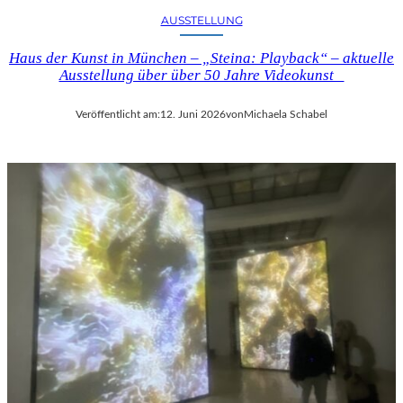
E
U
AUSSTELLUNG
L
N
C
D
Haus der Kunst in München – „Steina: Playback“ – aktuelle
O
D
Ausstellung über über 50 Jahre Videokunst
M
E
T
R
Veröffentlicht am:
12. Juni 2026
von
Michaela Schabel
E
N
“
E
I
O
N
I
B
M
E
P
R
R
L
E
I
S
N
S
–
I
L
O
E
N
G
I
E
S