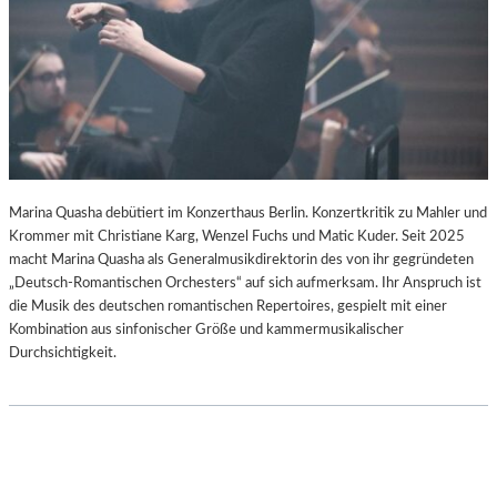
–
-
S
B
C
L
H
O
A
G
B
E
L
-
K
Marina Quasha debütiert im Konzerthaus Berlin. Konzertkritik zu Mahler und
U
Krommer mit Christiane Karg, Wenzel Fuchs und Matic Kuder. Seit 2025
L
macht Marina Quasha als Generalmusikdirektorin des von ihr gegründeten
T
„Deutsch-Romantischen Orchesters“ auf sich aufmerksam. Ihr Anspruch ist
U
die Musik des deutschen romantischen Repertoires, gespielt mit einer
R
Kombination aus sinfonischer Größe und kammermusikalischer
-
Durchsichtigkeit.
B
L
O
G