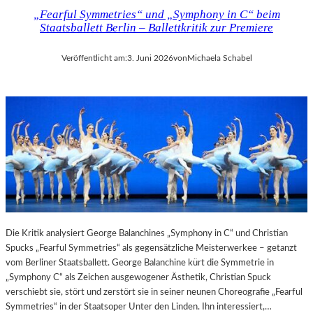
„Fearful Symmetries“ und „Symphony in C“ beim
Staatsballett Berlin – Ballettkritik zur Premiere
Veröffentlicht am:
3. Juni 2026
von
Michaela Schabel
Die Kritik analysiert George Balanchines „Symphony in C“ und Christian
Spucks „Fearful Symmetries“ als gegensätzliche Meisterwerkee – getanzt
vom Berliner Staatsballett. George Balanchine kürt die Symmetrie in
„Symphony C“ als Zeichen ausgewogener Ästhetik, Christian Spuck
verschiebt sie, stört und zerstört sie in seiner neunen Choreografie „Fearful
Symmetries“ in der Staatsoper Unter den Linden. Ihn interessiert,…