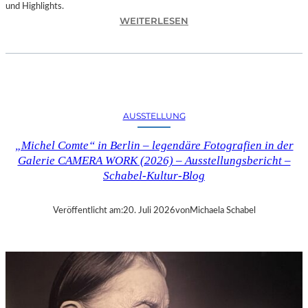
und Highlights.
:
WEITERLESEN
A
U
S
S
T
E
AUSSTELLUNG
L
L
„Michel Comte“ in Berlin – legendäre Fotografien in der
U
Galerie CAMERA WORK (2026) – Ausstellungsbericht –
N
Schabel-Kultur-Blog
G
„
S
Veröffentlicht am:
20. Juli 2026
von
Michaela Schabel
Y
M
P
H
O
N