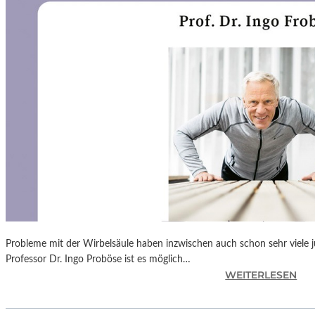
N
F
Ü
H
L
S
A
M
E
D
O
K
U
M
E
N
Probleme mit der Wirbelsäule haben inzwischen auch schon sehr viele 
T
Professor Dr. Ingo Proböse ist es möglich…
A
:
WEITERLESEN
T
I
I
N