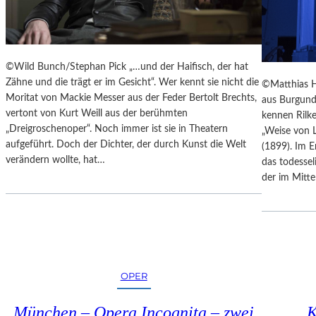
E
N
N
Z
A
E
K
S
U
©Wild Bunch/Stephan Pick „…und der Haifisch, der hat
S
T
Zähne und die trägt er im Gesicht“. Wer kennt sie nicht die
©Matthias H
I
-
Moritat von Mackie Messer aus der Feder Bertolt Brechts,
aus Burgund
N
T
vertont von Kurt Weill aus der berühmten
kennen Rilk
N
R
„Dreigroschenoper“. Noch immer ist sie in Theatern
„Weise von L
E
A
aufgeführt. Doch der Dichter, der durch Kunst die Welt
(1899). Im E
N
I
verändern wollte, hat…
das todessel
I
N
der im Mitt
M
I
S
N
E
G
N
“
I
–
O
J
R
OPER
E
E
D
N
München – Opera Incognita – zwei
K
E