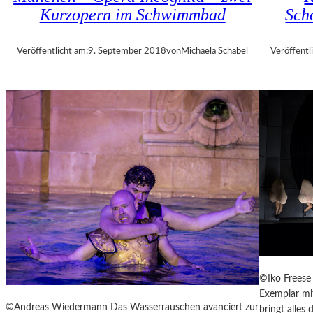
A
N
Kurzopern im Schwimmbad
Sch
L
T
T
A
E
Veröffentlicht am:
9. September 2018
von
Michaela Schabel
Veröffentl
G
R
1
0
M
I
N
U
T
E
N
W
I
R
B
E
©Iko Freese 
L
Exemplar mit
S
©Andreas Wiedermann Das Wasserrauschen avanciert zur
bringt alles