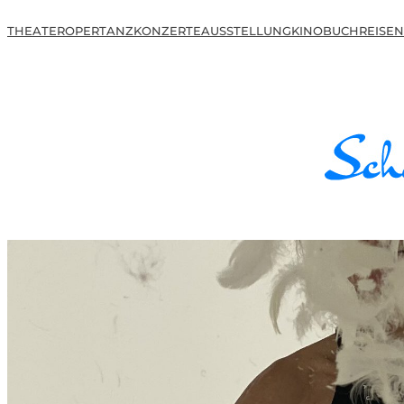
THEATER
OPER
TANZ
KONZERTE
AUSSTELLUNG
KINO
BUCH
REISEN