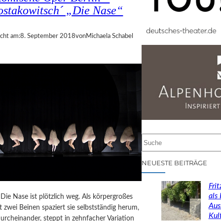
ostakowitsch´ „Die Nase“
icht am:
8. September 2018
von
Michaela Schabel
S
u
c
NEUESTE BEITRÄGE
h
e
Fri
n
als
Die Nase ist plötzlich weg. Als körpergroßes
Aus
 zwei Beinen spaziert sie selbstständig herum,
Kul
 durcheinander, steppt in zehnfacher Variation