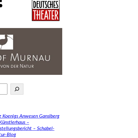
tz Koenigs Anwesen Ganslberg
 Künstlerhaus –
stellungsbericht – Schabel-
tur-Blog