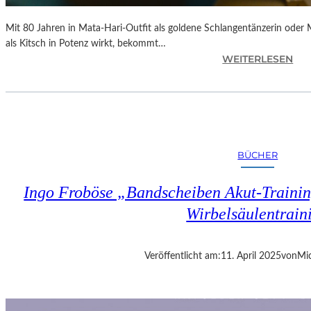
Mit 80 Jahren in Mata-Hari-Outfit als goldene Schlangentänzerin oder
als Kitsch in Potenz wirkt, bekommt…
:
WEITERLESEN
A
L
E
X
A
N
BÜCHER
D
R
Ingo Froböse „Bandscheiben Akut-Trainin
A
S
Wirbelsäulentrain
E
L
L
Veröffentlicht am:
11. April 2025
von
Mic
S
E
I