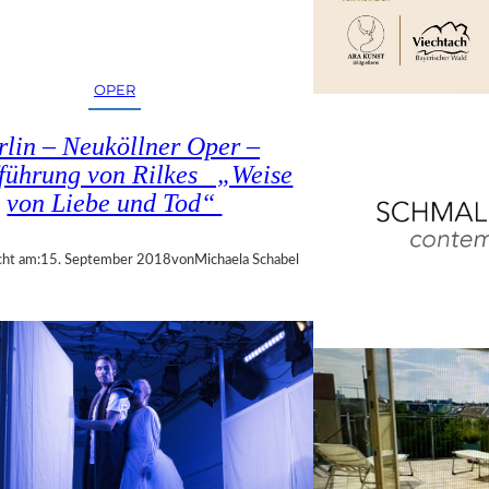
OPER
rlin – Neuköllner Oper –
führung von Rilkes „Weise
von Liebe und Tod“
cht am:
15. September 2018
von
Michaela Schabel