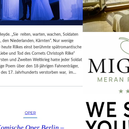
eyde. „Sie reiten, warten, wachen, Soldaten
, den Niederlanden, Kärnten“. Nur wenige
e heute Rilkes einst berühmte spätromantische
iebe und Tod des Cornets Christoph Rilke“
rsten und Zweiten Weltkrieg hatte jeder Soldat
ige Poem über den 18-jährigen Fahnenträger,
e des 17. Jahrhunderts verstorben war, im…
OPER
omische Oper Berlin –