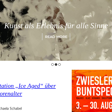
Kunst als Erlebnis für alle Sinne
READ MORE
tation „Ice Aged“ über
orenalter
haela Schabel