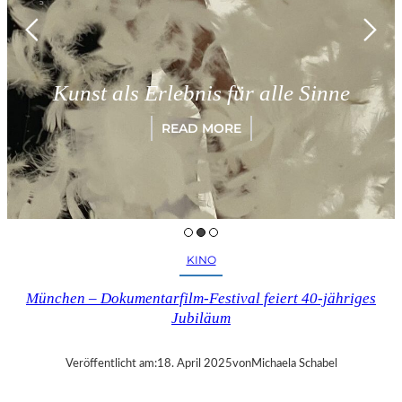
Kunst als Erlebnis für alle Sinne
READ MORE
KINO
München – Dokumentarfilm-Festival feiert 40-jähriges
Jubiläum
Veröffentlicht am:
18. April 2025
von
Michaela Schabel