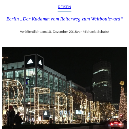
REISEN
Berlin „Der Kudamm vom Reiterweg zum Weltboulevard“
Veröffentlicht am:
10. Dezember 2018
von
Michaela Schabel