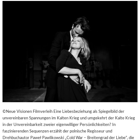
©Neue Visionen Filmverleih Eine Liebesbeziehung als Spiegelbild der
unvereinbaren Spannungen im Kalten Krieg und umgekehrt der Kalte Krieg
in der Unvereinbarkeit zweier eigenwilliger Persönlichkeiten? In
faszinierenden Sequenzen erzählt der polnische Regisseur und
Drehbuchautor Paweł Pawlikowski „Cold War – Breitengrad der Liebe“, die