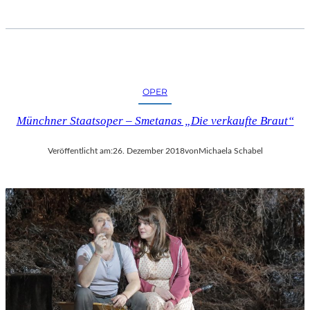
I
F
F
E
L
T
OPER
U
R
Münchner Staatsoper – Smetanas „Die verkaufte Braut“
M
“
Veröffentlicht am:
26. Dezember 2018
von
Michaela Schabel