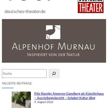
S
u
c
NEUESTE BEITRÄGE
h
e
Fritz Koenigs Anwesen Ganslberg als Künstlerhaus
n
– Ausstellungsbericht – Schabel-Kultur-Blog
9. August 2026