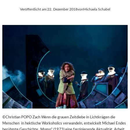
Veröffentlicht am:
22. Dezember 2018
von
Michaela Schabel
©Christian POPO Zach Wenn die grauen Zeitdiebe in Lichtkrägen die
Menschen in hektische Workoholics verwandeln, entwickelt Michael Endes
berühmte Geschichte „Momo“ (1973) eine faszinierende Aktualität. Arbeit