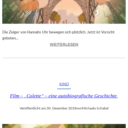
T
I
V
A
L
F
Die Zeiger von Hannahs Uhr bewegen sich plötzlich. Jetzt ist Vorsicht
E
geboten…
I
:
WEITERLESEN
E
S
R
.
T
J
4
.
0
K
-
I
KINO
J
N
Ä
G
Film – „Colette“ – eine autobiografische Geschichte
H
„
R
D
I
Veröffentlicht am:
30. Dezember 2018
von
Michaela Schabel
I
G
E
E
Z
S