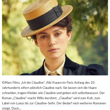
E
J
I
U
T
B
-
I
A
L
G
Ä
E
U
N
M
T
E
N
–
J
A
G
D
U
©Mars Films „Ich bin Claudine“. Alle Frauen im Paris Anfang des 20.
M
Jahrhunderts eifern plötzlich Claudine nach. Sie lassen sich die Haare
D
schneiden, tragen Kleider wie Claudine und geben sich selbstbewusst. Der
E
Roman „Claudine“ macht Willy berühmt. „Claudine“ wird zum Kult, zum
N
Label von Luxus bis zur Claudine-Seife. Der Bedarf nach weiteren Romanen
E
steigt. Doch…