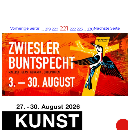
221
Vorherige Seite
Nächste Seite
1
…
219
220
222
223
…
230