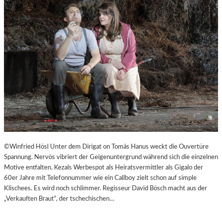
©Winfried Hösl Unter dem Dirigat on Tomás Hanus weckt die Ouvertüre
Spannung. Nervös vibriert der Geigenuntergrund während sich die einzelnen
Motive entfalten. Kezals Werbespot als Heiratsvermittler als Gigalo der
60er Jahre mit Telefonnummer wie ein Callboy zielt schon auf simple
Klischees. Es wird noch schlimmer. Regisseur David Bösch macht aus der
„Verkauften Braut“, der tschechischen…