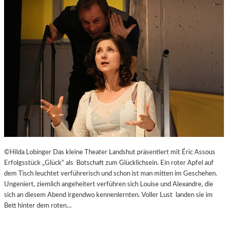
E
J
I
U
T
B
-
I
A
L
G
Ä
E
U
N
M
T
E
N
–
J
A
G
©Hilda Lobinger Das kleine Theater Landshut präsentiert mit Éric Assous
D
Erfolgsstück „Glück“ als Botschaft zum Glücklichsein. Ein roter Apfel auf
U
dem Tisch leuchtet verführerisch und schon ist man mitten im Geschehen.
M
Ungeniert, ziemlich angeheitert verführen sich Louise und Alexandre, die
D
sich an diesem Abend irgendwo kennenlernten. Voller Lust landen sie im
E
Bett hinter dem roten…
N
E