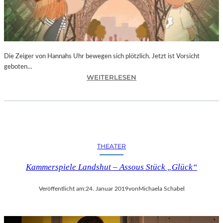
T
I
V
A
L
F
Die Zeiger von Hannahs Uhr bewegen sich plötzlich. Jetzt ist Vorsicht
E
geboten…
I
:
WEITERLESEN
E
S
R
.
T
J
4
.
0
K
-
I
THEATER
J
N
Ä
G
Kammerspiele Landshut – Assous Stück „Glück“
H
„
R
D
I
Veröffentlicht am:
24. Januar 2019
von
Michaela Schabel
I
G
E
E
Z
S