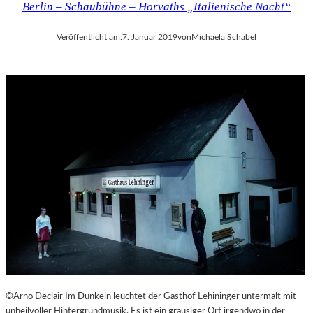
Berlin – Schaubühne – Horvaths „Italienische Nacht“
Veröffentlicht am:
7. Januar 2019
von
Michaela Schabel
©Arno Declair Im Dunkeln leuchtet der Gasthof Lehininger untermalt mit
unheilvoller Hintergrundmusik. Es ist ein grausiger Ort irgendwo in der