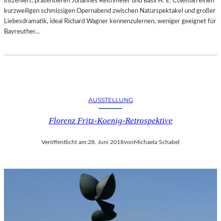
inszeniert, präsentieren Johannes Reithmeier und Basil H. E. Coleman einen
kurzweiligen schmissigen Opernabend zwischen Naturspektakel und großer
Liebesdramatik, ideal Richard Wagner kennenzulernen, weniger geeignet für
Bayreuther…
AUSSTELLUNG
Florenz Fritz-Koenig-Retrospektive
Veröffentlicht am:
28. Juni 2018
von
Michaela Schabel