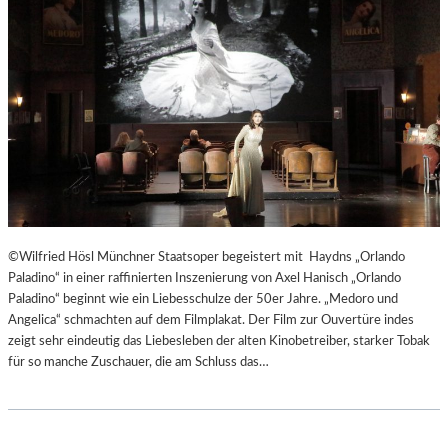
T
E
R
T
R
E
F
F
E
N
“
D
©Wilfried Hösl Münchner Staatsoper begeistert mit Haydns „Orlando
E
Paladino“ in einer raffinierten Inszenierung von Axel Hanisch „Orlando
R
Paladino“ beginnt wie ein Liebesschulze der 50er Jahre. „Medoro und
B
Angelica“ schmachten auf dem Filmplakat. Der Film zur Ouvertüre indes
E
zeigt sehr eindeutig das Liebesleben der alten Kinobetreiber, starker Tobak
R
für so manche Zuschauer, die am Schluss das…
L
I
N
E