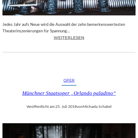
N
I
C
H
Jedes Jahr aufs Neue wird die Auswahl der zehn bemerkenswertesten
T
Theaterinszenierungen für Spannung…
W
:
WEITERLESEN
E
B
R
E
D
R
E
L
N
I
“
N
OPER
–
„
Münchner Staatsoper „Orlando paladino“
6
2
Veröffentlicht am:
25. Juli 2018
von
Michaela Schabel
.
T
H
E
A