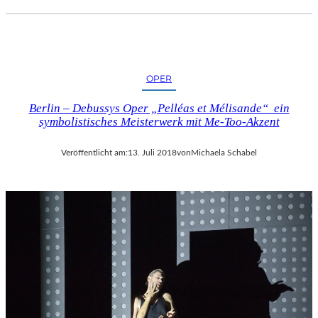
OPER
Berlin – Debussys Oper „Pelléas et Mélisande“ ein
symbolistisches Meisterwerk mit Me-Too-Akzent
Veröffentlicht am:
13. Juli 2018
von
Michaela Schabel