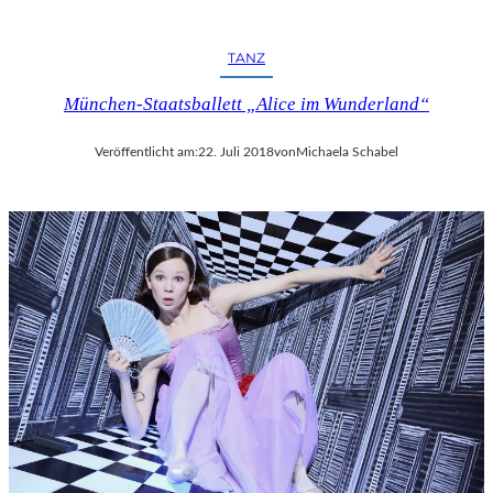
R
F
E
TANZ
S
T
München-Staatsballett „Alice im Wunderland“
S
P
Veröffentlicht am:
22. Juli 2018
von
Michaela Schabel
I
E
L
E