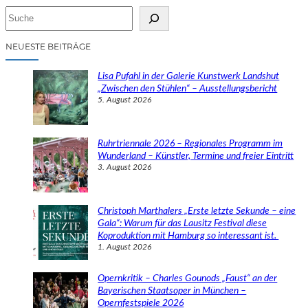
S
u
c
NEUESTE BEITRÄGE
h
e
Lisa Pufahl in der Galerie Kunstwerk Landshut
n
„Zwischen den Stühlen“ – Ausstellungsbericht
5. August 2026
Ruhrtriennale 2026 – Regionales Programm im
Wunderland – Künstler, Termine und freier Eintritt
3. August 2026
Christoph Marthalers „Erste letzte Sekunde – eine
Gala“: Warum für das Lausitz Festival diese
Koproduktion mit Hamburg so interessant ist.
1. August 2026
Opernkritik – Charles Gounods „Faust“ an der
Bayerischen Staatsoper in München –
Opernfestspiele 2026