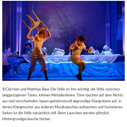
©Clärchen und Matthias Baus Die Stille ist ihm wichtig, die Stille zwischen
langgezogenen Tönen, kleinen Melodienlinien. Töne tauchen auf dem Nichts
aus und verschwinden, bauen geheimnisvoll abgründige Klangräume auf, in
denen Klangmuster aus anderen Musikepochen auftauchen und fusionieren.
Selten ist die Stille tatsächlich still. Beim Lauschen werden plötzlich
Hintergrundgeräusche hörbar.