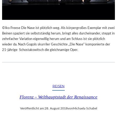
E
K
E
H
R
©Iko Freese Die Nase ist plötzlich weg. Als körpergroßes Exemplar mit zwei
T
Beinen spaziert sie selbstständig herum, bringt alles durcheinander, steppt in
zehnfacher Variation eigenwillig herum und am Schluss ist sie plötzlich
wieder da. Nach Gogols skurriler Geschichte „Die Nase“ komponierte der
21-jährige Schostakowitsch die gleichnamige Oper.
REISEN
Florenz – Welthauptstadt der Renaissance
Veröffentlicht am:
28. August 2018
von
Michaela Schabel