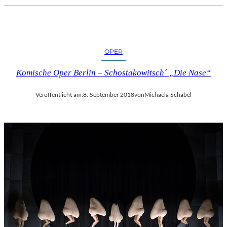
C
H
E
R
L
OPER
I
Komische Oper Berlin – Schostakowitsch´ „Die Nase“
E
B
E
Veröffentlicht am:
8. September 2018
von
Michaela Schabel
S
F
I
L
M
“
N
U
R
U
M
G