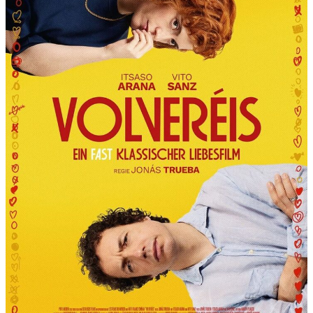
R
T
“
P
R
Ä
S
E
N
T
I
E
R
T
D
I
E
6
.
I
N
T