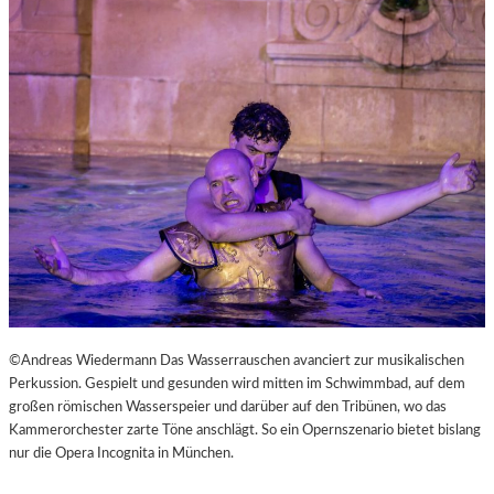
L
V
E
R
É
I
S
–
E
I
N
F
A
S
T
K
©Andreas Wiedermann Das Wasserrauschen avanciert zur musikalischen
L
Perkussion. Gespielt und gesunden wird mitten im Schwimmbad, auf dem
A
großen römischen Wasserspeier und darüber auf den Tribünen, wo das
S
Kammerorchester zarte Töne anschlägt. So ein Opernszenario bietet bislang
S
nur die Opera Incognita in München.
I
S