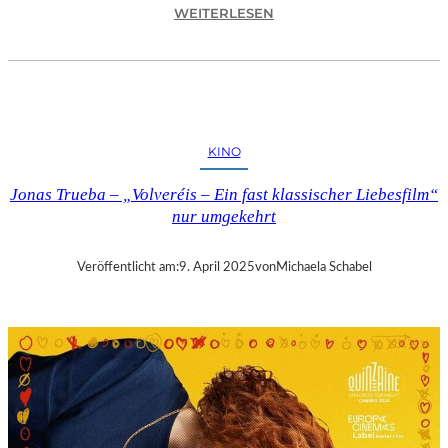
:
WEITERLESEN
A
S
C
H
A
F
KINO
F
E
Jonas Trueba – „Volveréis – Ein fast klassischer Liebesfilm“
N
nur umgekehrt
B
U
R
Veröffentlicht am:
9. April 2025
von
Michaela Schabel
G
–
„
M
A
I
N
A