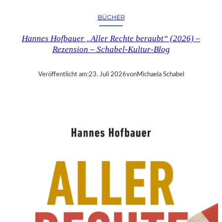
R
Y
BÜCHER
T
I
Hannes Hofbauer „Aller Rechte beraubt“ (2026) –
M
Rezension – Schabel-Kultur-Blog
E
“
–
Veröffentlicht am:
23. Juli 2026
von
Michaela Schabel
S
A
N
D
R
A
W
O
L
L
N
E
R
S