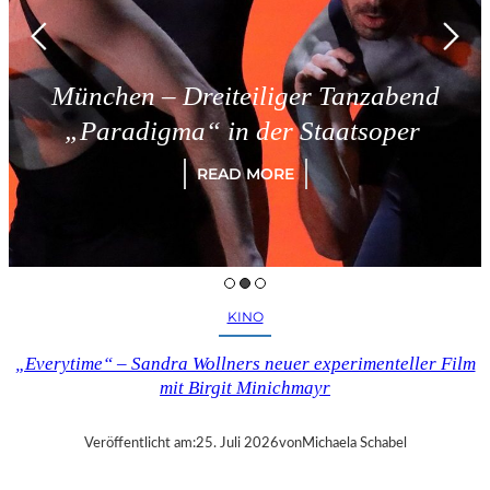
München – Dreiteiliger Tanzabend
„Paradigma“ in der Staatsoper
READ MORE
KINO
„Everytime“ – Sandra Wollners neuer experimenteller Film
mit Birgit Minichmayr
Veröffentlicht am:
25. Juli 2026
von
Michaela Schabel