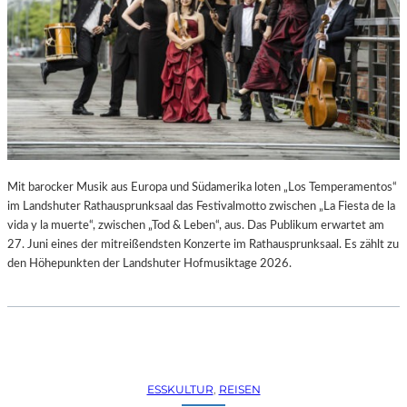
R
R
E
C
H
T
E
B
E
R
A
Mit barocker Musik aus Europa und Südamerika loten „Los Temperamentos“
U
im Landshuter Rathausprunksaal das Festivalmotto zwischen „La Fiesta de la
B
vida y la muerte“, zwischen „Tod & Leben“, aus. Das Publikum erwartet am
T
27. Juni eines der mitreißendsten Konzerte im Rathausprunksaal. Es zählt zu
“
den Höhepunkten der Landshuter Hofmusiktage 2026.
(
2
0
2
6
)
ESSKULTUR
, 
REISEN
–