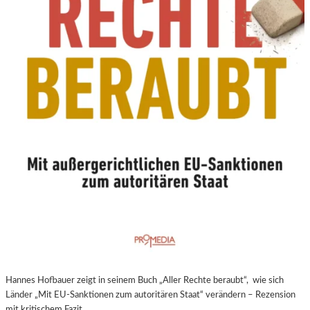
N
E
U
E
R
E
X
P
E
R
I
M
E
N
T
E
L
L
E
Hannes Hofbauer zeigt in seinem Buch „Aller Rechte beraubt“, wie sich
R
Länder „Mit EU-Sanktionen zum autoritären Staat“ verändern – Rezension
F
mit kritischem Fazit