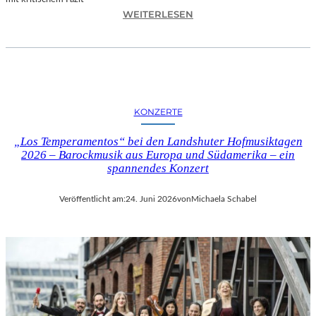
I
:
WEITERLESEN
L
H
M
A
M
N
I
N
T
E
B
S
I
KONZERTE
H
R
O
G
„Los Temperamentos“ bei den Landshuter Hofmusiktagen
F
I
2026 – Barockmusik aus Europa und Südamerika – ein
B
spannendes Konzert
T
A
M
U
I
Veröffentlicht am:
24. Juni 2026
von
Michaela Schabel
E
N
R
I
„
C
A
H
L
M
L
A
E
Y
R