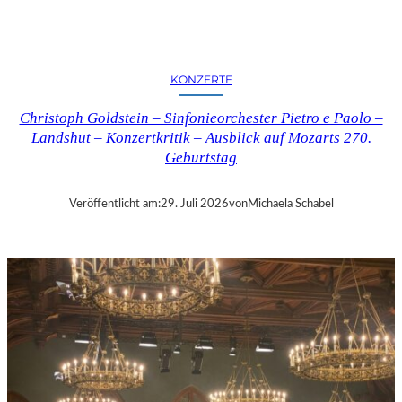
E
R
N
K
KONZERTE
R
I
Christoph Goldstein – Sinfonieorchester Pietro e Paolo –
T
Landshut – Konzertkritik – Ausblick auf Mozarts 270.
I
Geburtstag
K
–
C
Veröffentlicht am:
29. Juli 2026
von
Michaela Schabel
H
A
R
L
E
S
G
O
U
N