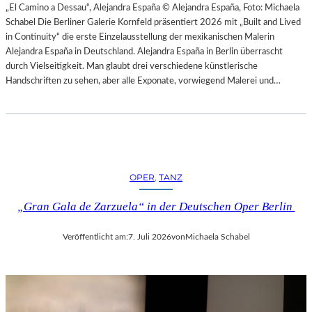
H
„El Camino a Dessau“, Alejandra España © Alejandra España, Foto: Michaela
E
E
Schabel Die Berliner Galerie Kornfeld präsentiert 2026 mit „Built and Lived
N
S
in Continuity“ die erste Einzelausstellung der mexikanischen Malerin
–
T
Alejandra España in Deutschland. Alejandra España in Berlin überrascht
O
E
durch Vielseitigkeit. Man glaubt drei verschiedene künstlerische
P
R
Handschriften zu sehen, aber alle Exponate, vorwiegend Malerei und…
E
P
R
I
N
E
F
T
E
R
S
O
T
OPER
, 
TANZ
E
S
P
P
„Gran Gala de Zarzuela“ in der Deutschen Oper Berlin
A
I
O
E
Veröffentlicht am:
7. Juli 2026
von
Michaela Schabel
L
L
O
E
–
2
L
0
A
2