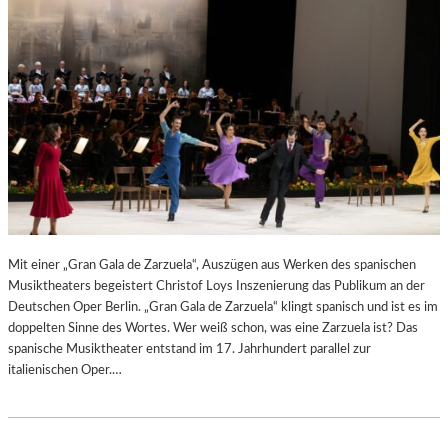
N
6
D
S
H
U
T
–
K
O
N
Z
E
R
Mit einer „Gran Gala de Zarzuela“, Auszügen aus Werken des spanischen
T
Musiktheaters begeistert Christof Loys Inszenierung das Publikum an der
K
Deutschen Oper Berlin. „Gran Gala de Zarzuela“ klingt spanisch und ist es im
R
doppelten Sinne des Wortes. Wer weiß schon, was eine Zarzuela ist? Das
I
spanische Musiktheater entstand im 17. Jahrhundert parallel zur
T
italienischen Oper.…
I
K
–
A