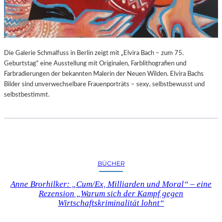
G
E
B
U
R
Die Galerie Schmalfuss in Berlin zeigt mit „Elvira Bach – zum 75.
T
Geburtstag“ eine Ausstellung mit Originalen, Farblithografien und
S
Farbradierungen der bekannten Malerin der Neuen Wilden. Elvira Bachs
T
Bilder sind unverwechselbare Frauenporträts – sexy, selbstbewusst und
A
selbstbestimmt.
G
BÜCHER
Anne Brorhilker: „Cum/Ex, Milliarden und Moral“ – eine
Rezension „Warum sich der Kampf gegen
Wirtschaftskriminalität lohnt“