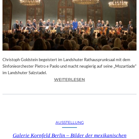
O
D
S
„
F
A
U
S
T
Christoph Goldstein begeistert im Landshuter Rathausprunksaal mit dem
“
Sinfonieorchester Pietro e Paolo und macht neugierig auf seine „Mozartiade“
A
im Landshuter Salzstadel.
N
:
WEITERLESEN
D
C
E
H
R
R
B
I
A
S
Y
T
E
AUSSTELLUNG
O
R
P
I
Galerie Kornfeld Berlin – Bilder der mexikanischen
H
S