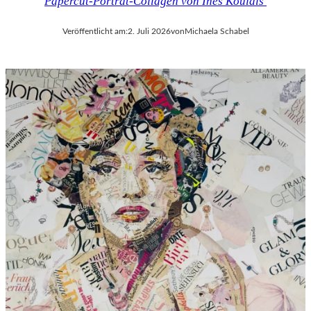
Papercut-Porträt-Collagen von Ines Kouidis
Veröffentlicht am:
2. Juli 2026
von
Michaela Schabel