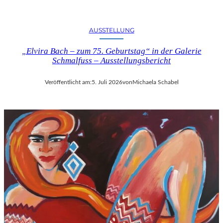
U
S
B
AUSSTELLUNG
L
I
„Elvira Bach – zum 75. Geburtstag“ in der Galerie
Schmalfuss – Ausstellungsbericht
C
K
A
Veröffentlicht am:
5. Juli 2026
von
Michaela Schabel
U
F
M
O
Z
A
R
T
S
2
7
0
.