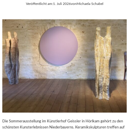
Veröffentlicht am:
1. Juli 2026
von
Michaela Schabel
Die Sommerausstellung im Künstlerhof Geissler in Hörlkam gehört zu den
schönsten Kunsterlebnissen Niederbayerns. Keramikskulpturen treffen auf