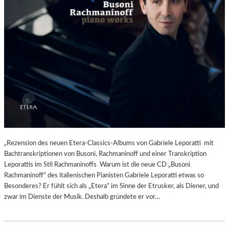
„Rezension des neuen Etera-Classics-Albums von Gabriele Leporatti mit
Bachtranskriptionen von Busoni, Rachmaninoff und einer Transkription
Leporattis im Stil Rachmaninoffs Warum ist die neue CD „Busoni
Rachmaninoff“ des italienischen Pianisten Gabriele Leporatti etwas so
Besonderes? Er fühlt sich als „Etera“ im Sinne der Etrusker, als Diener, und
zwar im Dienste der Musik. Deshalb gründete er vor…