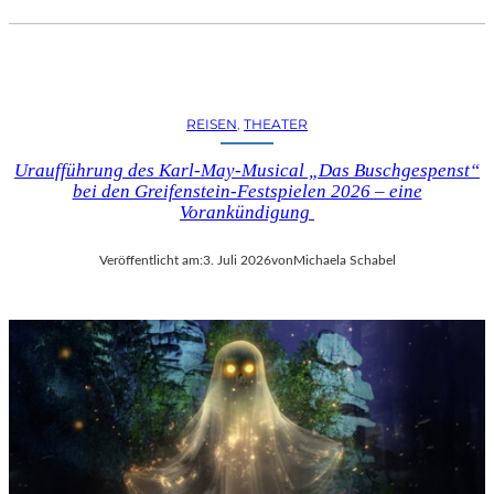
REISEN
, 
THEATER
Uraufführung des Karl-May-Musical „Das Buschgespenst“
bei den Greifenstein-Festspielen 2026 – eine
Vorankündigung
Veröffentlicht am:
3. Juli 2026
von
Michaela Schabel