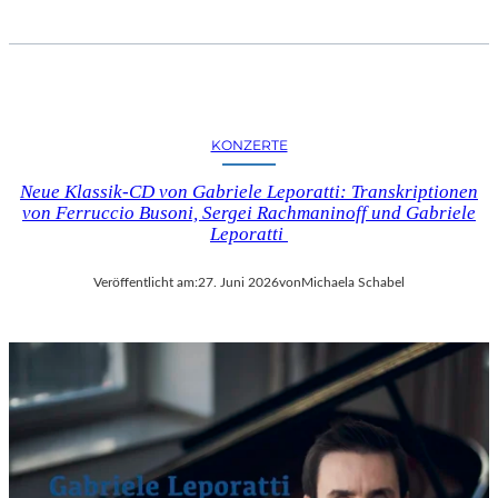
KONZERTE
Neue Klassik-CD von Gabriele Leporatti: Transkriptionen
von Ferruccio Busoni, Sergei Rachmaninoff und Gabriele
Leporatti
Veröffentlicht am:
27. Juni 2026
von
Michaela Schabel