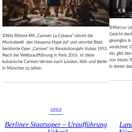
E
N
N
Z
A
E
K
S
U
©Marcus Lie
S
T
Gesicht deck
©Nitz Böhme Mit „Carmen La Cubana“ nimmt die
I
-
gesanglos i
Musicalwelt den Havanna-Hype auf und verortet Bizet
N
T
verdichtet. 
berühmte Oper „Carmen“ im Revolutionsjahr Kubas 1953.
N
R
ein, gibt de
Nach der Welturaufführung in Paris 2016 ist diese
E
A
von heute. 
kubanische Carmen-Version nach London, Köln und Berlin
N
I
in denen das
in München zu sehen.
I
N
M
I
S
N
E
G
N
“
I
–
O
OPER
J
R
E
E
D
Berliner Staatsoper – Uraufführung
Land
N
E