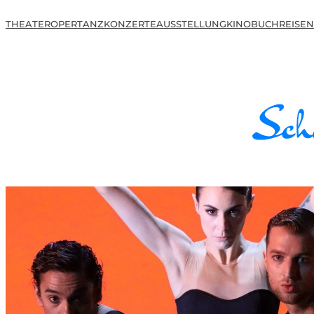
THEATER
OPER
TANZ
KONZERTE
AUSSTELLUNG
KINO
BUCH
REISEN