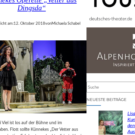
ekes Operette „Vetter aus
Dingsda“
icht am:
12. Oktober 2018
von
Michaela Schabel
S
u
c
NEUESTE BEITRÄGE
h
e
Lisa
n
Kun
i Viel ist los auf der Bühne und im
den
ben. Flott sollte Künnekes „Der Vetter aus
Aus