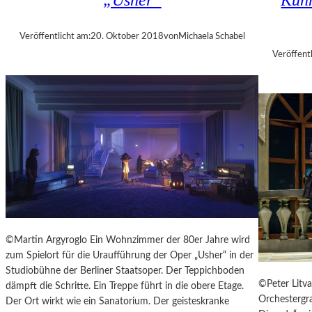
„Usher“
Künn
A
N
L
T
T
Veröffentlicht am:
20. Oktober 2018
von
Michaela Schabel
A
E
G
Veröffentl
R
1
0
M
I
N
U
T
E
N
W
I
R
©Martin Argyroglo Ein Wohnzimmer der 80er Jahre wird
B
zum Spielort für die Uraufführung der Oper „Usher“ in der
E
Studiobühne der Berliner Staatsoper. Der Teppichboden
L
©Peter Litva
dämpft die Schritte. Ein Treppe führt in die obere Etage.
S
Orchestergra
Der Ort wirkt wie ein Sanatorium. Der geisteskranke