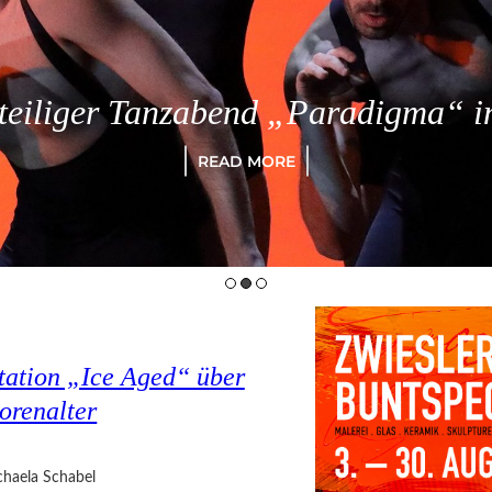
eiliger Tanzabend „Paradigma“ in
READ MORE
tation „Ice Aged“ über
orenalter
haela Schabel