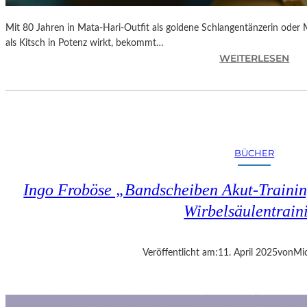
Mit 80 Jahren in Mata-Hari-Outfit als goldene Schlangentänzerin oder
als Kitsch in Potenz wirkt, bekommt…
:
WEITERLESEN
A
L
E
X
A
N
BÜCHER
D
R
Ingo Froböse „Bandscheiben Akut-Trainin
A
S
Wirbelsäulentrain
E
L
L
Veröffentlicht am:
11. April 2025
von
Mic
S
E
I