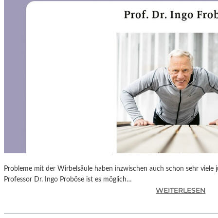
N
F
Ü
H
L
S
A
M
E
D
O
K
U
M
E
N
Probleme mit der Wirbelsäule haben inzwischen auch schon sehr viele 
T
Professor Dr. Ingo Proböse ist es möglich…
A
:
WEITERLESEN
T
I
I
N