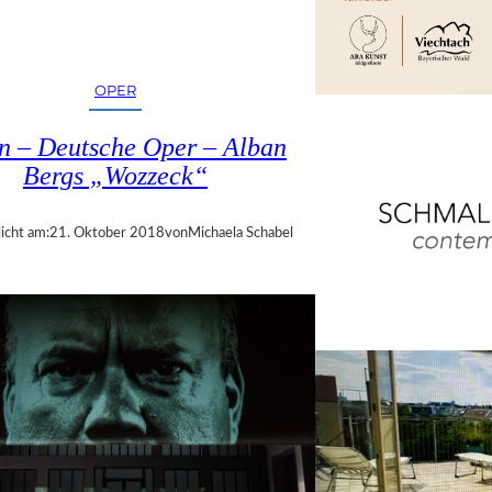
OPER
in – Deutsche Oper – Alban
Bergs „Wozzeck“
icht am:
21. Oktober 2018
von
Michaela Schabel