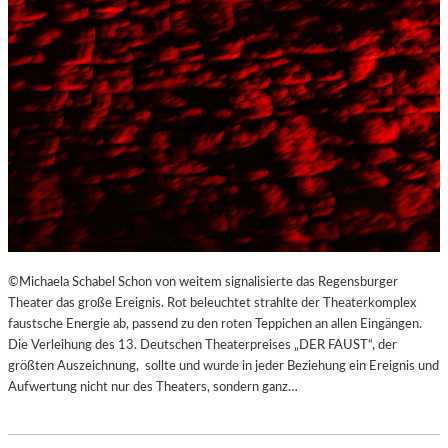
©Michaela Schabel Schon von weitem signalisierte das Regensburger
Theater das große Ereignis. Rot beleuchtet strahlte der Theaterkomplex
faustsche Energie ab, passend zu den roten Teppichen an allen Eingängen.
Die Verleihung des 13. Deutschen Theaterpreises „DER FAUST“, der
größten Auszeichnung, sollte und wurde in jeder Beziehung ein Ereignis und
Aufwertung nicht nur des Theaters, sondern ganz…