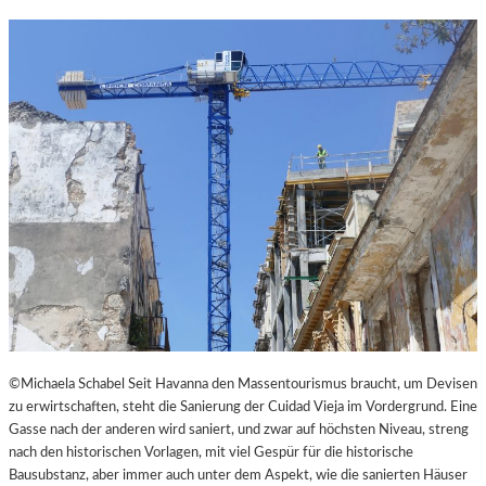
N
K
L
E
I
N
E
S
T
H
E
A
T
E
R
©Michaela Schabel Seit Havanna den Massentourismus braucht, um Devisen
zu erwirtschaften, steht die Sanierung der Cuidad Vieja im Vordergrund. Eine
Gasse nach der anderen wird saniert, und zwar auf höchsten Niveau, streng
nach den historischen Vorlagen, mit viel Gespür für die historische
Bausubstanz, aber immer auch unter dem Aspekt, wie die sanierten Häuser