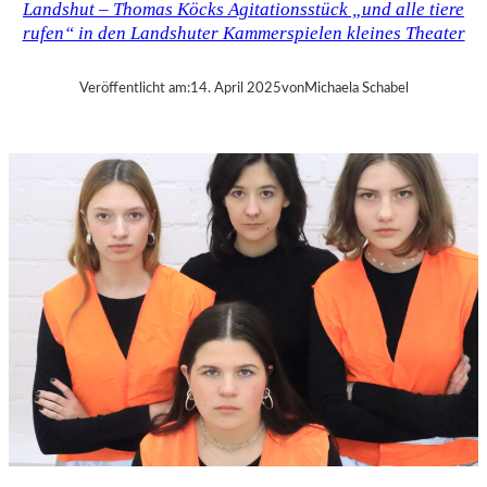
Landshut – Thomas Köcks Agitationsstück „und alle tiere
–
rufen“ in den Landshuter Kammerspielen kleines Theater
M
O
D
Veröffentlicht am:
14. April 2025
von
Michaela Schabel
E
S
T
M
U
S
S
O
R
G
S
K
I
S
„
C
H