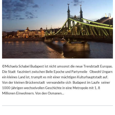
E
C
N
K
D
S
I
A
N
G
S
I
Z
T
E
A
N
T
I
I
E
O
R
N
T
S
©Michaela Schabel Budapest ist nicht umsonst die neue Trendstadt Europas.
Z
S
Die Stadt fasziniert zwischen Belle Epoche und Partymeile Obwohl Ungarn
U
T
ein kleines Land ist, trumpft es mit einer mächtigen Kulturhauptstadt auf.
R
Ü
Von der kleinen Brückenstadt verwandelte sich Budapest im Laufe seiner
E
C
1000-jährigen wechselvollen Geschichte in eine Metropole mit 1, 8
R
K
Millionen Einwohnern. Von den Osmanen…
Ö
„
F
U
F
N
N
D