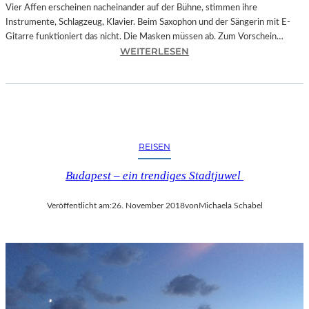
O
Vier Affen erscheinen nacheinander auf der Bühne, stimmen ihre
W
Instrumente, Schlagzeug, Klavier. Beim Saxophon und der Sängerin mit E-
A
Gitarre funktioniert das nicht. Die Masken müssen ab. Zum Vorschein…
N
:
WEITERLESEN
S
L
C
A
H
N
T
D
S
S
C
H
REISEN
H
U
I
T
Budapest – ein trendiges Stadtjuwel
N
–
A
T
Veröffentlicht am:
26. November 2018
von
Michaela Schabel
“
H
–
O
S
M
P
A
A
S
N
K
N
Ö