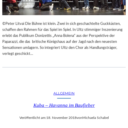
F
A
E
N
S
D
T
S
©Peter Litvai Die Bühne ist klein. Zwei in sich geschachtelte Guckkästen,
S
H
schaffen den Rahmen für das Spiel im Spiel. In Ultz stimmiger Inszenierung
P
U
erlebt das Publikum Donizettis „Anna Bolena“ aus der Perspektive der
I
T
Paparazzi, die das britische Königshaus auf der Jagd nach den neuesten
E
E
Sensationen umlagern. So integriert Ultz den Chor als Handlungsträger,
L
R
verlegt geschickt…
E
K
A
M
M
E
R
S
ALLGEMEIN
P
Kuba – Havanna im Baufieber
I
E
L
Veröffentlicht am:
18. November 2018
von
Michaela Schabel
E