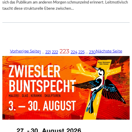
sich das Publikum am anderen Morgen schmunzelnd erinnert. Leitmotivisch
taucht diese strukturelle Ebene zwischen…
223
Vorherige Seite
Nächste Seite
1
…
221
222
224
225
…
230