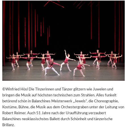
©Winfried Hösl Die Tlnzerinnen und Tänzer glitzern wie Juwelen und
bringen die Musik auf höchsten technischen zum Strahlen. Alles funkelt
betörend schön in Balanchines Meisterwerk „Jewels“, die Choreographie,
Kostüme, Bühne, die Musik aus dem Orchestergraben unter der Leitung von
Robert Reimer. Auch 51 Jahre nach der Uraufführung.verzaubert
Balanchines neoklassischstes Ballett durch Schönheit und tänzerische
Brillanz.