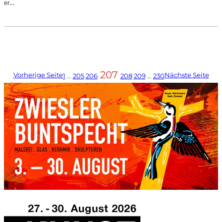
er…
207
Vorherige Seite
Nächste Seite
1
…
205
206
208
209
…
230