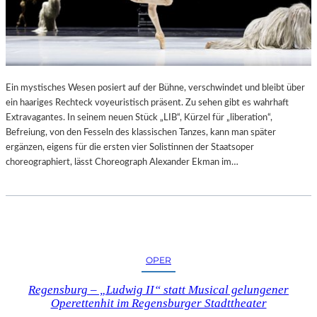
I
N
M
N
K
I
U
/
N
R
S
E
Ein mystisches Wesen posiert auf der Bühne, verschwindet und bleibt über
T
Q
ein haariges Rechteck voyeuristisch präsent. Zu sehen gibt es wahrhaft
W
U
Extravagantes. In seinem neuen Stück „LIB“, Kürzel für „liberation“,
E
I
Befreiung, von den Fesseln des klassischen Tanzes, kann man später
R
E
ergänzen, eigens für die ersten vier Solistinnen der Staatsoper
K
M
choreographiert, lässt Choreograph Alexander Ekman im…
L
“
A
A
N
L
D
S
S
L
H
E
U
OPER
H
T
R
Regensburg – „Ludwig II“ statt Musical gelungener
B
Operettenhit im Regensburger Stadttheater
E