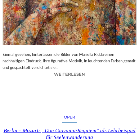
Einmal gesehen, hinterlassen die Bilder von Mariella Ridda einen
nachhaltigen Eindruck. Ihre figurative Motivik, in leuchtenden Farben gemalt
und gespachtelt verdichtet sie…
:
WEITERLESEN
A
U
S
S
T
E
OPER
L
L
Berlin – Mozarts „Don Giovanni/Requiem“ als Lehrbeispiel
U
für Seelenwanderung
N