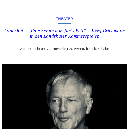
THEATER
Landshut – „Rote Schuh nur für´s Bett“ – Josef Brustmann
in den Landshuter Kammerspielen
Veröffentlicht am:
23. November 2019
von
Michaela Schabel