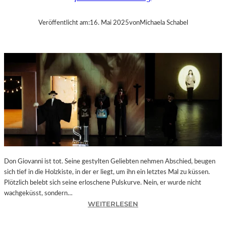
G
„
Veröffentlicht am:
16. Mai 2025
von
Michaela Schabel
D
E
L
I
C
A
T
E
Z
Z
A
F
O
Don Giovanni ist tot. Seine gestylten Geliebten nehmen Abschied, beugen
R
sich tief in die Holzkiste, in der er liegt, um ihn ein letztes Mal zu küssen.
Z
Plötzlich belebt sich seine erloschene Pulskurve. Nein, er wurde nicht
A
wachgeküsst, sondern…
“
:
WEITERLESEN
–
B
B
E