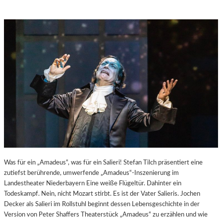
Was für ein „Amadeus“, was für ein Salieri! Stefan Tilch präsentiert eine
zutiefst berührende, umwerfende „Amadeus“-Inszenierung im
Landestheater Niederbayern Eine weiße Flügeltür. Dahinter ein
Todeskampf. Nein, nicht Mozart stirbt. Es ist der Vater Salieris. Jochen
Decker als Salieri im Rollstuhl beginnt dessen Lebensgeschichte in der
Version von Peter Shaffers Theaterstück „Amadeus“ zu erzählen und wie