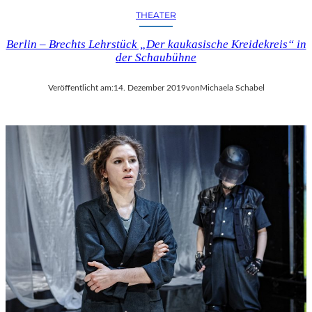
THEATER
Berlin – Brechts Lehrstück „Der kaukasische Kreidekreis“ in
der Schaubühne
Veröffentlicht am:
14. Dezember 2019
von
Michaela Schabel