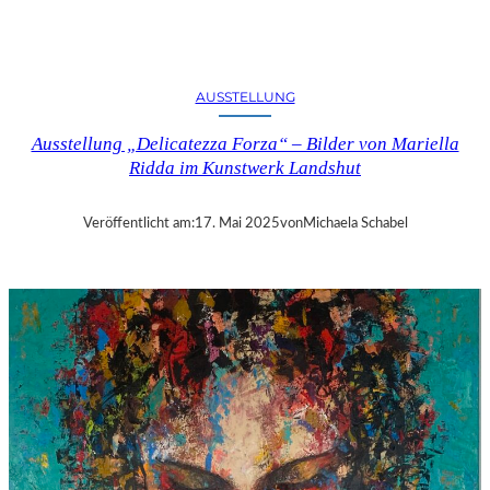
N
D
S
H
AUSSTELLUNG
U
T
Ausstellung „Delicatezza Forza“ – Bilder von Mariella
–
Ridda im Kunstwerk Landshut
T
E
N
Veröffentlicht am:
17. Mai 2025
von
Michaela Schabel
N
E
S
S
E
E
W
I
L
L
I