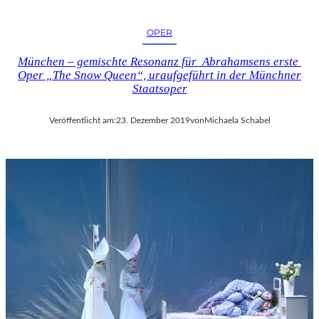
OPER
München – gemischte Resonanz für Abrahamsens erste
Oper „The Snow Queen“, uraufgeführt in der Münchner
Staatsoper
Veröffentlicht am:
23. Dezember 2019
von
Michaela Schabel