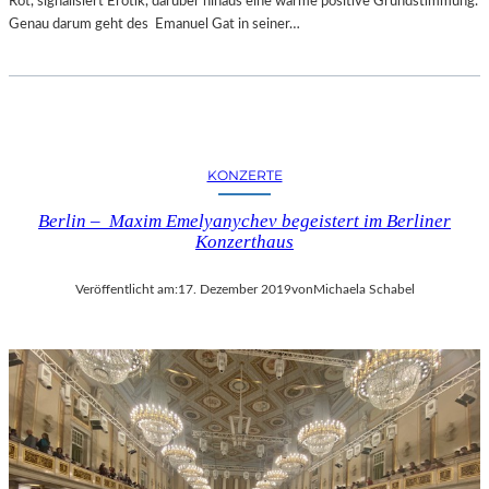
Rot, signalisiert Erotik, darüber hinaus eine warme positive Grundstimmung.
Genau darum geht des Emanuel Gat in seiner…
KONZERTE
Berlin – Maxim Emelyanychev begeistert im Berliner
Konzerthaus
Veröffentlicht am:
17. Dezember 2019
von
Michaela Schabel