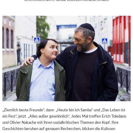
A
R
I
E
L
L
A
R
I
D
D
A
I
M
K
U
N
S
„Ziemlich beste Freunde“, dann „Heute bin ich Samba“ und „Das Leben ist
T
ein Fest“, jetzt „Alles außer gewöhnlich“. Jedes Mal treffen Erich Toledano
W
und Olivier Nakache mit ihren sozialkritischen Themen den Kopf. Ihre
E
Geschichten beruhen auf genauen Recherchen, blicken die Kulissen
R