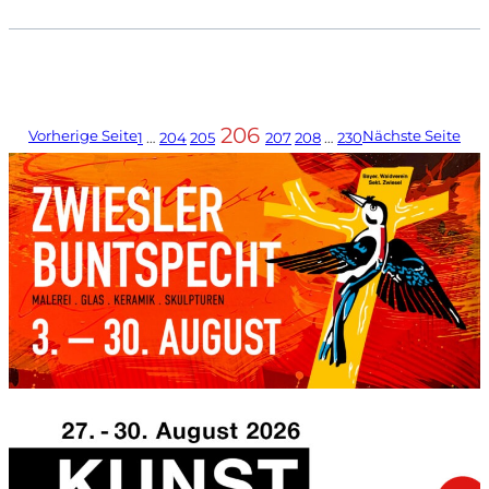
206
Vorherige Seite
Nächste Seite
1
…
204
205
207
208
…
230