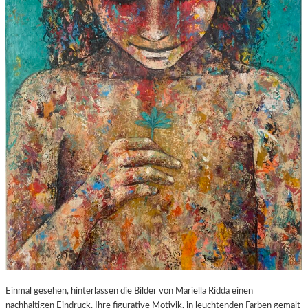
A
M
S
‘
„
D
I
E
K
A
T
Z
E
A
U
F
D
E
M
H
Einmal gesehen, hinterlassen die Bilder von Mariella Ridda einen
E
nachhaltigen Eindruck. Ihre figurative Motivik, in leuchtenden Farben gemalt
I