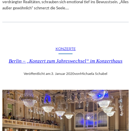
verdrängter Realitäten, schrauben sich emotional tief ins Bewusstsein. „Alles
K
außer gewöhnlich“ schmerzt die Seele.…
L
A
N
D
S
H
U
KONZERTE
T
Berlin – „Konzert zum Jahreswechsel“ im Konzerthaus
Veröffentlicht am:
3. Januar 2020
von
Michaela Schabel