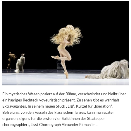
Ein mystisches Wesen posiert auf der Bühne, verschwindet und bleibt über
ein haariges Rechteck voyeuristisch präsent. Zu sehen gibt es wahrhaft
Extravagantes. In seinem neuen Stück „LIB“, Kürzel für „liberation“,
Befreiung, von den Fesseln des klassischen Tanzes, kann man später
ergänzen, eigens für die ersten vier Solistinnen der Staatsoper
choreographiert, lässt Choreograph Alexander Ekman im…