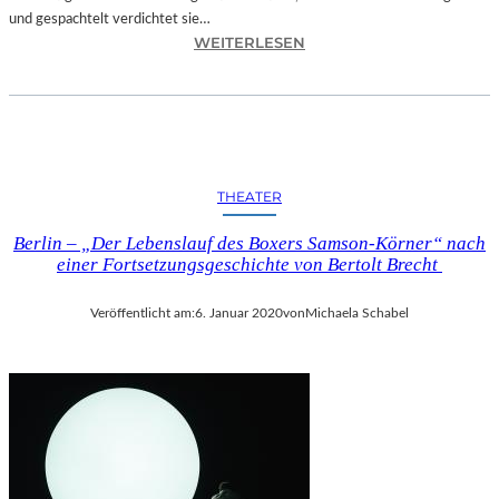
und gespachtelt verdichtet sie…
SS
:
WEITERLESEN
E
A
N
U
B
S
L
S
E
T
C
E
H
THEATER
L
D
L
A
Berlin – „Der Lebenslauf des Boxers Samson-Körner“ nach
U
C
einer Fortsetzungsgeschichte von Bertolt Brecht
N
H
G
“
Veröffentlicht am:
6. Januar 2020
von
Michaela Schabel
„
A
D
U
E
F
L
D
I
E
C
R
A
B
T
Ü