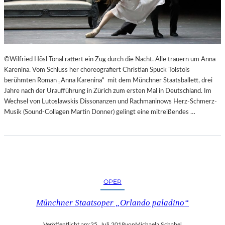
“
N
N
T
U
E
R
E
U
S
M
N
©Wilfried Hösl Tonal rattert ein Zug durch die Nacht. Alle trauern um Anna
G
I
Karenina. Vom Schluss her choreografiert Christian Spuck Tolstois
E
C
berühmten Roman „Anna Karenina“ mit dem Münchner Staatsballett, drei
K
H
Jahre nach der Uraufführung in Zürich zum ersten Mal in Deutschland. Im
E
T
Wechsel von Lutoslawskis Dissonanzen und Rachmaninows Herz-Schmerz-
H
W
Musik (Sound-Collagen Martin Donner) gelingt eine mitreißendes …
R
E
T
R
D
E
N
“
OPER
Münchner Staatsoper „Orlando paladino“
Veröffentlicht am:
25. Juli 2018
von
Michaela Schabel