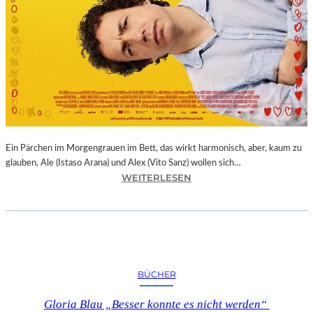
Ein Pärchen im Morgengrauen im Bett, das wirkt harmonisch, aber, kaum zu
glauben, Ale (Istaso Arana) und Alex (Vito Sanz) wollen sich…
:
WEITERLESEN
J
O
N
A
S
T
BÜCHER
R
U
Gloria Blau „Besser konnte es nicht werden“
E