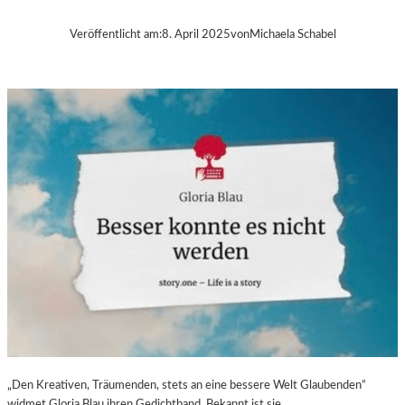
B
A
Veröffentlicht am:
8. April 2025
von
Michaela Schabel
–
„
V
O
L
V
E
R
É
I
S
–
E
I
N
F
A
S
„Den Kreativen, Träumenden, stets an eine bessere Welt Glaubenden“
T
widmet Gloria Blau ihren Gedichtband. Bekannt ist sie…