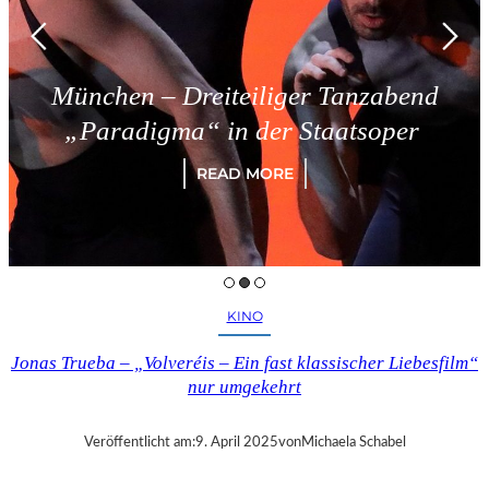
ünchen – Dreiteiliger Tanzabend
„Paradigma“ in der Staatsoper
READ MORE
KINO
Jonas Trueba – „Volveréis – Ein fast klassischer Liebesfilm“
nur umgekehrt
Veröffentlicht am:
9. April 2025
von
Michaela Schabel