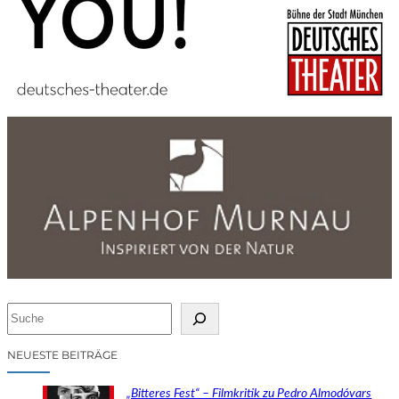
S
u
c
NEUESTE BEITRÄGE
h
e
„Bitteres Fest“ – Filmkritik zu Pedro Almodóvars