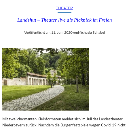
N
–
THEATER
–
Z
H
W
Landshut – Theater live als Picknick im Freien
E
I
R
C
Veröffentlicht am:
11. Juni 2020
von
Michaela Schabel
V
K
O
A
R
U
R
2
A
0
G
2
E
5
N
P
D
U
E
N
„
K
B
T
A
E
L
T
L
Mit zwei charmanten Kleinformaten meldet sich im Juli das Landestheater
M
E
Niederbayern zurück. Nachdem die Burgenfestspiele wegen Covid-19 nicht
I