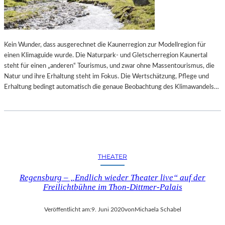
E
R
K
B
T
E
„
R
P
Kein Wunder, dass ausgerechnet die Kaunerregion zur Modellregion für
L
U
einen Klimaguide wurde. Die Naturpark- und Gletscherregion Kaunertal
I
R
steht für einen „anderen“ Tourismus, und zwar ohne Massentourismus, die
N
P
Natur und ihre Erhaltung steht im Fokus. Die Wertschätzung, Pflege und
E
L
Erhaltung bedingt automatisch die genaue Beobachtung des Klimawandels…
R
E
B
P
A
A
L
T
L
H
E
“
THEATER
T
T
Regensburg – „Endlich wieder Theater live“ auf der
W
Freilichtbühne im Thon-Dittmer-Palais
O
C
Veröffentlicht am:
9. Juni 2020
von
Michaela Schabel
H
E