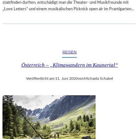
T
stattfinden durften, entschädigt man die Theater- und Musikfreunde mit
T
T
„Love Letters“ und einem musikalischen Picknick open air im Prantlgarten…
D
-
E
G
M
A
G
L
E
A
M
“
E
REISEN
A
I
L
N
Österreich – „Klimawandern im Kaunertal“
S
S
A
C
Veröffentlicht am:
11. Juni 2020
von
Michaela Schabel
B
H
S
A
C
F
H
T
L
S
U
P
S
R
S
O
D
J
E