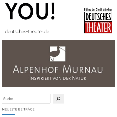
S
u
c
NEUESTE BEITRÄGE
h