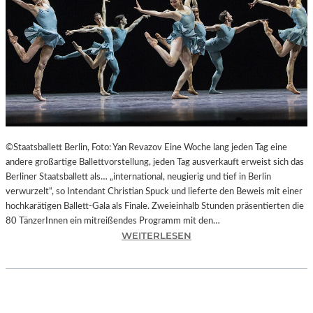
L
T
U
R
H
A
U
P
T
S
©Staatsballett Berlin, Foto: Yan Revazov Eine Woche lang jeden Tag eine
T
andere großartige Ballettvorstellung, jeden Tag ausverkauft erweist sich das
A
Berliner Staatsballett als… „international, neugierig und tief in Berlin
D
verwurzelt“, so Intendant Christian Spuck und lieferte den Beweis mit einer
T
hochkarätigen Ballett-Gala als Finale. Zweieinhalb Stunden präsentierten die
C
80 TänzerInnen ein mitreißendes Programm mit den…
H
:
WEITERLESEN
E
B
M
E
N
R
I
L
T
I
Z