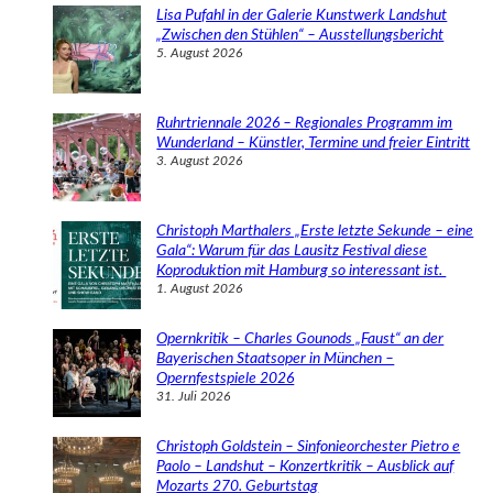
e
Lisa Pufahl in der Galerie Kunstwerk Landshut
n
„Zwischen den Stühlen“ – Ausstellungsbericht
5. August 2026
Ruhrtriennale 2026 – Regionales Programm im
Wunderland – Künstler, Termine und freier Eintritt
3. August 2026
Christoph Marthalers „Erste letzte Sekunde – eine
Gala“: Warum für das Lausitz Festival diese
Koproduktion mit Hamburg so interessant ist.
1. August 2026
Opernkritik – Charles Gounods „Faust“ an der
Bayerischen Staatsoper in München –
Opernfestspiele 2026
31. Juli 2026
Christoph Goldstein – Sinfonieorchester Pietro e
Paolo – Landshut – Konzertkritik – Ausblick auf
Mozarts 270. Geburtstag