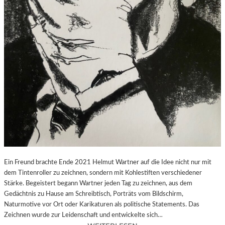
A
Y
,
W
I
E
M
A
N
S
I
C
H
S
E
Ein Freund brachte Ende 2021 Helmut Wartner auf die Idee nicht nur mit
L
dem Tintenroller zu zeichnen, sondern mit Kohlestiften verschiedener
B
Stärke. Begeistert begann Wartner jeden Tag zu zeichnen, aus dem
S
Gedächtnis zu Hause am Schreibtisch, Porträts vom Bildschirm,
T
Naturmotive vor Ort oder Karikaturen als politische Statements. Das
D
Zeichnen wurde zur Leidenschaft und entwickelte sich…
U
: