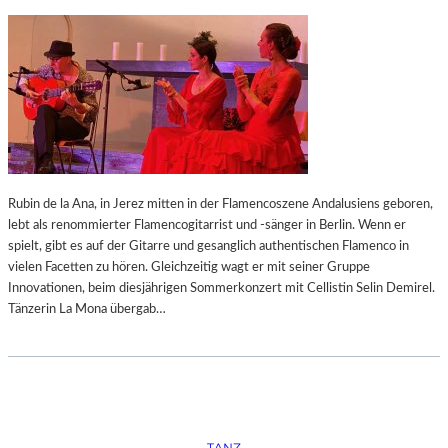
V
O
N
H
E
L
M
U
T
W
Rubin de la Ana, in Jerez mitten in der Flamencoszene Andalusiens geboren,
A
lebt als renommierter Flamencogitarrist und -sänger in Berlin. Wenn er
R
spielt, gibt es auf der Gitarre und gesanglich authentischen Flamenco in
T
vielen Facetten zu hören. Gleichzeitig wagt er mit seiner Gruppe
N
Innovationen, beim diesjährigen Sommerkonzert mit Cellistin Selin Demirel.
E
Tänzerin La Mona übergab…
R
TANZ