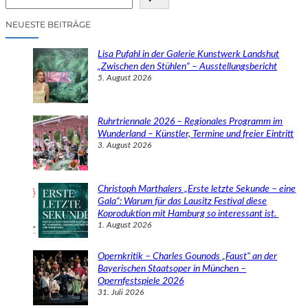
u
c
NEUESTE BEITRÄGE
h
e
Lisa Pufahl in der Galerie Kunstwerk Landshut
n
„Zwischen den Stühlen“ – Ausstellungsbericht
5. August 2026
Ruhrtriennale 2026 – Regionales Programm im
Wunderland – Künstler, Termine und freier Eintritt
3. August 2026
Christoph Marthalers „Erste letzte Sekunde – eine
Gala“: Warum für das Lausitz Festival diese
Koproduktion mit Hamburg so interessant ist.
1. August 2026
Opernkritik – Charles Gounods „Faust“ an der
Bayerischen Staatsoper in München –
Opernfestspiele 2026
31. Juli 2026