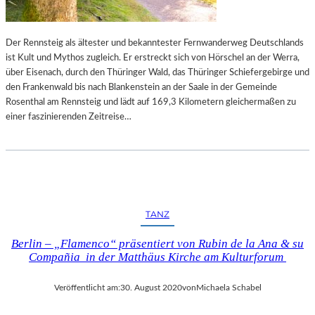
O
S
T
Der Rennsteig als ältester und bekanntester Fernwanderweg Deutschlands
K
ist Kult und Mythos zugleich. Er erstreckt sich von Hörschel an der Werra,
A
über Eisenach, durch den Thüringer Wald, das Thüringer Schiefergebirge und
R
den Frankenwald bis nach Blankenstein an der Saale in der Gemeinde
T
Rosenthal am Rennsteig und lädt auf 169,3 Kilometern gleichermaßen zu
E
einer faszinierenden Zeitreise…
“
–
Z
E
I
C
TANZ
H
N
Berlin – „Flamenco“ präsentiert von Rubin de la Ana & su
U
Compañia in der Matthäus Kirche am Kulturforum
N
G
Veröffentlicht am:
30. August 2020
von
Michaela Schabel
E
N