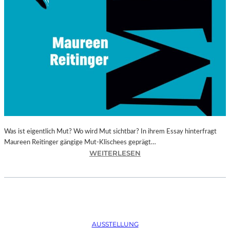
Was ist eigentlich Mut? Wo wird Mut sichtbar? In ihrem Essay hinterfragt
Maureen Reitinger gängige Mut-Klischees geprägt…
:
WEITERLESEN
M
A
U
R
E
E
AUSSTELLUNG
N