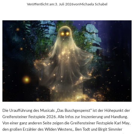
E
Veröffentlicht am:
3. Juli 2026
von
Michaela Schabel
L
-
K
U
L
T
U
R
-
B
L
O
G
Die Uraufführung des Musicals „Das Buschgespenst“ ist der Höhepunkt der
Greifensteiner Festspiele 2026. Alle Infos zur Inszenierung und Handlung.
Von einer ganz anderen Seite zeigen die Greifensteiner Festspiele Karl May,
den großen Erzähler des Wilden Westens,. Ben Todt und Birgit Simmler