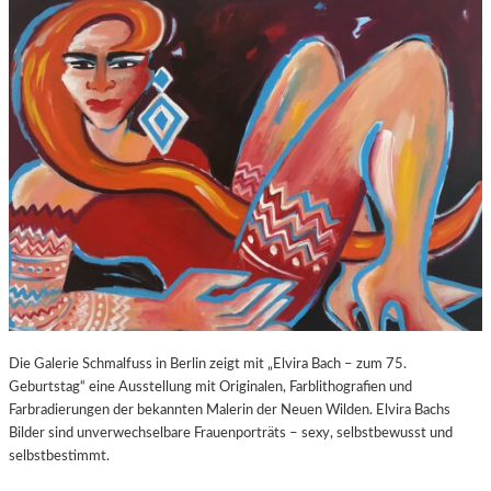
O
E
Z
E
A
X
R
P
T
O
S
S
2
U
7
R
0
E
.
“
G
I
E
N
B
D
U
E
R
R
T
K
Die Galerie Schmalfuss in Berlin zeigt mit „Elvira Bach – zum 75.
S
O
Geburtstag“ eine Ausstellung mit Originalen, Farblithografien und
T
R
Farbradierungen der bekannten Malerin der Neuen Wilden. Elvira Bachs
A
N
Bilder sind unverwechselbare Frauenporträts – sexy, selbstbewusst und
G
F
selbstbestimmt.
E
L