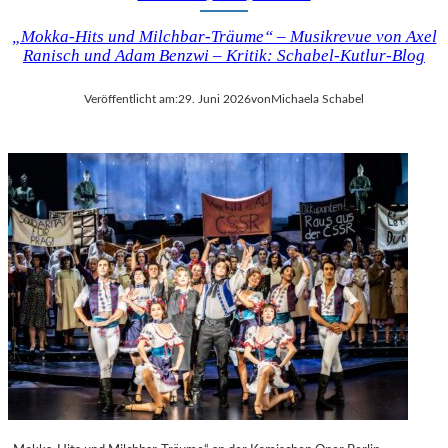
„Mokka-Hits und Milchbar-Träume“ – Musikrevue von Axel
Ranisch und Adam Benzwi – Kritik: Schabel-Kutlur-Blog
Veröffentlicht am:
29. Juni 2026
von
Michaela Schabel