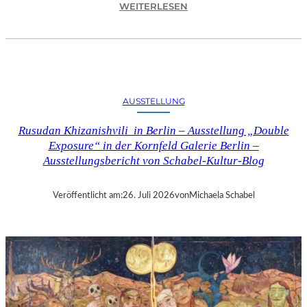
:
WEITERLESEN
C
H
R
I
S
T
AUSSTELLUNG
O
P
Rusudan Khizanishvili in Berlin – Ausstellung „Double
H
Exposure“ in der Kornfeld Galerie Berlin –
G
Ausstellungsbericht von Schabel-Kultur-Blog
O
L
D
Veröffentlicht am:
26. Juli 2026
von
Michaela Schabel
S
T
E
I
N
–
S