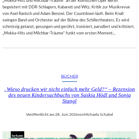
„Mokka-Hits und Milchbar-Träume“ an der Komischen Oper Berlin
begeistert mit DDR-Schlagern, Kabarett und Witz. Kritik zur Musikrevue
von Axel Ranisch und Adam Benzwi. Der Countdown läuft. Beim Knall
swingen Band und Orchester auf der Bühne des Schillertheaters. Es wird
schmissig getanzt, gesungen und geröhrt, ironisiert, parodiert und kritisiert.
„Mokka-Hits und Milchbar-Träume“ funkt vom ersten Moment…
BÜCHER
„Wieso drucken wir nicht einfach mehr Geld?“ – Rezension
des neuen Kindersachbuchs von Saskia Hödl und Sonja
Stangl
Veröffentlicht am:
28. Juni 2026
von
Michaela Schabel