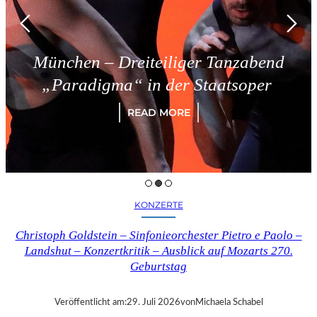
 – Dreiteiliger Tanzabend
Trie
igma“ in der Staatsoper
READ MORE
KONZERTE
Christoph Goldstein – Sinfonieorchester Pietro e Paolo –
Landshut – Konzertkritik – Ausblick auf Mozarts 270.
Geburtstag
Veröffentlicht am:
29. Juli 2026
von
Michaela Schabel