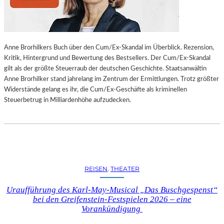
L
L
U
N
Anne Brorhilkers Buch über den Cum/Ex-Skandal im Überblick. Rezension,
G
Kritik, Hintergrund und Bewertung des Bestsellers. Der Cum/Ex-Skandal
S
gilt als der größte Steuerraub der deutschen Geschichte. Staatsanwältin
B
Anne Brorhilker stand jahrelang im Zentrum der Ermittlungen. Trotz größter
E
Widerstände gelang es ihr, die Cum/Ex-Geschäfte als kriminellen
R
Steuerbetrug in Milliardenhöhe aufzudecken.
I
C
H
T
V
O
N
REISEN
, 
THEATER
S
C
Uraufführung des Karl-May-Musical „Das Buschgespenst“
H
bei den Greifenstein-Festspielen 2026 – eine
A
Vorankündigung
B