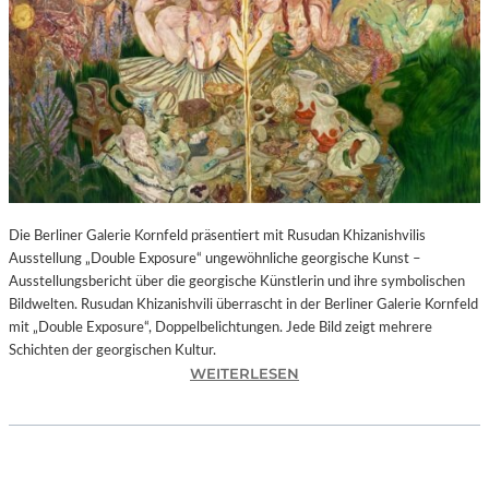
I
N
F
O
N
I
E
O
R
C
H
Die Berliner Galerie Kornfeld präsentiert mit Rusudan Khizanishvilis
E
Ausstellung „Double Exposure“ ungewöhnliche georgische Kunst –
S
Ausstellungsbericht über die georgische Künstlerin und ihre symbolischen
T
Bildwelten. Rusudan Khizanishvili überrascht in der Berliner Galerie Kornfeld
E
mit „Double Exposure“, Doppelbelichtungen. Jede Bild zeigt mehrere
R
Schichten der georgischen Kultur.
P
:
WEITERLESEN
I
R
E
U
T
S
R
U
O
D