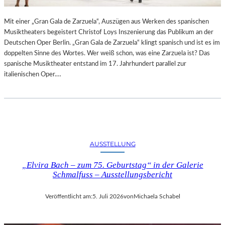
R
L
T
I
Mit einer „Gran Gala de Zarzuela“, Auszügen aus Werken des spanischen
K
N
Musiktheaters begeistert Christof Loys Inszenierung das Publikum an der
R
–
Deutschen Oper Berlin. „Gran Gala de Zarzuela“ klingt spanisch und ist es im
I
A
doppelten Sinne des Wortes. Wer weiß schon, was eine Zarzuela ist? Das
T
U
spanische Musiktheater entstand im 17. Jahrhundert parallel zur
I
S
italienischen Oper.…
K
S
–
T
A
E
U
L
S
L
B
U
L
N
AUSSTELLUNG
I
G
C
„Elvira Bach – zum 75. Geburtstag“ in der Galerie
„
K
Schmalfuss – Ausstellungsbericht
D
A
O
U
U
Veröffentlicht am:
5. Juli 2026
von
Michaela Schabel
F
B
M
L