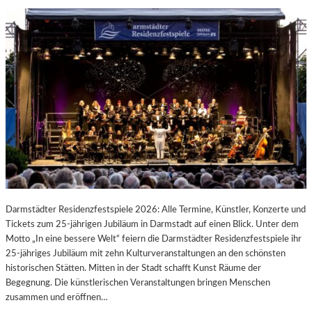
Darmstädter Residenzfestspiele 2026: Alle Termine, Künstler, Konzerte und
Tickets zum 25-jährigen Jubiläum in Darmstadt auf einen Blick. Unter dem
Motto „In eine bessere Welt“ feiern die Darmstädter Residenzfestspiele ihr
25-jähriges Jubiläum mit zehn Kulturveranstaltungen an den schönsten
historischen Stätten. Mitten in der Stadt schafft Kunst Räume der
Begegnung. Die künstlerischen Veranstaltungen bringen Menschen
zusammen und eröffnen…