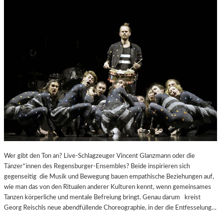
Wer gibt den Ton an? Live-Schlagzeuger Vincent Glanzmann oder die
Tänzer*innen des Regensburger-Ensembles? Beide inspirieren sich
gegenseitig die Musik und Bewegung bauen empathische Beziehungen auf,
wie man das von den Ritualen anderer Kulturen kennt, wenn gemeinsames
Tanzen körperliche und mentale Befreiung bringt. Genau darum kreist
Georg Reischls neue abendfüllende Choreographie, in der die Entfesselung…