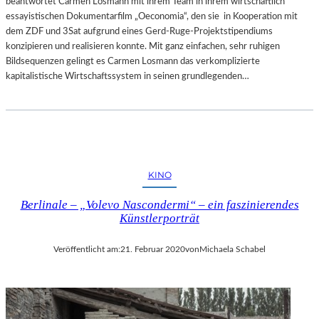
beantwortet Carmen Losmann mit ihrem Team in ihrem wirtschaftlich
N
T
essayistischen Dokumentarfilm „Oeconomia“, den sie in Kooperation mit
A
dem ZDF und 3Sat aufgrund eines Gerd-Ruge-Projektstipendiums
U
konzipieren und realisieren konnte. Mit ganz einfachen, sehr ruhigen
–
Bildsequenzen gelingt es Carmen Losmann das verkomplizierte
E
kapitalistische Wirtschaftssystem in seinen grundlegenden…
I
N
E
R
A
R
I
KINO
T
Ä
Berlinale – „Volevo Nascondermi“ – ein faszinierendes
T
Künstlerporträt
,
W
Veröffentlicht am:
21. Februar 2020
von
Michaela Schabel
O
D
A
S
B