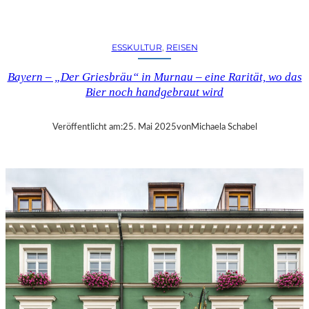
N
A
U
ESSKULTUR
, 
REISEN
–
D
Bayern – „Der Griesbräu“ in Murnau – eine Rarität, wo das
A
Bier noch handgebraut wird
S
5
-
Veröffentlicht am:
25. Mai 2025
von
Michaela Schabel
S
T
E
R
N
E
-
H
O
T
E
L