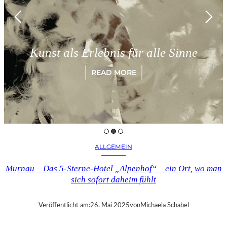
Kunst als Erlebnis für alle Sinne
READ MORE
ALLGEMEIN
Murnau – Das 5-Sterne-Hotel „Alpenhof“ – ein Ort, wo man
sich sofort daheim fühlt
Veröffentlicht am:
26. Mai 2025
von
Michaela Schabel