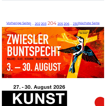
204
Vorherige Seite
Nächste Seite
1
…
202
203
205
206
…
230