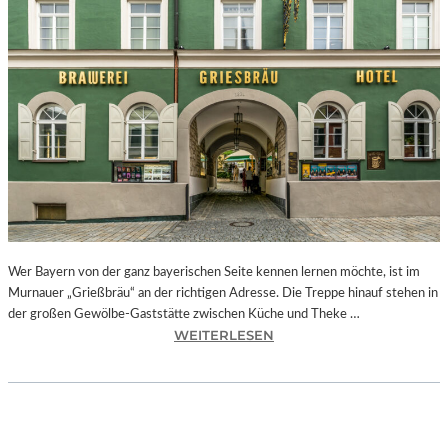
„
A
L
P
E
N
H
O
F
“
–
E
I
Wer Bayern von der ganz bayerischen Seite kennen lernen möchte, ist im
N
Murnauer „Grießbräu“ an der richtigen Adresse. Die Treppe hinauf stehen in
O
der großen Gewölbe-Gaststätte zwischen Küche und Theke …
R
:
WEITERLESEN
T
B
,
A
W
Y
O
E
M
R
A