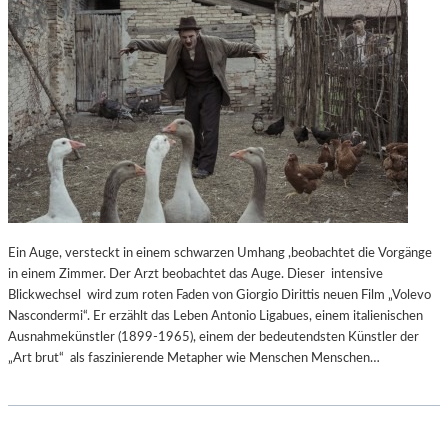
I
E
R
N
O
C
H
H
A
N
D
G
Ein Auge, versteckt in einem schwarzen Umhang ,beobachtet die Vorgänge
E
in einem Zimmer. Der Arzt beobachtet das Auge. Dieser intensive
B
Blickwechsel wird zum roten Faden von Giorgio Dirittis neuen Film „Volevo
R
Nascondermi“. Er erzählt das Leben Antonio Ligabues, einem italienischen
A
Ausnahmekünstler (1899-1965), einem der bedeutendsten Künstler der
U
„Art brut“ als faszinierende Metapher wie Menschen Menschen…
T
W
I
R