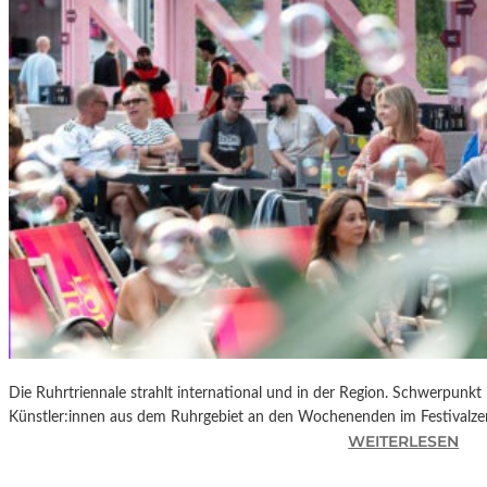
R
K
L
A
N
D
S
H
U
T
„
Z
W
I
S
C
Die Ruhrtriennale strahlt international und in der Region. Schwerpunkt
H
Künstler:innen aus dem Ruhrgebiet an den Wochenenden im Festivalze
E
:
WEITERLESEN
N
R
D