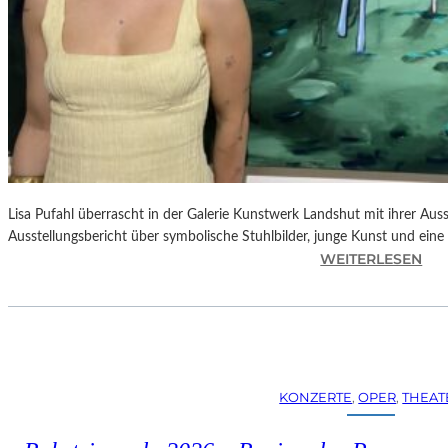
Lisa Pufahl überrascht in der Galerie Kunstwerk Landshut mit ihrer Auss
Ausstellungsbericht über symbolische Stuhlbilder, junge Kunst und eine 
:
WEITERLESEN
L
I
S
A
P
U
KONZERTE
, 
OPER
, 
THEAT
F
A