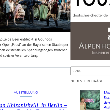
 Lotte de Beer entdeckt in Gounods
r Oper „Faust“ an der Bayerischen Staatsoper
e den existenziellen Spannungsbogen zwischen
d sozialer Verantwortung.
S
u
c
NEUESTE BEITRÄGE
h
e
AUSSTELLUNG
Lisa
n
Kun
den
n Khizanishvili in Berlin –
Aus