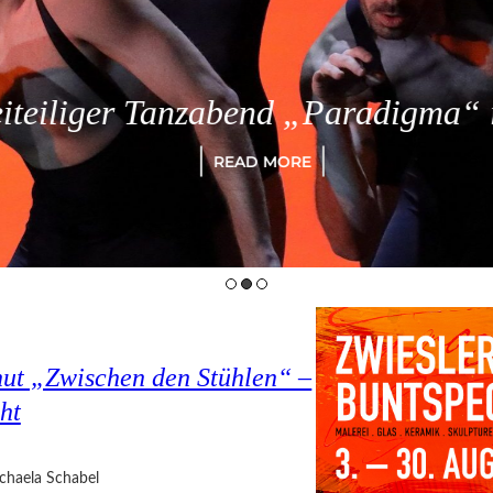
eiliger Tanzabend „Paradigma“ in
READ MORE
hut „Zwischen den Stühlen“ –
ht
chaela Schabel