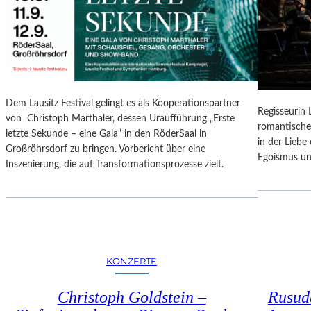
N
O
G
N
S
A
B
L
E
E
R
S
I
P
Dem Lausitz Festival gelingt es als Kooperationspartner
C
Regisseurin
R
von Christoph Marthaler, dessen Uraufführung „Erste
H
romantische
O
letzte Sekunde – eine Gala“ in den RöderSaal in
T
in der Lieb
G
Großröhrsdorf zu bringen. Vorbericht über eine
Egoismus un
R
Inszenierung, die auf Transformationsprozesse zielt.
A
M
M
I
M
W
KONZERTE
U
N
Christoph Goldstein –
Rusuda
D