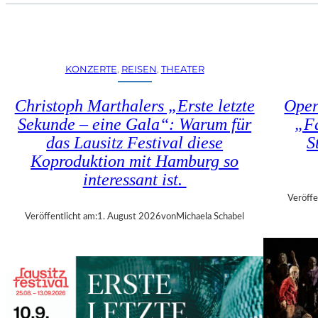
U
E
H
N
R
S
T
T
R
KONZERTE
, 
REISEN
, 
THEATER
Ü
I
H
E
Christoph Marthalers „Erste letzte
Oper
L
N
E
Sekunde – eine Gala“: Warum für
„Fa
N
N
das Lausitz Festival diese
S
A
“
L
Koproduktion mit Hamburg so
–
E
interessant ist.
A
2
U
Veröffe
0
S
Veröffentlicht am:
1. August 2026
von
Michaela Schabel
2
S
6
T
–
E
R
L
E
L
G
U
I