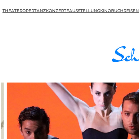
THEATER
OPER
TANZ
KONZERTE
AUSSTELLUNG
KINO
BUCH
REISEN