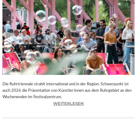
I
E
K
U
N
S
T
W
E
R
K
L
A
N
Die Ruhrtriennale strahlt international und in der Region. Schwerpunkt ist
D
auch 2026 die Präsentation von Künstler:innen aus dem Ruhrgebiet an den
S
Wochenenden im Festivalzentrum.
H
:
WEITERLESEN
U
R
T
U
„
H
Z
R
W
T