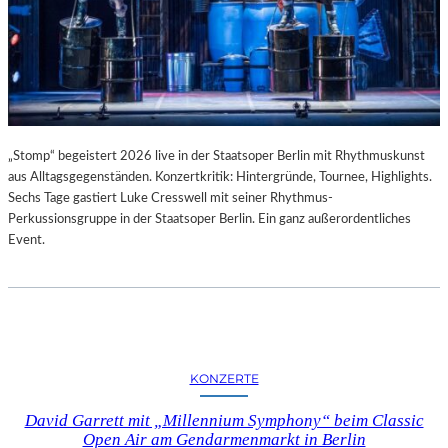
„Stomp“ begeistert 2026 live in der Staatsoper Berlin mit Rhythmuskunst
aus Alltagsgegenständen. Konzertkritik: Hintergründe, Tournee, Highlights.
Sechs Tage gastiert Luke Cresswell mit seiner Rhythmus-
Perkussionsgruppe in der Staatsoper Berlin. Ein ganz außerordentliches
Event.
KONZERTE
David Garrett mit „Millennium Symphony“ beim Classic
Open Air am Gendarmenmarkt in Berlin