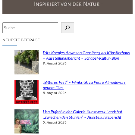
S
u
c
NEUESTE BEITRÄGE
h
e
Fritz Koenigs Anwesen Ganslberg als Künstlerhaus
n
– Ausstellungsbericht – Schabel-Kultur-Blog
9. August 2026
„Bitteres Fest“ – Filmkritik zu Pedro Almodóvars
neuem Film
8. August 2026
Lisa Pufahl in der Galerie Kunstwerk Landshut
„Zwischen den Stühlen“ – Ausstellungsbericht
5. August 2026