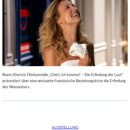
D
–
K
Ü
N
S
T
L
E
R
,
T
E
Reem Khericis Filmkomödie „Chéri, ich komme! – Die Erfindung der Lust“
R
präsentiert über eine amüsante französische Beziehungskrise die Erfindung
M
des Womanizers.
I
N
E
U
N
D
AUSSTELLUNG
F