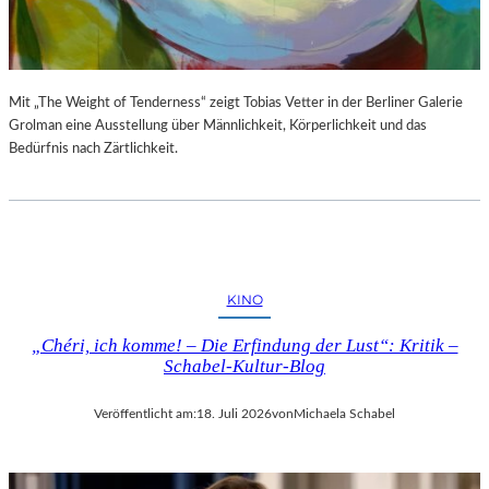
S
E
T
S
E
P
L
R
L
O
Mit „The Weight of Tenderness“ zeigt Tobias Vetter in der Berliner Galerie
U
G
Grolman eine Ausstellung über Männlichkeit, Körperlichkeit und das
N
R
Bedürfnis nach Zärtlichkeit.
G
A
S
M
B
M
E
I
R
M
I
W
KINO
C
U
H
N
„Chéri, ich komme! – Die Erfindung der Lust“: Kritik –
T
D
Schabel-Kultur-Blog
E
R
Veröffentlicht am:
18. Juli 2026
von
Michaela Schabel
L
A
N