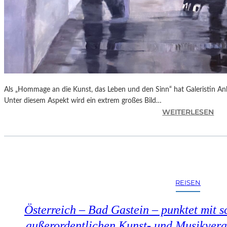
Als „Hommage an die Kunst, das Leben und den Sinn“ hat Galeristin Anke
Unter diesem Aspekt wird ein extrem großes Bild…
:
WEITERLESEN
L
A
N
D
S
H
REISEN
U
T
Österreich – Bad Gastein – punktet mit s
–
„
außerordentlichen Kunst- und Musikveran