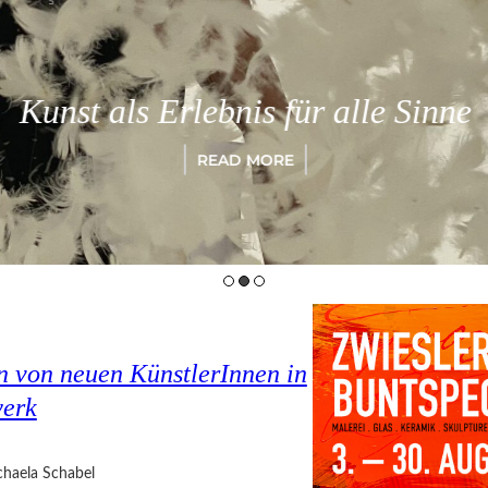
Kunst als Erlebnis für alle Sinne
READ MORE
en von neuen KünstlerInnen in
werk
haela Schabel