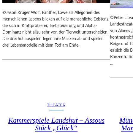
U
K
N
T
©Jason Krüger Wolf, Panther, Löwe als Allegorien des
S
E
©Peter Litva
menschlichen Lebens blicken auf die menschliche Existenz,
T
T
Landestheat
die sich in Kraftprotzerei, Triebsteuerung und Alpha-
W
M
von Albees „
Dominanz nicht allzu sehr von der Tierwelt unterscheiden.
E
I
kontrastrei
Die drei Schauspieler legen ihre Masken ab und spielen
R
T
Beige und T
drei Lebensmodelle mit dem Tod am Ende.
K
S
es sich die
C
Konzentrati
H
…
Ö
N
S
T
E
M
THEATER
O
R
Kammerspiele Landshut – Assous
Mün
T
Stück „Glück“
Man
Ö