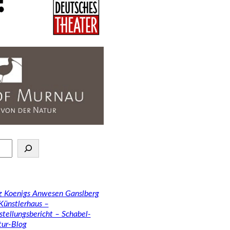
tz Koenigs Anwesen Ganslberg
 Künstlerhaus –
stellungsbericht – Schabel-
tur-Blog