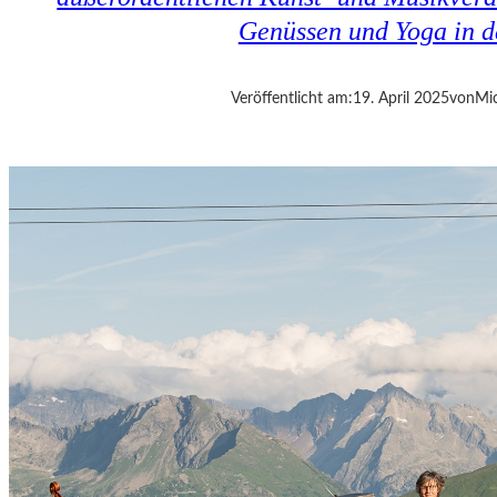
E
Genüssen und Yoga in d
S
I
S
Veröffentlicht am:
19. April 2025
von
Mic
T
D
A
S
,
W
A
S
E
S
I
S
T
“
–
A