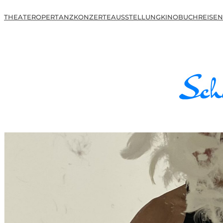
THEATER
OPER
TANZ
KONZERTE
AUSSTELLUNG
KINO
BUCH
REISEN