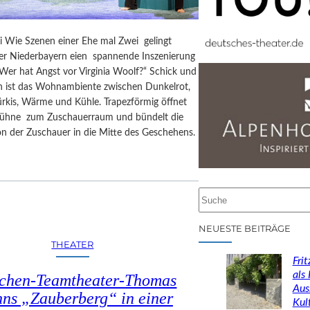
i Wie Szenen einer Ehe mal Zwei gelingt
er Niederbayern eien spannende Inszenierung
Wer hat Angst vor Virginia Woolf?“ Schick und
ch ist das Wohnambiente zwischen Dunkelrot,
ürkis, Wärme und Kühle. Trapezförmig öffnet
 Bühne zum Zuschauerraum und bündelt die
on der Zuschauer in die Mitte des Geschehens.
S
u
c
NEUESTE BEITRÄGE
h
THEATER
e
Fri
n
als
chen-Teamtheater-Thomas
Aus
ns „Zauberberg“ in einer
Kul