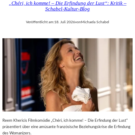
„Chéri, ich komme! – Die Erfindung der Lust“: Kritik –
D
H
Schabel-Kultur-Blog
E
M
R
A
Veröffentlicht am:
18. Juli 2026
von
Michaela Schabel
L
R
A
T
N
H
D
A
–
L
K
E
Ü
R
N
S
S
„
T
E
L
R
E
S
R
T
,
E
T
L
E
E
Reem Khericis Filmkomödie „Chéri, ich komme! – Die Erfindung der Lust“
R
T
präsentiert über eine amüsante französische Beziehungskrise die Erfindung
M
Z
des Womanizers.