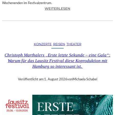
Wochenenden im Festivalzentrum.
:
WEITERLESEN
R
U
H
R
T
R
KONZERTE
, 
REISEN
, 
THEATER
I
E
Christoph Marthalers „Erste letzte Sekunde – eine Gala“:
N
Warum für das Lausitz Festival diese Koproduktion mit
N
Hamburg so interessant ist.
A
L
E
Veröffentlicht am:
1. August 2026
von
Michaela Schabel
2
0
2
6
–
R