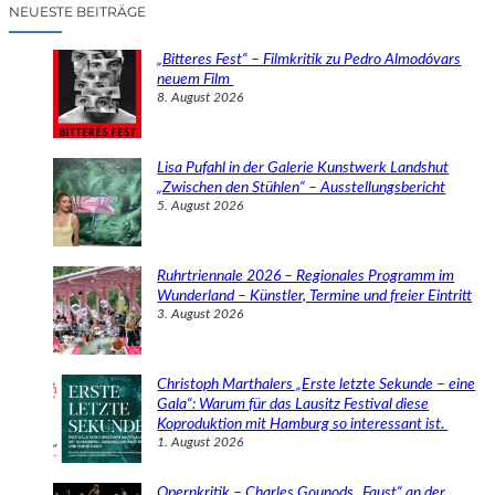
c
NEUESTE BEITRÄGE
h
e
„Bitteres Fest“ – Filmkritik zu Pedro Almodóvars
n
neuem Film
8. August 2026
Lisa Pufahl in der Galerie Kunstwerk Landshut
„Zwischen den Stühlen“ – Ausstellungsbericht
5. August 2026
Ruhrtriennale 2026 – Regionales Programm im
Wunderland – Künstler, Termine und freier Eintritt
3. August 2026
Christoph Marthalers „Erste letzte Sekunde – eine
Gala“: Warum für das Lausitz Festival diese
Koproduktion mit Hamburg so interessant ist.
1. August 2026
Opernkritik – Charles Gounods „Faust“ an der