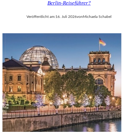
Berlin-Reiseführer?
V
A
Veröffentlicht am:
16. Juli 2026
von
Michaela Schabel
L
D
I
E
S
E
K
O
P
R
O
D
U
K
T
I
O
N
M