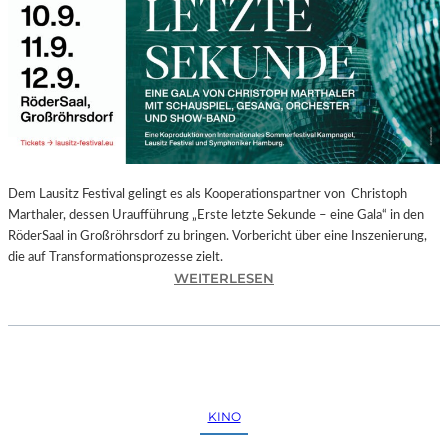
E
G
I
O
N
A
L
E
S
P
Dem Lausitz Festival gelingt es als Kooperationspartner von Christoph
R
Marthaler, dessen Uraufführung „Erste letzte Sekunde – eine Gala“ in den
O
RöderSaal in Großröhrsdorf zu bringen. Vorbericht über eine Inszenierung,
G
die auf Transformationsprozesse zielt.
R
:
WEITERLESEN
A
C
M
H
M
R
I
I
M
S
W
T
KINO
U
O
N
P