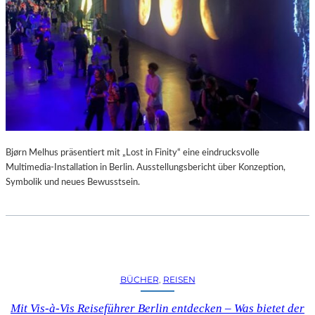
A
R
U
M
F
Ü
R
D
A
S
L
Bjørn Melhus präsentiert mit „Lost in Finity“ eine eindrucksvolle
A
Multimedia-Installation in Berlin. Ausstellungsbericht über Konzeption,
U
Symbolik und neues Bewusstsein.
S
I
T
Z
F
E
BÜCHER
, 
REISEN
S
T
Mit Vis-à-Vis Reiseführer Berlin entdecken – Was bietet der
I