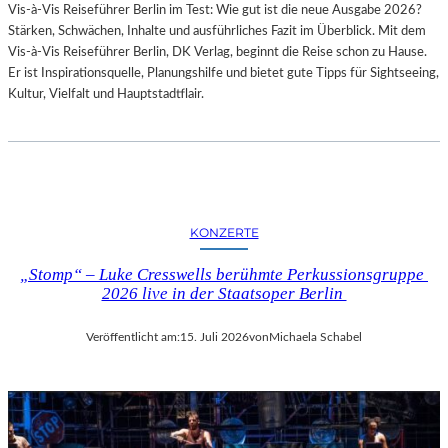
Vis-à-Vis Reiseführer Berlin im Test: Wie gut ist die neue Ausgabe 2026?
I
Stärken, Schwächen, Inhalte und ausführliches Fazit im Überblick. Mit dem
T
Vis-à-Vis Reiseführer Berlin, DK Verlag, beginnt die Reise schon zu Hause.
H
Er ist Inspirationsquelle, Planungshilfe und bietet gute Tipps für Sightseeing,
A
Kultur, Vielfalt und Hauptstadtflair.
M
B
U
R
G
S
O
KONZERTE
I
N
„Stomp“ – Luke Cresswells berühmte Perkussionsgruppe
T
2026 live in der Staatsoper Berlin
E
R
Veröffentlicht am:
15. Juli 2026
von
Michaela Schabel
E
S
S
A
N