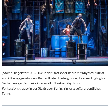
T
I
S
T
.
„Stomp“ begeistert 2026 live in der Staatsoper Berlin mit Rhythmuskunst
aus Alltagsgegenständen. Konzertkritik: Hintergründe, Tournee, Highlights.
Sechs Tage gastiert Luke Cresswell mit seiner Rhythmus-
Perkussionsgruppe in der Staatsoper Berlin. Ein ganz außerordentliches
Event.