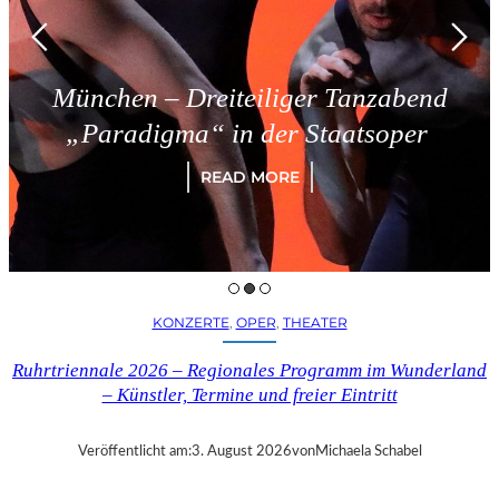
nchen – Dreiteiliger Tanzabend
Paradigma“ in der Staatsoper
READ MORE
KONZERTE
, 
OPER
, 
THEATER
Ruhrtriennale 2026 – Regionales Programm im Wunderland
– Künstler, Termine und freier Eintritt
Veröffentlicht am:
3. August 2026
von
Michaela Schabel