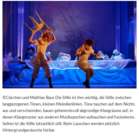
©Clärchen und Matthias Baus Die Stille ist ihm wichtig, die Stille zwischen
langgezogenen Tönen, kleinen Melodienlinien. Töne tauchen auf dem Nichts
aus und verschwinden, bauen geheimnisvoll abgründige Klangräume auf, in
denen Klangmuster aus anderen Musikepochen auftauchen und fusionieren.
Selten ist die Stille tatsächlich still. Beim Lauschen werden plötzlich
Hintergrundgeräusche hörbar.