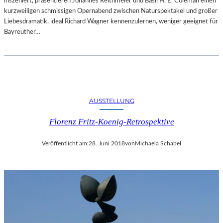
inszeniert, präsentieren Johannes Reithmeier und Basil H. E. Coleman einen
kurzweiligen schmissigen Opernabend zwischen Naturspektakel und großer
Liebesdramatik, ideal Richard Wagner kennenzulernen, weniger geeignet für
Bayreuther…
AUSSTELLUNG
Florenz Fritz-Koenig-Retrospektive
Veröffentlicht am:
28. Juni 2018
von
Michaela Schabel