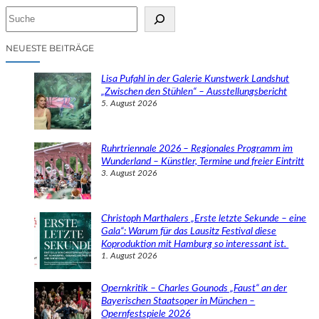
S
u
c
NEUESTE BEITRÄGE
h
e
Lisa Pufahl in der Galerie Kunstwerk Landshut
n
„Zwischen den Stühlen“ – Ausstellungsbericht
5. August 2026
Ruhrtriennale 2026 – Regionales Programm im
Wunderland – Künstler, Termine und freier Eintritt
3. August 2026
Christoph Marthalers „Erste letzte Sekunde – eine
Gala“: Warum für das Lausitz Festival diese
Koproduktion mit Hamburg so interessant ist.
1. August 2026
Opernkritik – Charles Gounods „Faust“ an der
Bayerischen Staatsoper in München –
Opernfestspiele 2026