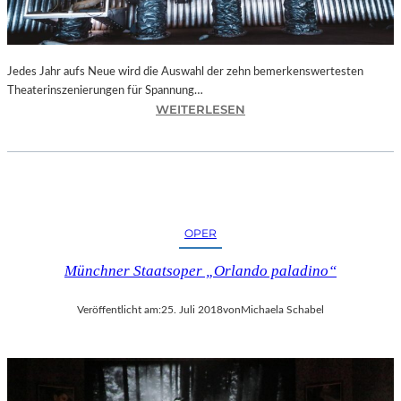
N
I
C
H
Jedes Jahr aufs Neue wird die Auswahl der zehn bemerkenswertesten
T
Theaterinszenierungen für Spannung…
W
:
WEITERLESEN
E
B
R
E
D
R
E
L
N
I
“
N
OPER
–
„
Münchner Staatsoper „Orlando paladino“
6
2
Veröffentlicht am:
25. Juli 2018
von
Michaela Schabel
.
T
H
E
A