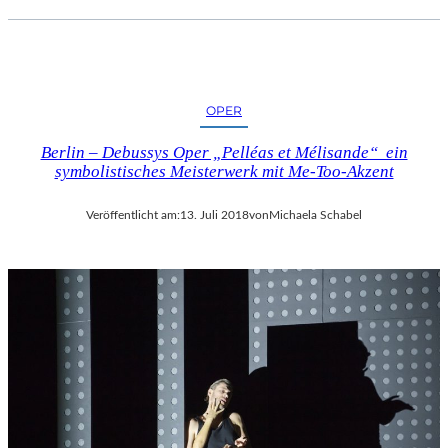
OPER
Berlin – Debussys Oper „Pelléas et Mélisande“ ein
symbolistisches Meisterwerk mit Me-Too-Akzent
Veröffentlicht am:
13. Juli 2018
von
Michaela Schabel