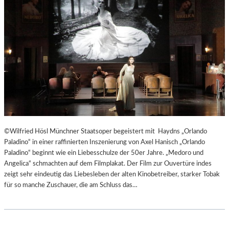
T
E
R
T
R
E
F
F
E
N
“
D
©Wilfried Hösl Münchner Staatsoper begeistert mit Haydns „Orlando
E
Paladino“ in einer raffinierten Inszenierung von Axel Hanisch „Orlando
R
Paladino“ beginnt wie ein Liebesschulze der 50er Jahre. „Medoro und
B
Angelica“ schmachten auf dem Filmplakat. Der Film zur Ouvertüre indes
E
zeigt sehr eindeutig das Liebesleben der alten Kinobetreiber, starker Tobak
R
für so manche Zuschauer, die am Schluss das…
L
I
N
E