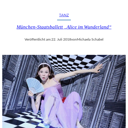
R
F
E
TANZ
S
T
München-Staatsballett „Alice im Wunderland“
S
P
Veröffentlicht am:
22. Juli 2018
von
Michaela Schabel
I
E
L
E