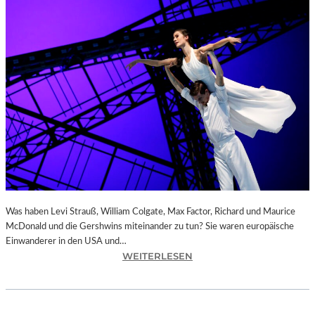
H
M
S
S
O
N
A
T
A
S
O
P
.
1
2
Was haben Levi Strauß, William Colgate, Max Factor, Richard und Maurice
0
McDonald und die Gershwins miteinander zu tun? Sie waren europäische
U
Einwanderer in den USA und…
N
:
WEITERLESEN
D
C
R
H
O
E
B
M