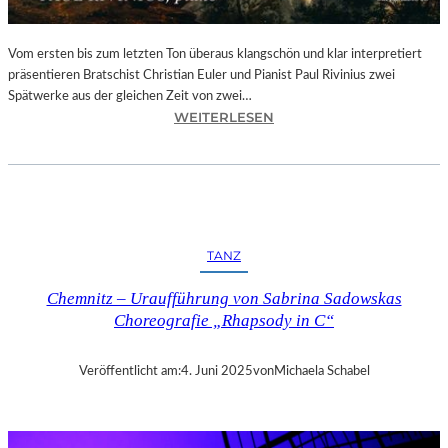
Vom ersten bis zum letzten Ton überaus klangschön und klar interpretiert
präsentieren Bratschist Christian Euler und Pianist Paul Rivinius zwei
Spätwerke aus der gleichen Zeit von zwei…
:
WEITERLESEN
C
D
–
„
J
O
TANZ
H
A
Chemnitz – Uraufführung von Sabrina Sadowskas
N
Choreografie „Rhapsody in C“
N
E
S
Veröffentlicht am:
4. Juni 2025
von
Michaela Schabel
B
R
A