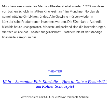
Münchens renommiertes Metropoltheater startet wieder. 1998 wurde es
von Jochen Schölch im „Alten Kino Freimann“ im Münchner Norden als
gemeinnützige GmbH gegründet. Alle Gewinne müssen wieder in
künstlerische Produktionen investiert werden. Die 50er-Jahre-Ästhetik
blieb bis heute unangetastet. Modern und packend sind die Inszenierungen.
Vielfach wurde das Theater ausgezeichnet. Trotzdem bleibt der ständige
finanzielle Kampf um das…
THEATER
Köln – Samantha Ellis Komödie „How to Date a Feminist?“
am Kölner Schauspiel
Veröffentlicht am:
14. Juni 2020
von
Michaela Schabel