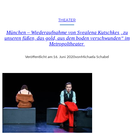
THEATER
München – Wiederaufnahme von Svealena Kutschkes „zu
unseren füßen, das gold, aus dem boden verschwunden“ im
Metropoltheater
Veröffentlicht am:
16. Juni 2020
von
Michaela Schabel