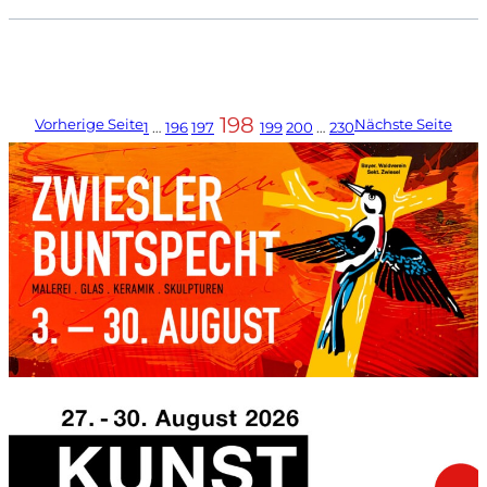
198
Vorherige Seite
Nächste Seite
1
…
196
197
199
200
…
230