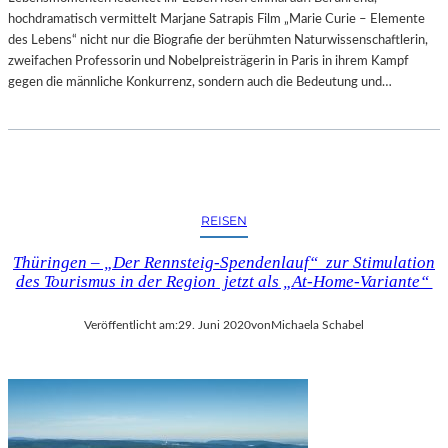
L
A
hochdramatisch vermittelt Marjane Satrapis Film „Marie Curie – Elemente
D
B
des Lebens“ nicht nur die Biografie der berühmten Naturwissenschaftlerin,
E
R
zweifachen Professorin und Nobelpreisträgerin in Paris in ihrem Kampf
R
I
gegen die männliche Konkurrenz, sondern auch die Bedeutung und…
O
N
P
A
.
S
1
A
1
D
3
O
REISEN
“
W
–
S
Thüringen – „Der Rennsteig-Spendenlauf“ zur Stimulation
E
K
des Tourismus in der Region jetzt als „At-Home-Variante“
I
A
N
S
E
Veröffentlicht am:
29. Juni 2020
von
Michaela Schabel
C
G
H
E
O
G
R
L
E
Ü
O