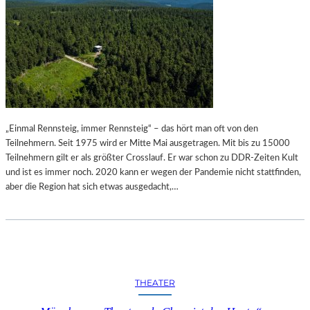
C
G
K
R
T
A
E
F
G
I
E
E
G
„
E
R
N
H
„Einmal Rennsteig, immer Rennsteig“ – das hört man oft von den
Ü
A
Teilnehmern. Seit 1975 wird er Mitte Mai ausgetragen. Mit bis zu 15000
B
P
Teilnehmern gilt er als größter Crosslauf. Er war schon zu DDR-Zeiten Kult
E
S
und ist es immer noch. 2020 kann er wegen der Pandemie nicht stattfinden,
R
O
aber die Region hat sich etwas ausgedacht,…
S
D
T
Y
E
I
L
N
L
C
U
“
N
THEATER
G