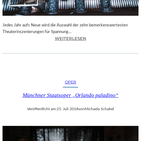
N
I
C
H
Jedes Jahr aufs Neue wird die Auswahl der zehn bemerkenswertesten
T
Theaterinszenierungen für Spannung…
W
:
WEITERLESEN
E
B
R
E
D
R
E
L
N
I
“
N
OPER
–
„
Münchner Staatsoper „Orlando paladino“
6
2
Veröffentlicht am:
25. Juli 2018
von
Michaela Schabel
.
T
H
E
A