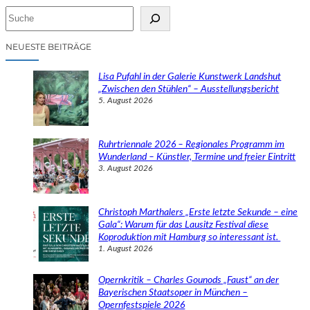
S
u
c
NEUESTE BEITRÄGE
h
e
Lisa Pufahl in der Galerie Kunstwerk Landshut
n
„Zwischen den Stühlen“ – Ausstellungsbericht
5. August 2026
Ruhrtriennale 2026 – Regionales Programm im
Wunderland – Künstler, Termine und freier Eintritt
3. August 2026
Christoph Marthalers „Erste letzte Sekunde – eine
Gala“: Warum für das Lausitz Festival diese
Koproduktion mit Hamburg so interessant ist.
1. August 2026
Opernkritik – Charles Gounods „Faust“ an der
Bayerischen Staatsoper in München –
Opernfestspiele 2026