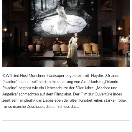
T
E
R
T
R
E
F
F
E
N
“
D
©Wilfried Hösl Münchner Staatsoper begeistert mit Haydns „Orlando
E
Paladino“ in einer raffinierten Inszenierung von Axel Hanisch „Orlando
R
Paladino“ beginnt wie ein Liebesschulze der 50er Jahre. „Medoro und
B
Angelica“ schmachten auf dem Filmplakat. Der Film zur Ouvertüre indes
E
zeigt sehr eindeutig das Liebesleben der alten Kinobetreiber, starker Tobak
R
für so manche Zuschauer, die am Schluss das…
L
I
N
E