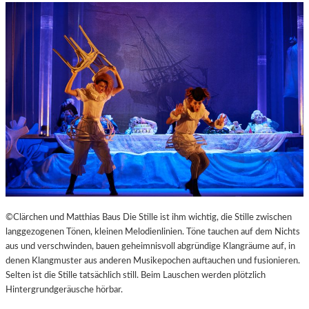
©Clärchen und Matthias Baus Die Stille ist ihm wichtig, die Stille zwischen
langgezogenen Tönen, kleinen Melodienlinien. Töne tauchen auf dem Nichts
aus und verschwinden, bauen geheimnisvoll abgründige Klangräume auf, in
denen Klangmuster aus anderen Musikepochen auftauchen und fusionieren.
Selten ist die Stille tatsächlich still. Beim Lauschen werden plötzlich
Hintergrundgeräusche hörbar.