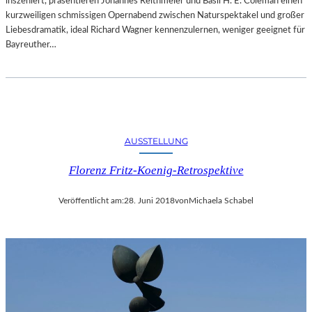
inszeniert, präsentieren Johannes Reithmeier und Basil H. E. Coleman einen
kurzweiligen schmissigen Opernabend zwischen Naturspektakel und großer
Liebesdramatik, ideal Richard Wagner kennenzulernen, weniger geeignet für
Bayreuther…
AUSSTELLUNG
Florenz Fritz-Koenig-Retrospektive
Veröffentlicht am:
28. Juni 2018
von
Michaela Schabel