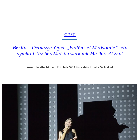
OPER
Berlin – Debussys Oper „Pelléas et Mélisande“ ein
symbolistisches Meisterwerk mit Me-Too-Akzent
Veröffentlicht am:
13. Juli 2018
von
Michaela Schabel