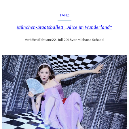
R
F
E
TANZ
S
T
München-Staatsballett „Alice im Wunderland“
S
P
Veröffentlicht am:
22. Juli 2018
von
Michaela Schabel
I
E
L
E