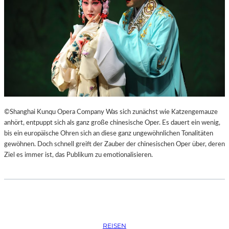
S
O
R
G
S
K
I
S
„
C
H
©Shanghai Kunqu Opera Company Was sich zunächst wie Katzengemauze
O
anhört, entpuppt sich als ganz große chinesische Oper. Es dauert ein wenig,
W
bis ein europäische Ohren sich an diese ganz ungewöhnlichen Tonalitäten
A
gewöhnen. Doch schnell greift der Zauber der chinesischen Oper über, deren
N
Ziel es immer ist, das Publikum zu emotionalisieren.
S
C
H
T
S
C
REISEN
H