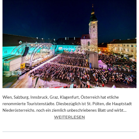
Wien, Salzburg, Innsbruck, Graz, Klagenfurt, Österreich hat etliche
renommierte Touristenstädte. Diesbezüglich ist St. Pölten, die Hauptstadt
Niederösterreichs. noch ein ziemlich unbeschriebenes Blatt und wirbt…
:
WEITERLESEN
Ö
S
T