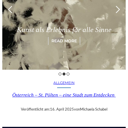
Münc
st als Erlebnis für alle Sinne
„Pa
READ MORE
ALLGEMEIN
Österreich – St. Pölten – eine Stadt zum Entdecken
Veröffentlicht am:
16. April 2025
von
Michaela Schabel