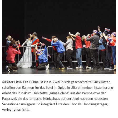
B
U
R
G
E
R
O
S
T
E
R
F
E
S
T
©Peter Litvai Die Bühne ist klein. Zwei in sich geschachtelte Guckkästen,
S
schaffen den Rahmen für das Spiel im Spiel. In Ultz stimmiger Inszenierung
P
erlebt das Publikum Donizettis „Anna Bolena“ aus der Perspektive der
I
Paparazzi, die das britische Königshaus auf der Jagd nach den neuesten
E
Sensationen umlagern. So integriert Ultz den Chor als Handlungsträger,
L
verlegt geschickt…
E