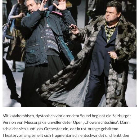
E
S
T
A
D
T
Z
U
M
E
N
T
D
E
C
K
E
N
Mit katakombisch, dystopisch vibrierendem Sound beginnt die Salzburger
Version von Mussorgskis unvollendeter Oper „Chowanschtschina“. Dann
schleicht sich subtil das Orchester ein, der in rot-orange gehaltene
Theatervorhang erhellt sich fragmentarisch, entschwindet und lenkt den