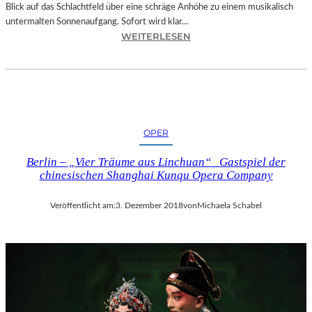
Blick auf das Schlachtfeld über eine schräge Anhöhe zu einem musikalisch
untermalten Sonnenaufgang. Sofort wird klar…
:
WEITERLESEN
S
A
L
Z
B
U
OPER
R
G
Berlin – „Vier Träume aus Linchuan“ Gastspiel der
–
chinesischen Shanghai Kunqu Opera Company
M
O
Veröffentlicht am:
3. Dezember 2018
von
Michaela Schabel
D
E
S
T
M
U
S