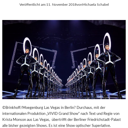
Veröffentlicht am:
11. November 2018
von
Michaela Schabel
©Brinkhoff/Moegenburg Las Vegas in Berlin? Durchaus, mit der
internationalen Produktion „VIVID Grand Show“ nach Text und Regie von
Krista Monson aus Las Vegas, übertrifft der Berliner Friedrichstadt-Palast
alle bisher gezeigten Shows. Es ist eine Show optischer Superlative.