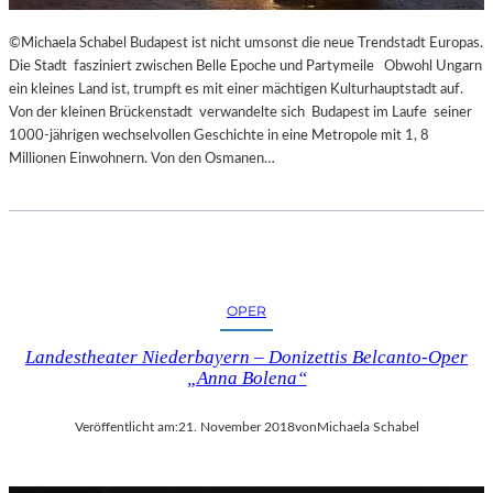
R
T
©Michaela Schabel Budapest ist nicht umsonst die neue Trendstadt Europas.
Z
Die Stadt fasziniert zwischen Belle Epoche und Partymeile Obwohl Ungarn
U
ein kleines Land ist, trumpft es mit einer mächtigen Kulturhauptstadt auf.
R
Von der kleinen Brückenstadt verwandelte sich Budapest im Laufe seiner
E
1000-jährigen wechselvollen Geschichte in eine Metropole mit 1, 8
R
Millionen Einwohnern. Von den Osmanen…
Ö
F
F
N
U
N
G
OPER
D
Landestheater Niederbayern – Donizettis Belcanto-Oper
E
„Anna Bolena“
R
S
A
Veröffentlicht am:
21. November 2018
von
Michaela Schabel
L
Z