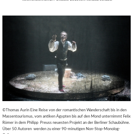
©Thomas Aurin Eine Reise von der romantischen Wanderschaft bis in den
Massentourismus, vom antiken Ägypten bis auf den Mond unternimmt Felix
Römer in dem Philipp Preuss neuesten Projekt an der Berliner Schaubühne.
Über 50 Autoren werden zu einer 90-minutigen Non-Stop-Monolog-