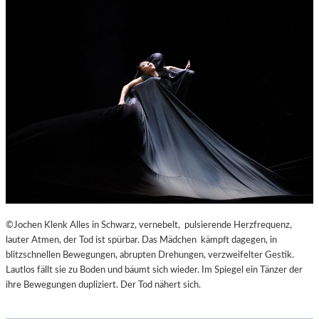
©Jochen Klenk Alles in Schwarz, vernebelt, pulsierende Herzfrequenz,
lauter Atmen, der Tod ist spürbar. Das Mädchen kämpft dagegen, in
blitzschnellen Bewegungen, abrupten Drehungen, verzweifelter Gestik.
Lautlos fällt sie zu Boden und bäumt sich wieder. Im Spiegel ein Tänzer der
ihre Bewegungen dupliziert. Der Tod nähert sich.