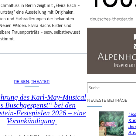
Schmalfuss in Berlin zeigt mit „Elvira Bach –
rtstag“ eine Ausstellung mit Originalen,
afien und Farbradierungen der bekannten
Neuen Wilden. Elvira Bachs Bilder sind
lbare Frauenporträts – sexy, selbstbewusst
estimmt.
REISEN
, 
THEATER
S
u
ührung des Karl-May-Musical
c
NEUESTE BEITRÄGE
s Buschgespenst“ bei den
h
stein-Festspielen 2026 – eine
e
Lisa
n
Vorankündigung
Kun
den
Aus