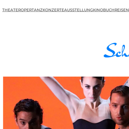
THEATER
OPER
TANZ
KONZERTE
AUSSTELLUNG
KINO
BUCH
REISEN