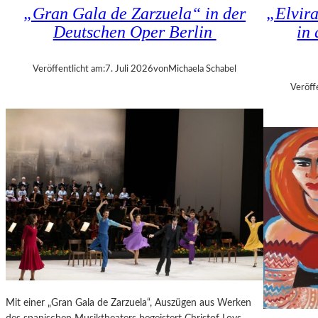
K
„Gran Gala de Zarzuela“ in der
„Elvir
N
H
Deutschen Oper Berlin
in
D
I
S
Z
H
A
Veröffentlicht am:
7. Juli 2026
von
Michaela Schabel
U
N
Veröff
T
I
–
S
K
H
O
V
N
I
Z
L
E
I
R
T
I
K
N
R
B
I
E
T
R
I
L
Mit einer „Gran Gala de Zarzuela“, Auszügen aus Werken
K
I