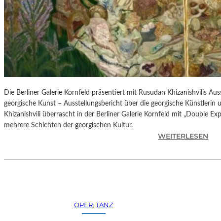
H
E
S
T
E
R
P
I
E
Die Berliner Galerie Kornfeld präsentiert mit Rusudan Khizanishvilis A
T
georgische Kunst – Ausstellungsbericht über die georgische Künstlerin
R
Khizanishvili überrascht in der Berliner Galerie Kornfeld mit „Double Ex
O
mehrere Schichten der georgischen Kultur.
E
:
WEITERLESEN
P
R
A
U
O
S
L
U
O
D
–
A
OPER
, 
TANZ
L
N
A