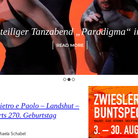
eiliger Tanzabend „Paradigma“ in
READ MORE
ietro e Paolo – Landshut –
rts 270. Geburtstag
haela Schabel