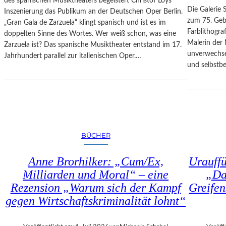
des spanischen Musiktheaters begeistert Christof Loys
–
N
Die Galerie 
Inszenierung das Publikum an der Deutschen Oper Berlin.
A
–
zum 75. Gebu
„Gran Gala de Zarzuela“ klingt spanisch und ist es im
U
A
Farblithogr
doppelten Sinne des Wortes. Wer weiß schon, was eine
S
U
Malerin der 
Zarzuela ist? Das spanische Musiktheater entstand im 17.
B
S
unverwechse
Jahrhundert parallel zur italienischen Oper.…
L
S
und selbstb
I
T
C
E
K
L
A
L
U
U
F
N
BÜCHER
M
G
O
„
Anne Brorhilker: „Cum/Ex,
Urauff
Z
D
A
Milliarden und Moral“ – eine
„Da
O
R
Rezension „Warum sich der Kampf
Greifen
U
T
B
gegen Wirtschaftskriminalität lohnt“
S
L
2
E