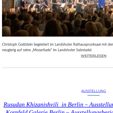
Christoph Goldstein begeistert im Landshuter Rathausprunksaal mit de
neugierig auf seine „Mozartiade“ im Landshuter Salzstadel.
:
WEITERLESEN
C
H
R
I
S
T
AUSSTELLUNG
O
P
Rusudan Khizanishvili in Berlin – Ausstell
H
G
Kornfeld Galerie Berlin – Ausstellungsberi