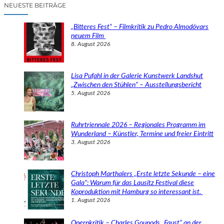
c
NEUESTE BEITRÄGE
h
e
„Bitteres Fest“ – Filmkritik zu Pedro Almodóvars
n
neuem Film
8. August 2026
Lisa Pufahl in der Galerie Kunstwerk Landshut
„Zwischen den Stühlen“ – Ausstellungsbericht
5. August 2026
Ruhrtriennale 2026 – Regionales Programm im
Wunderland – Künstler, Termine und freier Eintritt
3. August 2026
Christoph Marthalers „Erste letzte Sekunde – eine
Gala“: Warum für das Lausitz Festival diese
Koproduktion mit Hamburg so interessant ist.
1. August 2026
Opernkritik – Charles Gounods „Faust“ an der