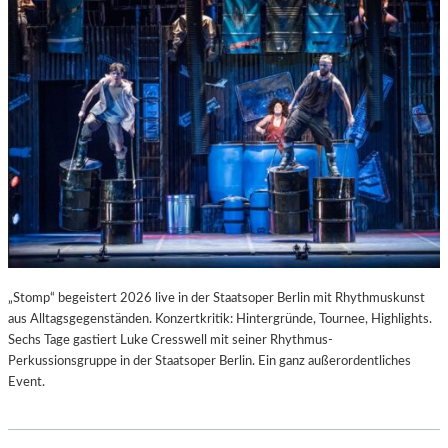
T
I
S
T
.
„Stomp“ begeistert 2026 live in der Staatsoper Berlin mit Rhythmuskunst
aus Alltagsgegenständen. Konzertkritik: Hintergründe, Tournee, Highlights.
Sechs Tage gastiert Luke Cresswell mit seiner Rhythmus-
Perkussionsgruppe in der Staatsoper Berlin. Ein ganz außerordentliches
Event.