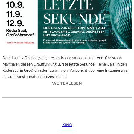
E
G
I
O
N
A
L
E
S
P
Dem Lausitz Festival gelingt es als Kooperationspartner von Christoph
R
Marthaler, dessen Uraufführung „Erste letzte Sekunde – eine Gala“ in den
O
RöderSaal in Großröhrsdorf zu bringen. Vorbericht über eine Inszenierung,
G
die auf Transformationsprozesse zielt.
R
:
WEITERLESEN
A
C
M
H
M
R
I
I
M
S
W
T
KINO
U
O
N
P