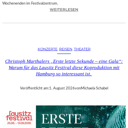
Wochenenden im Festivalzentrum.
:
WEITERLESEN
R
U
H
R
T
R
KONZERTE
, 
REISEN
, 
THEATER
I
E
Christoph Marthalers „Erste letzte Sekunde – eine Gala“:
N
Warum für das Lausitz Festival diese Koproduktion mit
N
Hamburg so interessant ist.
A
L
E
Veröffentlicht am:
1. August 2026
von
Michaela Schabel
2
0
2
6
–
R