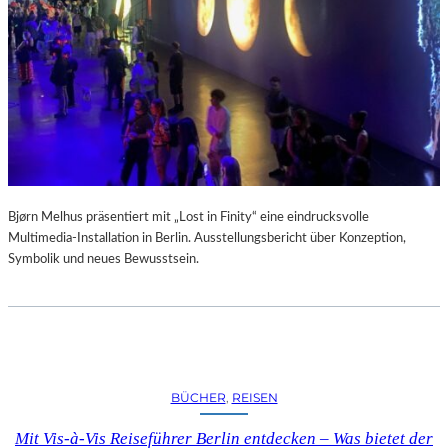
A
R
U
M
F
Ü
R
D
A
S
L
Bjørn Melhus präsentiert mit „Lost in Finity“ eine eindrucksvolle
A
Multimedia-Installation in Berlin. Ausstellungsbericht über Konzeption,
U
Symbolik und neues Bewusstsein.
S
I
T
Z
F
E
BÜCHER
, 
REISEN
S
T
Mit Vis-à-Vis Reiseführer Berlin entdecken – Was bietet der
I