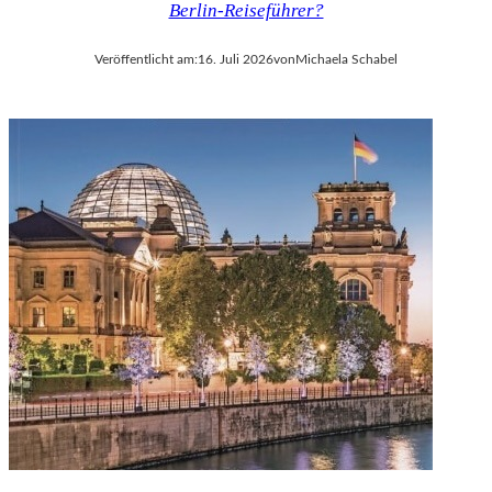
Berlin-Reiseführer?
V
A
Veröffentlicht am:
16. Juli 2026
von
Michaela Schabel
L
D
I
E
S
E
K
O
P
R
O
D
U
K
T
I
O
N
M