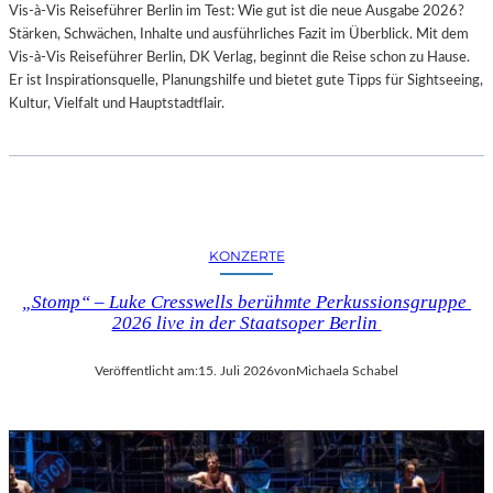
Vis-à-Vis Reiseführer Berlin im Test: Wie gut ist die neue Ausgabe 2026?
I
Stärken, Schwächen, Inhalte und ausführliches Fazit im Überblick. Mit dem
T
Vis-à-Vis Reiseführer Berlin, DK Verlag, beginnt die Reise schon zu Hause.
H
Er ist Inspirationsquelle, Planungshilfe und bietet gute Tipps für Sightseeing,
A
Kultur, Vielfalt und Hauptstadtflair.
M
B
U
R
G
S
O
KONZERTE
I
N
„Stomp“ – Luke Cresswells berühmte Perkussionsgruppe
T
2026 live in der Staatsoper Berlin
E
R
Veröffentlicht am:
15. Juli 2026
von
Michaela Schabel
E
S
S
A
N