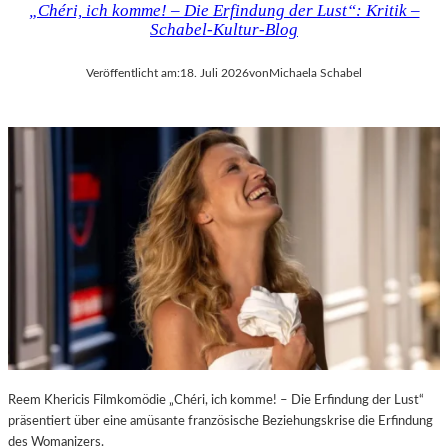
„Chéri, ich komme! – Die Erfindung der Lust“: Kritik –
D
H
Schabel-Kultur-Blog
E
M
R
A
Veröffentlicht am:
18. Juli 2026
von
Michaela Schabel
L
R
A
T
N
H
D
A
–
L
K
E
Ü
R
N
S
S
„
T
E
L
R
E
S
R
T
,
E
T
L
E
E
Reem Khericis Filmkomödie „Chéri, ich komme! – Die Erfindung der Lust“
R
T
präsentiert über eine amüsante französische Beziehungskrise die Erfindung
M
Z
des Womanizers.