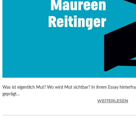
Was ist eigentlich Mut? Wo wird Mut sichtbar? In ihrem Essay hinterfr
geprägt…
:
WEITERLESEN
M
A
U
R
E