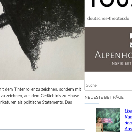
S
u
it dem Tintenroller zu zeichnen, sondern mit
c
ag zu zeichnen, aus dem Gedächtnis zu Hause
NEUESTE BEITRÄGE
h
ikaturen als politische Statements. Das
e
Lisa
n
Kun
den
Aus