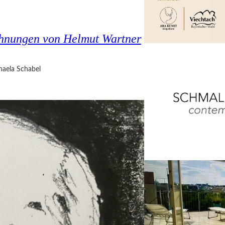
chnungen von Helmut Wartner
haela Schabel