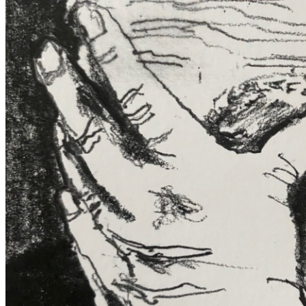
E
S
S
A
Y
,
W
I
E
M
A
N
S
I
C
H
S
E
L
B
S