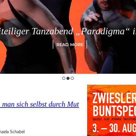
eiliger Tanzabend „Paradigma“ in
READ MORE
 man sich selbst durch Mut
haela Schabel