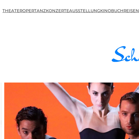
THEATER
OPER
TANZ
KONZERTE
AUSSTELLUNG
KINO
BUCH
REISEN