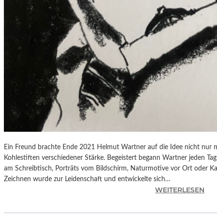
T
D
U
R
C
H
M
U
T
B
E
F
R
Ein Freund brachte Ende 2021 Helmut Wartner auf die Idee nicht nur m
E
Kohlestiften verschiedener Stärke. Begeistert begann Wartner jeden T
I
am Schreibtisch, Porträts vom Bildschirm, Naturmotive vor Ort oder Kar
T
Zeichnen wurde zur Leidenschaft und entwickelte sich…
:
WEITERLESEN
B
A