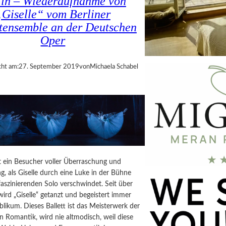
lin – Wiederaufnahme von
„Giselle“ vom Berliner
ttensemble an der Deutschen
Oper
cht am:
27. September 2019
von
Michaela Schabel
it ein Besucher voller Überraschung und
 als Giselle durch eine Luke in der Bühne
aszinierenden Solo verschwindet. Seit über
ird „Giselle“ getanzt und begeistert immer
likum. Dieses Ballett ist das Meisterwerk der
n Romantik, wird nie altmodisch, weil diese