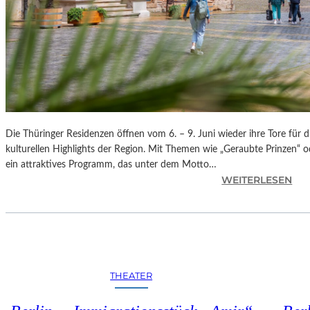
P
R
E
S
S
I
V
G
E
Die Thüringer Residenzen öffnen vom 6. – 9. Juni wieder ihre Tore für d
T
kulturellen Highlights der Region. Mit Themen wie „Geraubte Prinzen“ o
A
ein attraktives Programm, das unter dem Motto…
N
:
WEITERLESEN
Z
„
T
T
V
H
O
Ü
M
R
B
I
THEATER
E
N
R
G