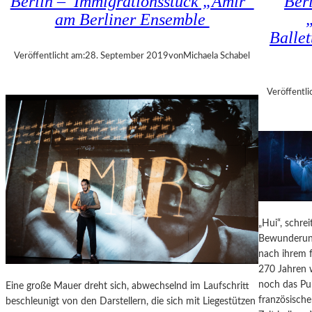
Berlin – Immigrationsstück „Amir“
Ber
L
E
am Berliner Ensemble
I
R
N
Balle
S
E
C
Veröffentlicht am:
28. September 2019
von
Michaela Schabel
R
H
S
L
T
Veröffentli
Ö
A
S
A
S
T
E
S
R
B
T
A
A
L
G
L
E
„Hui“, schre
E
2
Bewunderung,
T
0
nach ihrem f
T
2
270 Jahren w
5
noch das Pub
Eine große Mauer dreht sich, abwechselnd im Laufschritt
“
französische
beschleunigt von den Darstellern, die sich mit Liegestützen