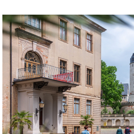
E
R
T
S
„
W
I
N
T
E
R
R
E
I
S
E
“
–
E
X