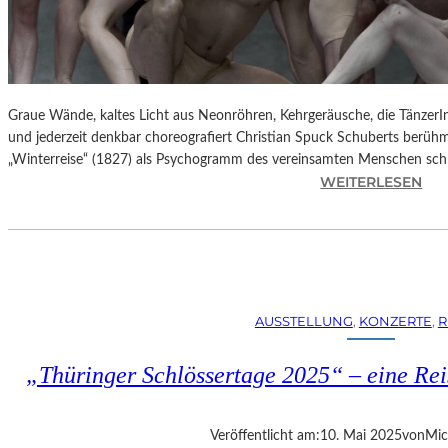
Graue Wände, kaltes Licht aus Neonröhren, Kehrgeräusche, die TänzerInn
und jederzeit denkbar choreografiert Christian Spuck Schuberts berüh
„Winterreise“ (1827) als Psychogramm des vereinsamten Menschen sch
:
WEITERLESEN
B
E
R
L
I
N
AUSSTELLUNG
, 
KONZERTE
, 
R
–
S
„Thüringer Schlössertage 2025“ – eine Re
C
H
U
Veröffentlicht am:
10. Mai 2025
von
Mic
B