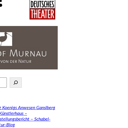
tz Koenigs Anwesen Ganslberg
 Künstlerhaus –
stellungsbericht – Schabel-
tur-Blog