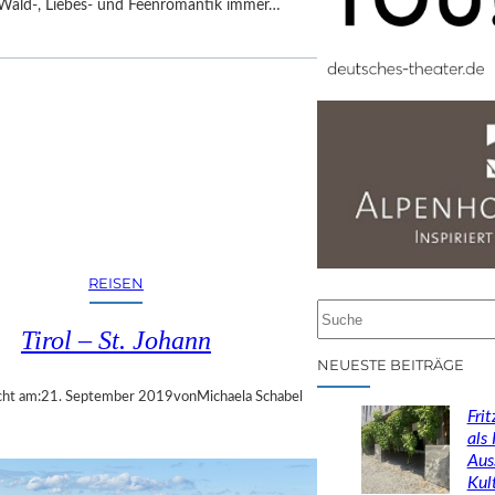
r Wald-, Liebes- und Feenromantik immer…
REISEN
S
Tirol – St. Johann
u
c
NEUESTE BEITRÄGE
h
cht am:
21. September 2019
von
Michaela Schabel
e
Fri
n
als
Aus
Kul