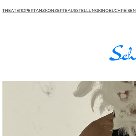
THEATER
OPER
TANZ
KONZERTE
AUSSTELLUNG
KINO
BUCH
REISEN