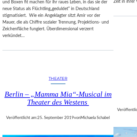
–
Zeit in ihre
und Boxen fit machen für ihr raues Leben, in das sie der
E
neue Status als Flüchtling„geduldet“ in Deutschland
I
stigmatisiert. Wie ein Angeklagter sitzt Amir vor der
N
Mauer, die als Chiffre sozialer Trennung, Projektions- und
E
Zeichenfläche fungiert. Überdimensional verzerrt
R
verkündet…
E
I
S
E
D
U
THEATER
R
C
Berlin – „Mamma Mia“-Musical im
H
Theater des Westens
M
A
Veröffentli
C
Veröffentlicht am:
25. September 2019
von
Michaela Schabel
H
T
U