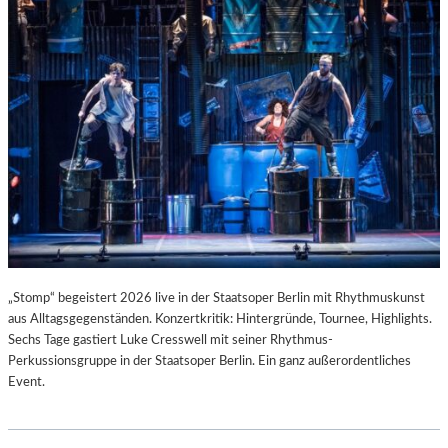
T
I
S
T
.
„Stomp“ begeistert 2026 live in der Staatsoper Berlin mit Rhythmuskunst
aus Alltagsgegenständen. Konzertkritik: Hintergründe, Tournee, Highlights.
Sechs Tage gastiert Luke Cresswell mit seiner Rhythmus-
Perkussionsgruppe in der Staatsoper Berlin. Ein ganz außerordentliches
Event.