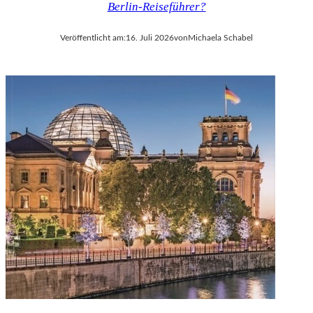
Berlin-Reiseführer?
V
A
Veröffentlicht am:
16. Juli 2026
von
Michaela Schabel
L
D
I
E
S
E
K
O
P
R
O
D
U
K
T
I
O
N
M