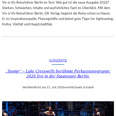
Vis-à-Vis Reiseführer Berlin im Test: Wie gut ist die neue Ausgabe 2026?
I
Stärken, Schwächen, Inhalte und ausführliches Fazit im Überblick. Mit dem
T
Vis-à-Vis Reiseführer Berlin, DK Verlag, beginnt die Reise schon zu Hause.
H
Er ist Inspirationsquelle, Planungshilfe und bietet gute Tipps für Sightseeing,
A
Kultur, Vielfalt und Hauptstadtflair.
M
B
U
R
G
S
O
KONZERTE
I
N
„Stomp“ – Luke Cresswells berühmte Perkussionsgruppe
T
2026 live in der Staatsoper Berlin
E
R
Veröffentlicht am:
15. Juli 2026
von
Michaela Schabel
E
S
S
A
N