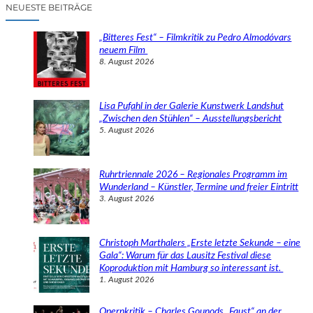
c
NEUESTE BEITRÄGE
h
e
„Bitteres Fest“ – Filmkritik zu Pedro Almodóvars
n
neuem Film
8. August 2026
Lisa Pufahl in der Galerie Kunstwerk Landshut
„Zwischen den Stühlen“ – Ausstellungsbericht
5. August 2026
Ruhrtriennale 2026 – Regionales Programm im
Wunderland – Künstler, Termine und freier Eintritt
3. August 2026
Christoph Marthalers „Erste letzte Sekunde – eine
Gala“: Warum für das Lausitz Festival diese
Koproduktion mit Hamburg so interessant ist.
1. August 2026
Opernkritik – Charles Gounods „Faust“ an der