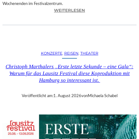
Wochenenden im Festivalzentrum.
:
WEITERLESEN
R
U
H
R
T
R
KONZERTE
, 
REISEN
, 
THEATER
I
E
Christoph Marthalers „Erste letzte Sekunde – eine Gala“:
N
Warum für das Lausitz Festival diese Koproduktion mit
N
Hamburg so interessant ist.
A
L
E
Veröffentlicht am:
1. August 2026
von
Michaela Schabel
2
0
2
6
–
R