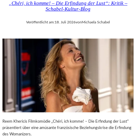
„Chéri, ich komme! – Die Erfindung der Lust“: Kritik –
D
H
Schabel-Kultur-Blog
E
M
R
A
Veröffentlicht am:
18. Juli 2026
von
Michaela Schabel
L
R
A
T
N
H
D
A
–
L
K
E
Ü
R
N
S
S
„
T
E
L
R
E
S
R
T
,
E
T
L
E
E
Reem Khericis Filmkomödie „Chéri, ich komme! – Die Erfindung der Lust“
R
T
präsentiert über eine amüsante französische Beziehungskrise die Erfindung
M
Z
des Womanizers.