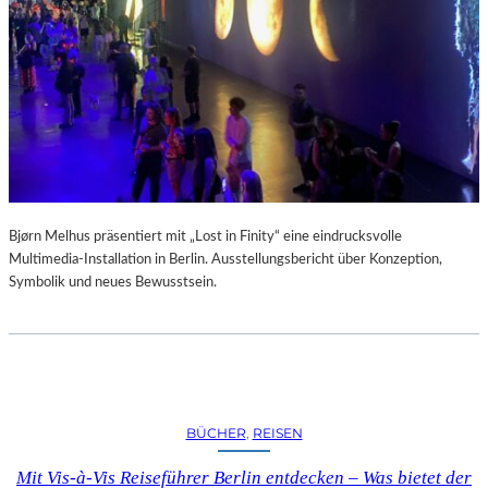
A
R
U
M
F
Ü
R
D
A
S
L
Bjørn Melhus präsentiert mit „Lost in Finity“ eine eindrucksvolle
A
Multimedia-Installation in Berlin. Ausstellungsbericht über Konzeption,
U
Symbolik und neues Bewusstsein.
S
I
T
Z
F
E
BÜCHER
, 
REISEN
S
T
Mit Vis-à-Vis Reiseführer Berlin entdecken – Was bietet der
I