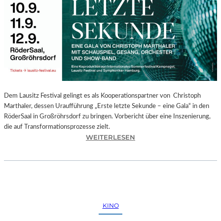
E
G
I
O
N
A
L
E
S
P
Dem Lausitz Festival gelingt es als Kooperationspartner von Christoph
R
Marthaler, dessen Uraufführung „Erste letzte Sekunde – eine Gala“ in den
O
RöderSaal in Großröhrsdorf zu bringen. Vorbericht über eine Inszenierung,
G
die auf Transformationsprozesse zielt.
R
:
WEITERLESEN
A
C
M
H
M
R
I
I
M
S
W
T
KINO
U
O
N
P